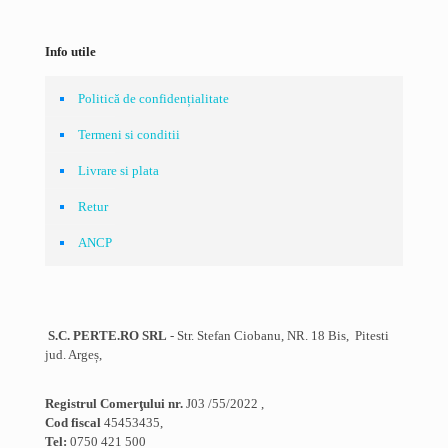
Info utile
Politică de confidențialitate
Termeni si conditii
Livrare si plata
Retur
ANCP
S.C. PERTE.RO SRL
- Str. Stefan Ciobanu, NR. 18 Bis, Pitesti
jud. Argeș,
Registrul Comerţului nr.
J03 /55/2022 ,
Cod fiscal
45453435,
Tel:
0750 421 500