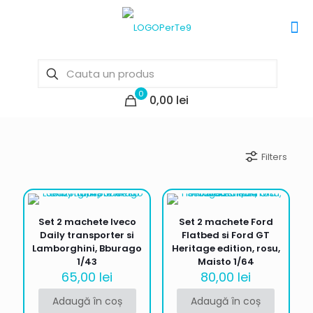
0
0,00 lei
Filters
Set 2 machete Iveco
Set 2 machete Ford
Daily transporter si
Flatbed si Ford GT
Lamborghini, Bburago
Heritage edition, rosu,
1/43
Maisto 1/64
65,00
lei
80,00
lei
Adaugă în coș
Adaugă în coș