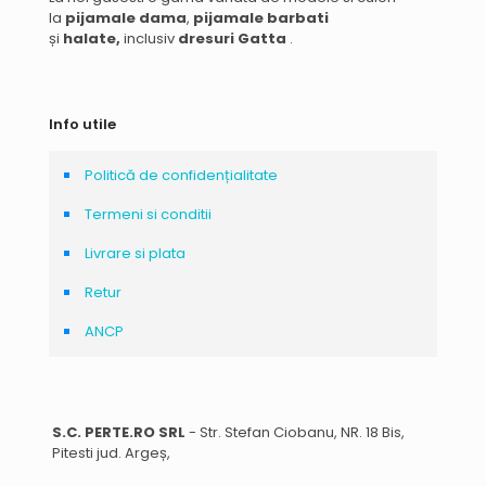
la
pijamale dama
,
pijamale barbati
și
halate,
inclusiv
dresuri Gatta
.
Info utile
Politică de confidențialitate
Termeni si conditii
Livrare si plata
Retur
ANCP
S.C. PERTE.RO SRL
- Str. Stefan Ciobanu, NR. 18 Bis,
Pitesti jud. Argeș,