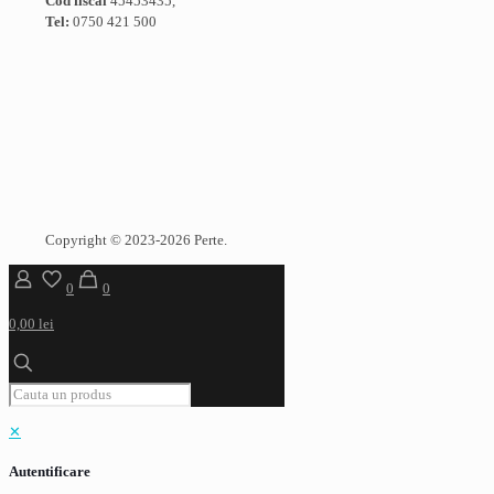
Cod fiscal
45453435,
Tel:
0750 421 500
Copyright © 2023-2026 Perte.
0
0
0,00 lei
✕
Autentificare