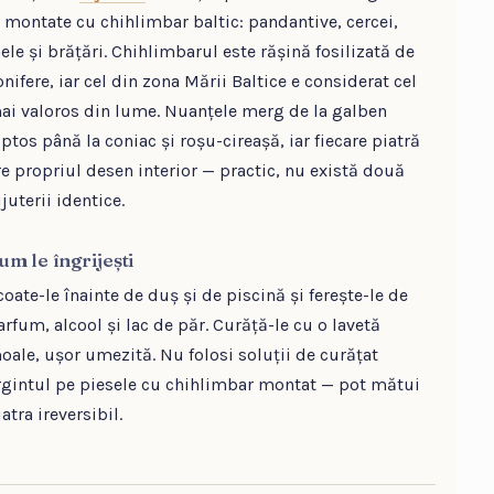
i montate cu chihlimbar baltic: pandantive, cercei,
nele și brățări. Chihlimbarul este rășină fosilizată de
onifere, iar cel din zona Mării Baltice e considerat cel
ai valoros din lume. Nuanțele merg de la galben
ăptos până la coniac și roșu-cireașă, iar fiecare piatră
re propriul desen interior — practic, nu există două
juterii identice.
um le îngrijești
coate-le înainte de duș și de piscină și ferește-le de
arfum, alcool și lac de păr. Curăță-le cu o lavetă
oale, ușor umezită. Nu folosi soluții de curățat
rgintul pe piesele cu chihlimbar montat — pot mătui
atra ireversibil.