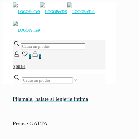
0
0
0,00 lei
✕
Pijamale, halate si lenjerie intima
Prouse GATTA