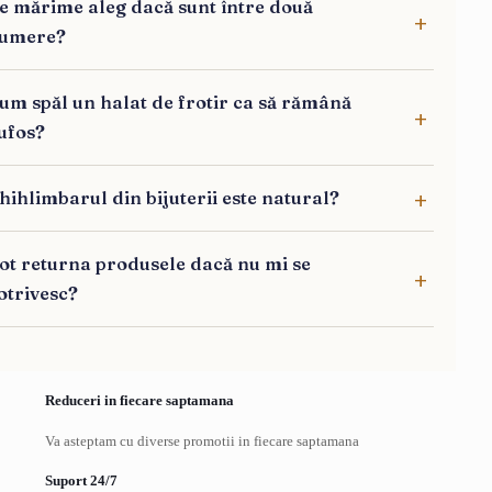
e mărime aleg dacă sunt între două
umere?
um spăl un halat de frotir ca să rămână
ufos?
hihlimbarul din bijuterii este natural?
ot returna produsele dacă nu mi se
otrivesc?
Reduceri in fiecare saptamana
Va asteptam cu diverse promotii in fiecare saptamana
Suport 24/7