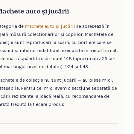
achete auto și jucării
ategoria de
machete auto și jucării
se adresează în
gală măsură colecționarilor și copiilor. Machetele de
olecție sunt reproduceri la scară, cu portiere care se
eschid și interior redat fidel, executate în metal turnat.
ele mai răspândite scări sunt 1:18 (aproximativ 25 cm,
l mai bogat nivel de detaliu), 1:24 și 1:43.
achetele de colecție nu sunt jucării — au piese mici,
etașabile. Pentru cei mici avem o secțiune separată de
ucării rezistente la joacă reală, cu recomandarea de
ârstă trecută la fiecare produs.