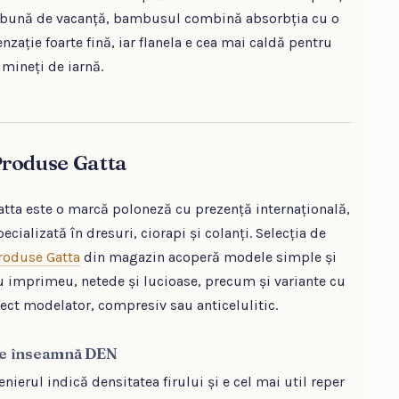
 bună de vacanță, bambusul combină absorbția cu o
enzație foarte fină, iar flanela e cea mai caldă pentru
imineți de iarnă.
roduse Gatta
atta este o marcă poloneză cu prezență internațională,
pecializată în dresuri, ciorapi și colanți. Selecția de
roduse Gatta
din magazin acoperă modele simple și
u imprimeu, netede și lucioase, precum și variante cu
fect modelator, compresiv sau anticelulitic.
e înseamnă DEN
enierul indică densitatea firului și e cel mai util reper