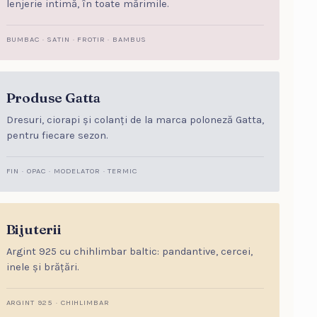
lenjerie intimă, în toate mărimile.
BUMBAC · SATIN · FROTIR · BAMBUS
Produse Gatta
Dresuri, ciorapi și colanți de la marca poloneză Gatta,
pentru fiecare sezon.
FIN · OPAC · MODELATOR · TERMIC
Bijuterii
Argint 925 cu chihlimbar baltic: pandantive, cercei,
inele și brățări.
ARGINT 925 · CHIHLIMBAR