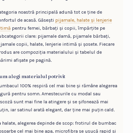
ategoria noastră principală adună tot ce ține de
onfortul de acasă. Găsești
pijamale, halate și lenjerie
ntimă
pentru femei, bărbați și copii, împărțite pe
ubcategorii clare: pijamale damă, pijamale bărbați,
ijamale copii, halate, lenjerie intimă și șosete. Fiecare
rodus are compoziția materialului și tabelul de
ărimi afișate pe pagină.
um alegi materialul potrivit
umbacul 100% respiră cel mai bine și rămâne alegerea
igură pentru somn. Amestecurile cu modal sau
iscoză sunt mai fine la atingere și se șifonează mai
uțin, iar satinul arată elegant, dar ține mai puțin cald.
a halate, alegerea depinde de scop: frotirul de bumbac
bsoarbe cel mai bine apa, microfibra se usucă rapid și