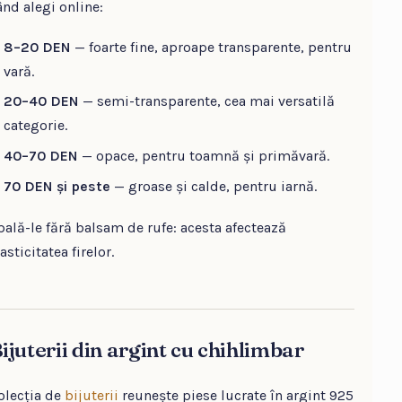
ând alegi online:
8–20 DEN
— foarte fine, aproape transparente, pentru
vară.
20–40 DEN
— semi-transparente, cea mai versatilă
categorie.
40–70 DEN
— opace, pentru toamnă și primăvară.
70 DEN și peste
— groase și calde, pentru iarnă.
pală-le fără balsam de rufe: acesta afectează
asticitatea firelor.
ijuterii din argint cu chihlimbar
olecția de
bijuterii
reunește piese lucrate în argint 925