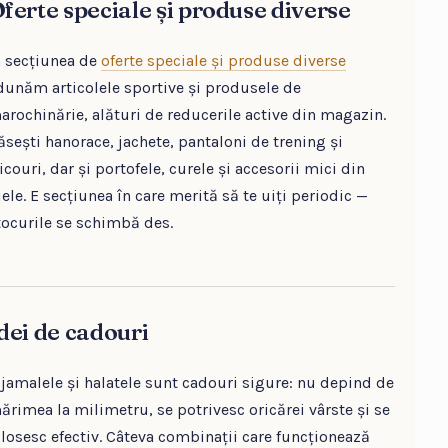
ferte speciale și produse diverse
n secțiunea de
oferte speciale și produse diverse
dunăm articolele sportive și produsele de
arochinărie, alături de reducerile active din magazin.
ăsești hanorace, jachete, pantaloni de trening și
icouri, dar și portofele, curele și accesorii mici din
iele. E secțiunea în care merită să te uiți periodic —
tocurile se schimbă des.
dei de cadouri
ijamalele și halatele sunt cadouri sigure: nu depind de
ărimea la milimetru, se potrivesc oricărei vârste și se
olosesc efectiv. Câteva combinații care funcționează