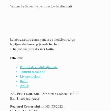
Va stam la dispozitie pentru orice detaliu dorit
La noi gasesti o gama variata de modele si culori
la
pijamale dama
,
pijamale barbati
și
halate,
inclusiv
dresuri Gatta
.
Info utile
Politică de confidențialitate
Termeni si conditii
Livrare si plata
Retur
ANCP
S.C. PERTE.RO SRL
- Str. Stefan Ciobanu, NR. 18
Bis, Pitesti jud. Argeș,
Registrul Comerţului nr.
J03 /55/2022 ,