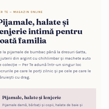
ER TE — MAGAZIN ONLINE
Pijamale, halate și
lenjerie intimă pentru
toată familia
e la pijamale de bumbac până la dresuri Gatta,
ijuterii din argint cu chihlimbar și machete auto
e colecție — Per Te adună într-un singur loc
ucrurile pe care le porți zilnic și pe cele pe care le
ăruiești cu drag.
Pijamale, halate și lenjerie
Pijamale damă, bărbați și copii, halate de baie și