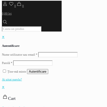
0
0
0,00 lei
✕
Autentificare
Nume utilizator sau email
*
Parolă
*
Ține-mă minte
Autentificare
Ai uitat parola?
✕
Cart