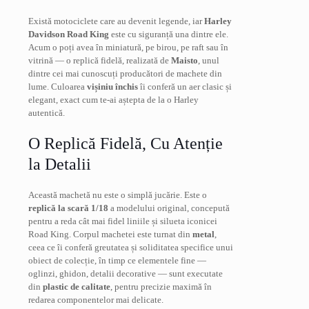
Există motociclete care au devenit legende, iar
Harley
Davidson Road King
este cu siguranță una dintre ele.
Acum o poți avea în miniatură, pe birou, pe raft sau în
vitrină — o replică fidelă, realizată de
Maisto
, unul
dintre cei mai cunoscuți producători de machete din
lume. Culoarea
vișiniu închis
îi conferă un aer clasic și
elegant, exact cum te-ai aștepta de la o Harley
autentică.
O Replică Fidelă, Cu Atenție
la Detalii
Această machetă nu este o simplă jucărie. Este o
replică la scară 1/18
a modelului original, concepută
pentru a reda cât mai fidel liniile și silueta iconicei
Road King. Corpul machetei este turnat din
metal
,
ceea ce îi conferă greutatea și soliditatea specifice unui
obiect de colecție, în timp ce elementele fine —
oglinzi, ghidon, detalii decorative — sunt executate
din
plastic de calitate
, pentru precizie maximă în
redarea componentelor mai delicate.