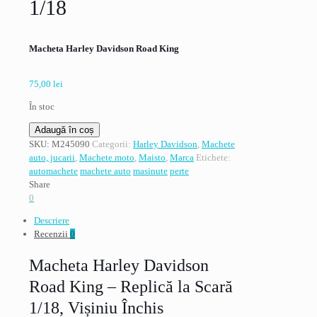
1/18
Macheta Harley Davidson Road King
75,00
lei
În stoc
Cantitate
Adaugă în coș
Macheta
SKU:
M245090
Categorii:
Harley Davidson
,
Machete
Harley
auto, jucarii
,
Machete moto
,
Maisto
,
Marca
Etichete:
Davidson
automachete
machete auto
masinute
perte
Road
Share
King,
0
visiniu
Descriere
inchis,
Recenzii
0
Maisto,
1/18
Macheta Harley Davidson
Road King – Replică la Scară
1/18, Vișiniu Închis