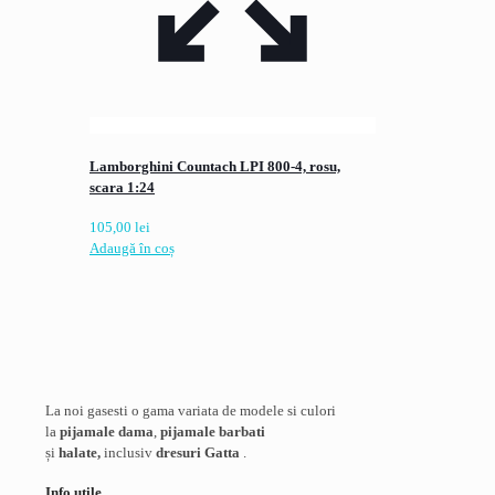
Lamborghini Countach LPI 800-4, rosu,
scara 1:24
105,00
lei
Adaugă în coș
La noi gasesti o gama variata de modele si culori
la
pijamale dama
,
pijamale barbati
și
halate,
inclusiv
dresuri Gatta
.
Info utile