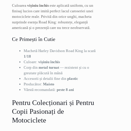
Culoarea
vișiniu închis
este aplicată uniform, cu un
finisaj lucios care imită perfect lacul caroseriei unei
motociclete reale. Privită din orice unghi, macheta
surprinde esența Road King: robustețe, eleganță
americană și o prezență care nu trece neobservată.
Ce Primești în Cutie
Machetă Harley Davidson Road King la scară
1/18
Culoare:
vișiniu închis
Corp din
metal turnat
— rezistent și cu o
greutate plăcută în mână
Accesorii și detalii fine din
plastic
Producător:
Maisto
Vârstă recomandată:
peste 8 ani
Pentru Colecționari și Pentru
Copii Pasionați de
Motociclete