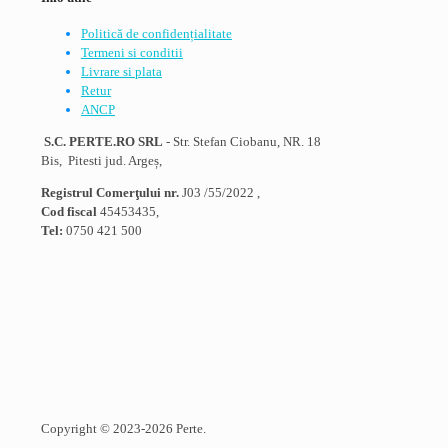
Politică de confidențialitate
Termeni si conditii
Livrare si plata
Retur
ANCP
S.C. PERTE.RO SRL
- Str. Stefan Ciobanu, NR. 18
Bis, Pitesti jud. Argeș,
Registrul Comerţului nr.
J03 /55/2022 ,
Cod fiscal
45453435,
Tel:
0750 421 500
Copyright © 2023-2026 Perte.