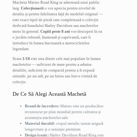
Macheta Maisto Road King se adresează unui public
larg.
Colecționarii
o vor aprecia pentru nivelul de
detaliu și pentru fidelitatea față de modelul original —
este exact tipul de piesă care completează o colecție
dedicată brandului Harley Davidson sau machetelor
moto în general.
Copiii peste 8 ani
vor descoperi în ea
o jucărie robustă, frumoasă și captivantă, care îi
introduce în lumea fascinantă a motocicletelor
legendare.
Scara
1/18
este una dintre cele mai populare în lumea
machetelor — suficient de mare pentru a admira
detaliile, suficient de compactă pentru a fi expusă
oriunde: pe un raft, pe un birou sau într-o vitrină de
colecție.
De Ce Să Alegi Această Machetă
Brand de încredere:
Maisto este un producător
recunoscut pe plan mondial pentru calitatea și
acuratețea machetelor sale
Material durabil:
corpul metalic turnat asigură
longevitate și o senzație premium
Design iconic:
Harley Davidson Road King este