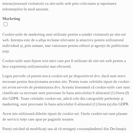
interacționează vizitatorii cu site-urile web prin colectarea și raportarea
informațiilor în mod anonim.
Marketing
Cookie-urile de marketing sunt utilizate pentru a urmări vizitatorii pe site-uri
web. Intenția este de a afișa reclame relevante și atractive pentru utilizatorul
individual și, prin urmare, mai valoroase pentru editori și agenții de publicitate
terți.
Cookie-urile sunt fișiere text mici care pot fi utilizate de site-uri web pentru a
face experiența utilizatorului mai eficientă.
Legea prevede că putem stoca cookie-uri pe dispozitivul dvs. dacă sunt strict
necesare pentru funcționarea acestui site. Pentru toate celelalte tipuri de cookie-
uri avem nevoie de permisiunea dvs. Aceasta înseamnă că cookie-urile care sunt
clasificate ca necesare sunt procesate în baza articolului 6 alineatul (1) litera (f)
din GDPR. Toate celelalte cookie-uri, adică cele din categoriile preferințe și
marketing, sunt procesate în baza articolului 6 alineatul (1) litera (a) din GDPR.
Acest site utilizează diferite tipuri de cookie-uri. Unele cookie-uri sunt plasate
de servicii terțe care apar pe paginile noastre.
Puteți oricând să modificați sau să vă retrageți consimțământul din Declarația