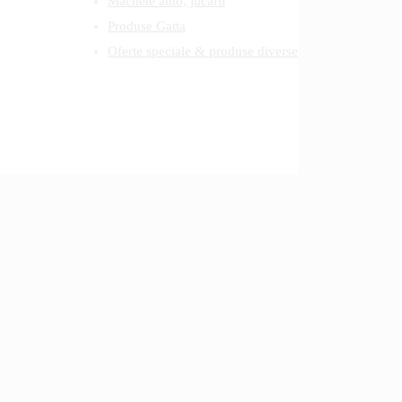
Machete auto, jucarii
Produse Gatta
Oferte speciale & produse diverse