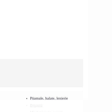
Pijamale, halate, lenjerie
Bijuterii