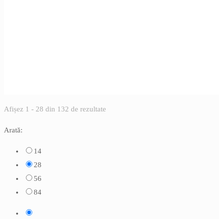
Sortat
Afișez 1 - 28 din 132 de rezultate
după
Arată:
cele
mai
14
recente
28
56
84