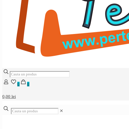
0
0
0,00 lei
✕