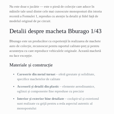
Nu este doar o jucărie — este o piesă de colecție care aduce în
mâinile tale unul dintre cele mai cunoscute monoposturi din istoria
recentă a Formulei 1, reprodus cu atenție la detalii și fidel față de
modelul original de pe circuit.
Detalii despre macheta Bburago 1/43
Bburago este un producător cu experiență în realizarea de machete
auto de colecție, recunoscut pentru raportul calitate-preț și pentru
acuratețea cu care reproduce vehiculele originale. Această machetă
nu face excepție.
Materiale și construcție
Caroserie din metal turnat
– oferă greutate și soliditate,
specifice machetelor de calitate
Accesorii și detalii din plastic
– elemente aerodinamice,
oglinzi și componente fine reproduse cu precizie
Interior și exterior bine detaliate
– cockpit-ul și exteriorul
sunt realizate cu grijă pentru a reda aspectul autentic al
monopostului