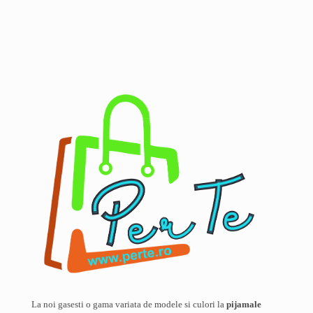
Nume
*
Email
*
Salvează-mi numele, emailul și site-ul web în acest navigator
pentru data viitoare când o să comentez.
La noi gasesti o gama variata de modele si culori la
pijamale