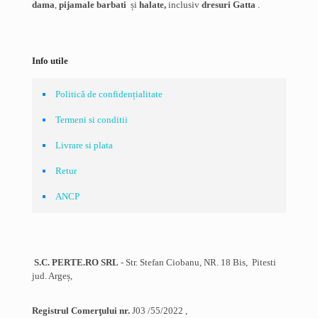
dama
,
pijamale barbati
și
halate,
inclusiv
dresuri Gatta
.
Info utile
Politică de confidențialitate
Termeni si conditii
Livrare si plata
Retur
ANCP
S.C. PERTE.RO SRL
- Str. Stefan Ciobanu, NR. 18 Bis, Pitesti
jud. Argeș,
Registrul Comerţului nr.
J03 /55/2022 ,