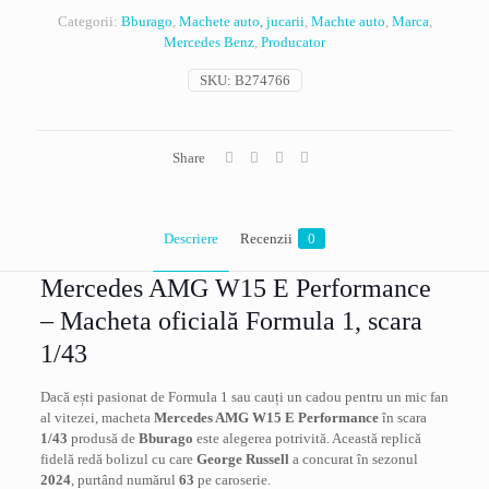
F1,
Categorii:
Bburago
,
Machete auto, jucarii
,
Machte auto
,
Marca
,
2024,
Mercedes Benz
,
Producator
no.
63,
SKU:
B274766
G.Russell,
Bburago
1/43
Share
Descriere
Recenzii
0
Mercedes AMG W15 E Performance
– Macheta oficială Formula 1, scara
1/43
Dacă ești pasionat de Formula 1 sau cauți un cadou pentru un mic fan
al vitezei, macheta
Mercedes AMG W15 E Performance
în scara
1/43
produsă de
Bburago
este alegerea potrivită. Această replică
fidelă redă bolizul cu care
George Russell
a concurat în sezonul
2024
, purtând numărul
63
pe caroserie.