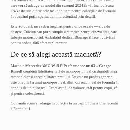
care vor să adauge un model din sezonul 2024 în vitrina lor. Scara
1/43 este una dintre cele mai populare pentru colecțiile de Formula
1, ocupând puțin spațiu, dar impresionând prin detalii.
Este, totodată, un
cadou inspirat
pentru orice ocazie — ziua de
naștere, Crăciun sau pur și simplu o surpriză pentru cineva drag care
iubește motorsportul. Ambalajul dedicat Bburago îl face potrivit și
pentru cadou, fără efort suplimentar.
De ce să alegi această machetă?
Macheta
Mercedes AMG W15 E Performance nr. 63 – George
Russell
combină fidelitatea față de monopostul real cu durabilitatea
materialelor și accesibilitatea prețului. Nu este un produs generic —
este o replică a unui monopost real, dintr-un sezon real de Formula 1,
condus de un pilot real. Exact asta îi dă valoare, atât pentru copii, cât
și pentru colecționari.
Comandă acum și adaugă în colecția ta un capitol din istoria recentă
a Formulei 1.
Recenzii