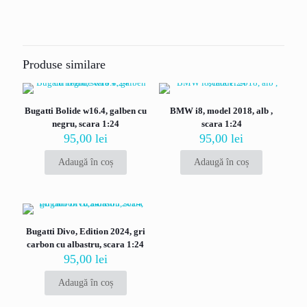
Nu există recenzii până acum.
Fii primul care scrii o recenzie pentru
„Mercedes AMG W15 E Performance, F1,
Produse similare
2024, no. 63, G.Russell, Bburago 1/43”
Adresa ta de email nu va fi publicată.
Câmpurile obligatorii sunt
Bugatti Bolide w16.4, galben cu
BMW i8, model 2018, alb ,
marcate cu
*
negru, scara 1:24
scara 1:24
Evaluarea ta
*
95,00
lei
95,00
lei
Adaugă în coș
Adaugă în coș
Bugatti Divo, Edition 2024, gri
carbon cu albastru, scara 1:24
95,00
lei
Adaugă în coș