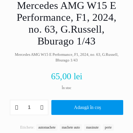
Mercedes AMG W15 E
Performance, F1, 2024,
no. 63, G.Russell,
Bburago 1/43
Mercedes AMG W15 E Performance, F1, 2024, no. 63, G.Russell,
Bburago 1/43
65,00
lei
În stoc
Cantitate
Adaugă în coș
Mercedes
AMG
W15
E
Etichete:
automachete
machete auto
masinute
perte
Performance,