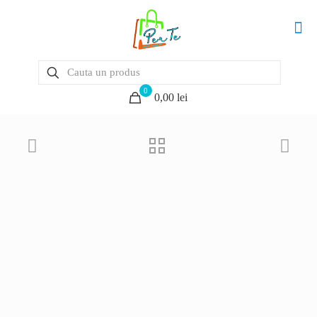
0
0,00 lei