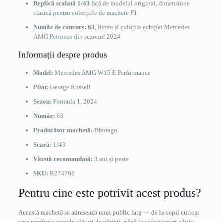
Replică scalată 1/43
față de modelul original, dimensiune
clasică pentru colecțiile de machete F1
Număr de concurs: 63
, livrea și culorile echipei Mercedes
AMG Petronas din sezonul 2024
Informații despre produs
Model:
Mercedes AMG W15 E Performance
Pilot:
George Russell
Sezon:
Formula 1, 2024
Număr:
63
Producător machetă:
Bburago
Scară:
1/43
Vârstă recomandată:
3 ani și peste
SKU:
B274766
Pentru cine este potrivit acest produs?
Această machetă se adresează unui public larg — de la copii curioși
care urmăresc cursele alături de părinți, până la colecționari adulți