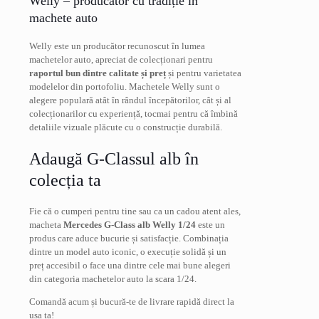
Welly – producător cu tradiție în
machete auto
Welly este un producător recunoscut în lumea
machetelor auto, apreciat de colecționari pentru
raportul bun dintre calitate și preț
și pentru varietatea
modelelor din portofoliu. Machetele Welly sunt o
alegere populară atât în rândul începătorilor, cât și al
colecționarilor cu experiență, tocmai pentru că îmbină
detaliile vizuale plăcute cu o construcție durabilă.
Adaugă G-Classul alb în
colecția ta
Fie că o cumperi pentru tine sau ca un cadou atent ales,
macheta
Mercedes G-Class alb Welly 1/24
este un
produs care aduce bucurie și satisfacție. Combinația
dintre un model auto iconic, o execuție solidă și un
preț accesibil o face una dintre cele mai bune alegeri
din categoria machetelor auto la scara 1/24.
Comandă acum și bucură-te de livrare rapidă direct la
ușa ta!