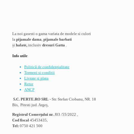
La noi gasesti o gama variata de modele si culori
la
pijamale dama
,
pijamale barbati
și
halate,
inclusiv
dresuri Gatta
.
Info utile
Politică de confidențialitate
Termeni si conditii
Livrare si plata
Retur
ANCP
S.C. PERTE.RO SRL
- Str. Stefan Ciobanu, NR. 18
Bis, Pitesti jud. Argeș,
Registrul Comerţului nr.
J03 /55/2022 ,
Cod fiscal
45453435,
Tel:
0750 421 500