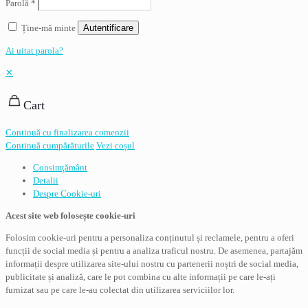
Parolă
*
Ține-mă minte
Autentificare
Ai uitat parola?
✕
Cart
Continuă cu finalizarea comenzii
Continuă cumpărăturile
Vezi coșul
Consimţământ
Detalii
Despre
Cookie-uri
Acest site web folosește cookie-uri
Folosim cookie-uri pentru a personaliza conținutul și reclamele, pentru a oferi
funcții de social media și pentru a analiza traficul nostru. De asemenea, partajăm
informații despre utilizarea site-ului nostru cu partenerii noștri de social media,
publicitate și analiză, care le pot combina cu alte informații pe care le-ați
furnizat sau pe care le-au colectat din utilizarea serviciilor lor.