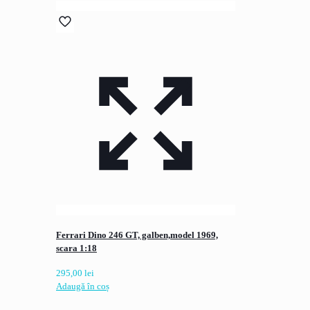
Ferrari Dino 246 GT, galben,model 1969,
scara 1:18
295,00
lei
Adaugă în coș