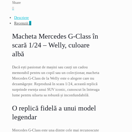
alb,
Share
Welly
0
1/24
Descriere
Recenzii
0
Macheta Mercedes G-Class în
scară 1/24 – Welly, culoare
albă
Dacă ești pasionat de mașini sau cauți un cadou
memorabil pentru un copil sau un colecționar, macheta
Mercedes G-Class de la Welly este o alegere care nu
dezamăgește. Reprodusă în scara 1/24, această replică
surprinde esența unui SUV iconic, cunoscut în întreaga
lume pentru silueta sa robustă și inconfundabilă.
O replică fidelă a unui model
legendar
Mercedes G-Class este una dintre cele mai recunoscute