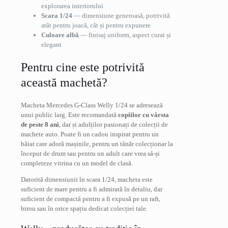
explorarea interiorului
Scara 1/24
— dimensiune generoasă, potrivită
atât pentru joacă, cât și pentru expunere
Culoare albă
— finisaj uniform, aspect curat și
elegant
Pentru cine este potrivită
această machetă?
Macheta Mercedes G-Class Welly 1/24 se adresează
unui public larg. Este recomandată
copiilor cu vârsta
de peste 8 ani
, dar și adulților pasionați de colecții de
machete auto. Poate fi un cadou inspirat pentru un
băiat care adoră mașinile, pentru un tânăr colecționar la
început de drum sau pentru un adult care vrea să-și
completeze vitrina cu un model de clasă.
Datorită dimensiunii în scara 1/24, macheta este
suficient de mare pentru a fi admirată în detaliu, dar
suficient de compactă pentru a fi expusă pe un raft,
birou sau în orice spațiu dedicat colecției tale.