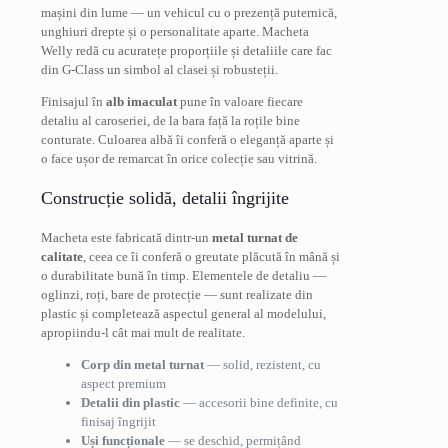
mașini din lume — un vehicul cu o prezență puternică,
unghiuri drepte și o personalitate aparte. Macheta
Welly redă cu acuratețe proporțiile și detaliile care fac
din G-Class un simbol al clasei și robusteții.
Finisajul în
alb imaculat
pune în valoare fiecare
detaliu al caroseriei, de la bara față la roțile bine
conturate. Culoarea albă îi conferă o eleganță aparte și
o face ușor de remarcat în orice colecție sau vitrină.
Construcție solidă, detalii îngrijite
Macheta este fabricată dintr-un
metal turnat de
calitate
, ceea ce îi conferă o greutate plăcută în mână și
o durabilitate bună în timp. Elementele de detaliu —
oglinzi, roți, bare de protecție — sunt realizate din
plastic și completează aspectul general al modelului,
apropiindu-l cât mai mult de realitate.
Corp din metal turnat
— solid, rezistent, cu
aspect premium
Detalii din plastic
— accesorii bine definite, cu
finisaj îngrijit
Uși funcționale
— se deschid, permițând