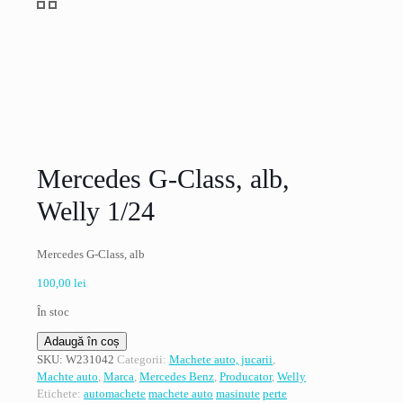
Mercedes G-Class, alb,
Welly 1/24
Mercedes G-Class, alb
100,00
lei
În stoc
Cantitate
Adaugă în coș
Mercedes
SKU:
W231042
Categorii:
Machete auto, jucarii
,
G-
Machte auto
,
Marca
,
Mercedes Benz
,
Producator
,
Welly
Class,
Etichete:
automachete
machete auto
masinute
perte