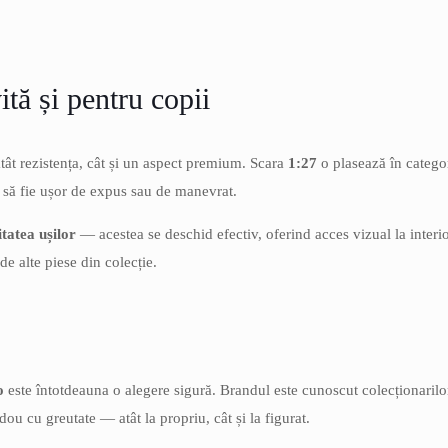
ită și pentru copii
atât rezistența, cât și un aspect premium. Scara
1:27
o plasează în catego
t să fie ușor de expus sau de manevrat.
itatea ușilor
— acestea se deschid efectiv, oferind acces vizual la interi
de alte piese din colecție.
o
este întotdeauna o alegere sigură. Brandul este cunoscut colecționarilor p
ou cu greutate — atât la propriu, cât și la figurat.