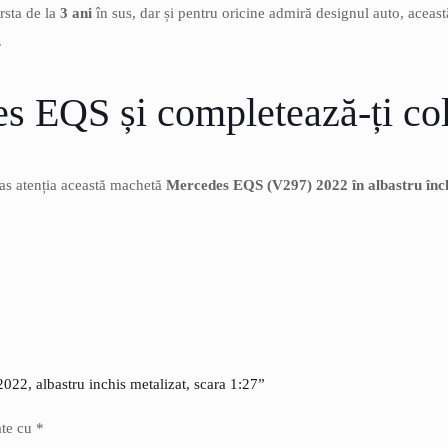
rsta de la
3 ani
în sus, dar și pentru oricine admiră designul auto, aceas
.
EQS și completează-ți col
ras atenția această machetă
Mercedes EQS (V297) 2022 în albastru înch
022, albastru inchis metalizat, scara 1:27”
ate cu
*