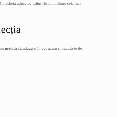
tă machetă aduce pe raftul tău unul dintre cele mai
ecția
is metalizat
, adaug-o în coș acum și bucură-te de