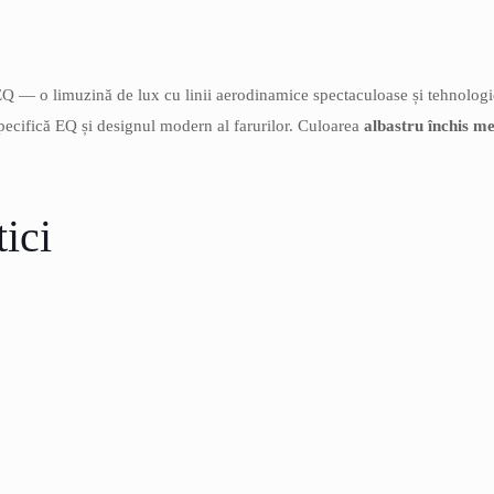
Q — o limuzină de lux cu linii aerodinamice spectaculoase și tehnologi
 specifică EQ și designul modern al farurilor. Culoarea
albastru închis me
tici