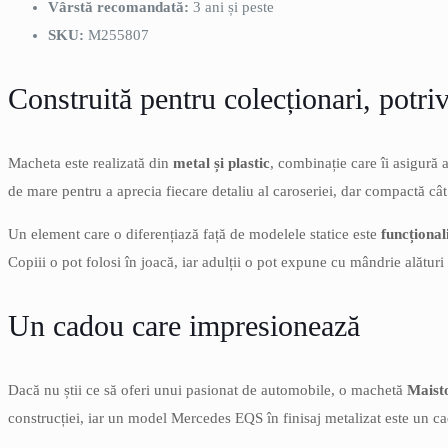
Vârstă recomandată:
3 ani și peste
SKU:
M255807
Construită pentru colecționari, potriv
Macheta este realizată din
metal și plastic
, combinație care îi asigură 
de mare pentru a aprecia fiecare detaliu al caroseriei, dar compactă câ
Un element care o diferențiază față de modelele statice este
funcțional
Copiii o pot folosi în joacă, iar adulții o pot expune cu mândrie alături 
Un cadou care impresionează
Dacă nu știi ce să oferi unui pasionat de automobile, o machetă
Maist
construcției, iar un model Mercedes EQS în finisaj metalizat este un cad