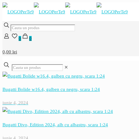
0
0
0,00 lei
✕
Bugatti Bolide w16.4, galben cu negru, scara 1:24
iunie 4, 2024
Bugatti Divo, Edition 2024, alb cu albastru, scara 1:24
iunie 4, 2024