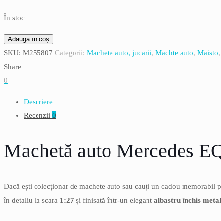
În stoc
Cantitate
Adaugă în coș
Mercedes
SKU:
M255807
Categorii:
Machete auto, jucarii
,
Machte auto
,
Maisto
EQS
Share
(V297),
0
model
Descriere
2022,
Recenzii
0
albastru
inchis
Machetă auto Mercedes EQ
metalizat,
scara
1:27
Dacă ești colecționar de machete auto sau cauți un cadou memorabil 
în detaliu la scara
1:27
și finisată într-un elegant
albastru închis metal