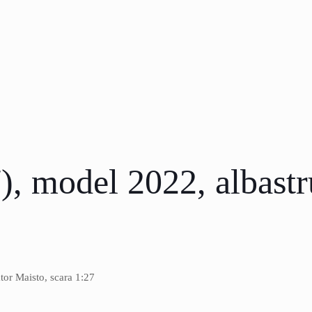
 model 2022, albastru
tor Maisto, scara 1:27