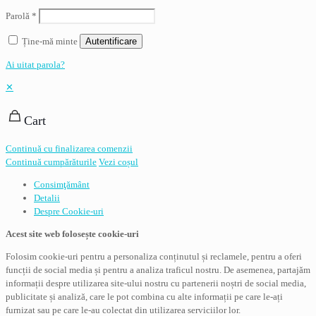
Parolă
*
Ține-mă minte
Autentificare
Ai uitat parola?
✕
Cart
Continuă cu finalizarea comenzii
Continuă cumpărăturile
Vezi coșul
Consimţământ
Detalii
Despre
Cookie-uri
Acest site web folosește cookie-uri
Folosim cookie-uri pentru a personaliza conținutul și reclamele, pentru a oferi
funcții de social media și pentru a analiza traficul nostru. De asemenea, partajăm
informații despre utilizarea site-ului nostru cu partenerii noștri de social media,
publicitate și analiză, care le pot combina cu alte informații pe care le-ați
furnizat sau pe care le-au colectat din utilizarea serviciilor lor.