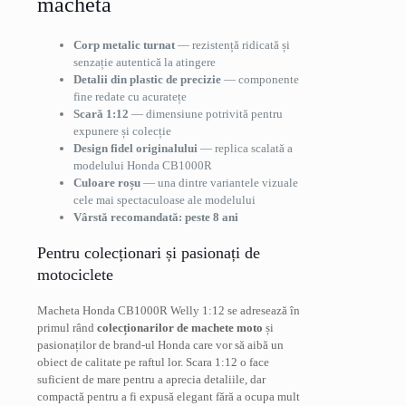
machetă
Corp metalic turnat
— rezistență ridicată și
senzație autentică la atingere
Detalii din plastic de precizie
— componente
fine redate cu acuratețe
Scară 1:12
— dimensiune potrivită pentru
expunere și colecție
Design fidel originalului
— replica scalată a
modelului Honda CB1000R
Culoare roșu
— una dintre variantele vizuale
cele mai spectaculoase ale modelului
Vârstă recomandată: peste 8 ani
Pentru colecționari și pasionați de
motociclete
Macheta Honda CB1000R Welly 1:12 se adresează în
primul rând
colecționarilor de machete moto
și
pasionaților de brand-ul Honda care vor să aibă un
obiect de calitate pe raftul lor. Scara 1:12 o face
suficient de mare pentru a aprecia detaliile, dar
compactă pentru a fi expusă elegant fără a ocupa mult