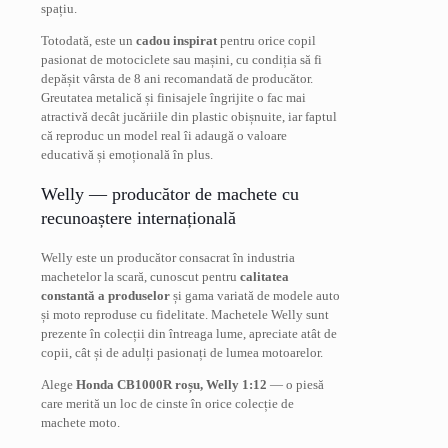
spațiu.
Totodată, este un
cadou inspirat
pentru orice copil
pasionat de motociclete sau mașini, cu condiția să fi
depășit vârsta de 8 ani recomandată de producător.
Greutatea metalică și finisajele îngrijite o fac mai
atractivă decât jucăriile din plastic obișnuite, iar faptul
că reproduc un model real îi adaugă o valoare
educativă și emoțională în plus.
Welly — producător de machete cu
recunoaștere internațională
Welly este un producător consacrat în industria
machetelor la scară, cunoscut pentru
calitatea
constantă a produselor
și gama variată de modele auto
și moto reproduse cu fidelitate. Machetele Welly sunt
prezente în colecții din întreaga lume, apreciate atât de
copii, cât și de adulți pasionați de lumea motoarelor.
Alege
Honda CB1000R roșu, Welly 1:12
— o piesă
care merită un loc de cinste în orice colecție de
machete moto.