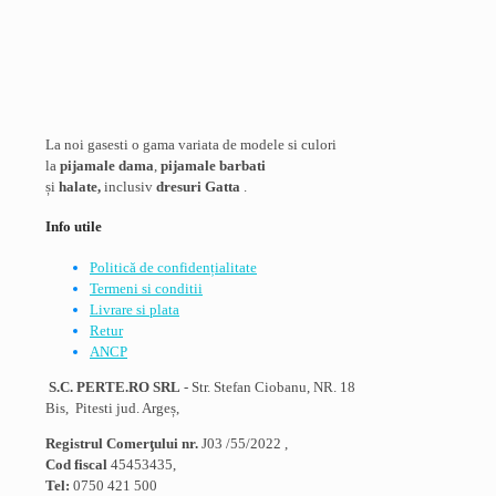
La noi gasesti o gama variata de modele si culori
la
pijamale dama
,
pijamale barbati
și
halate,
inclusiv
dresuri Gatta
.
Info utile
Politică de confidențialitate
Termeni si conditii
Livrare si plata
Retur
ANCP
S.C. PERTE.RO SRL
- Str. Stefan Ciobanu, NR. 18
Bis, Pitesti jud. Argeș,
Registrul Comerţului nr.
J03 /55/2022 ,
Cod fiscal
45453435,
Tel:
0750 421 500