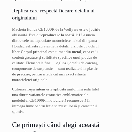
Replica care respectă fiecare detaliu al
originalului
Macheta Honda CB1000R de la Welly nu este o jucărie
obișnuită. Este o
reproducere la scară 1:12
a uneia
dintre cele mai apreciate motociclete naked din gama
Honda, realizată cu atenție la detalii vizibile cu ochiul
liber. Corpul principal este turnat din
metal
, ceea ce îi
conferă greutate și soliditate specifice unui produs de
calitate. Elementele fine — oglinzi, detalii de carenaj,
componente de suspensie — sunt realizate din
plastic
de precizie
, pentru a reda cât mai exact silueta
motocicletei originale.
Culoarea
roșu intens
este aplicată uniform și redă fidel
una dintre variantele cromatice emblematice ale
modelului CB1000R, motocicletă recunoscută în
întreaga lume pentru linia sa musculoasă și caracterul
sportiv.
Ce primești când alegi această