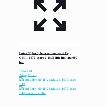
Lotus 72, No.3, International gold Cup,
G.Hill, 1970, scara 1:18, Editie limitata 999
buc
470,00
lei
Adaugă în coș