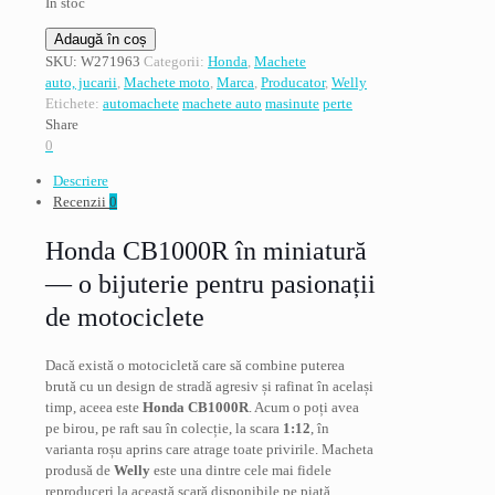
În stoc
Cantitate
Adaugă în coș
Honda
SKU:
W271963
Categorii:
Honda
,
Machete
CB1000R,
auto, jucarii
,
Machete moto
,
Marca
,
Producator
,
Welly
rosu,
Etichete:
automachete
machete auto
masinute
perte
Welly
Share
1/12
0
Descriere
Recenzii
0
Honda CB1000R în miniatură
— o bijuterie pentru pasionații
de motociclete
Dacă există o motocicletă care să combine puterea
brută cu un design de stradă agresiv și rafinat în același
timp, aceea este
Honda CB1000R
. Acum o poți avea
pe birou, pe raft sau în colecție, la scara
1:12
, în
varianta roșu aprins care atrage toate privirile. Macheta
produsă de
Welly
este una dintre cele mai fidele
reproduceri la această scară disponibile pe piață.