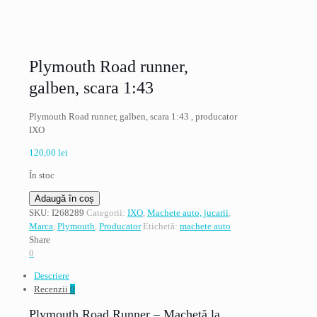
Plymouth Road runner,
galben, scara 1:43
Plymouth Road runner, galben, scara 1:43 , producator
IXO
120,00
lei
În stoc
Cantitate
Adaugă în coș
Plymouth
SKU:
I268289
Categorii:
IXO
,
Machete auto, jucarii
,
Road
Marca
,
Plymouth
,
Producator
Etichetă:
machete auto
runner,
Share
galben,
0
scara
Descriere
1:43
Recenzii
0
Plymouth Road Runner – Machetă la