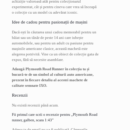
achiziție valoroasă atât pentru colecționarul
experimentat, cât și pentru cineva care vrea să înceapă
o colecție cu un model cu adevărat iconic.
Idee de cadou pentru pasionații de mașini
Dacă ești în căutarea unui cadou memorabil pentru un
băiat sau un tânăr de peste 14 ani care iubește
automobilele, sau pentru un adult cu pasiune pentru
mașinile americane clasice, această machetă este
alegerea potrivită. Vine ca un obiect de colecție gata de
expus, fără să necesite asamblare.
Adaugă Plymouth Road Runner în colecția ta și
bucură-te de un simbol al culturii auto americane,
prezent în fiecare detaliu al acestei machete de
calitate semnate IXO.
Recenzii
Nu există recenzii până acum.
Fii primul care scrii o recenzie pentru „Plymouth Road
runner, galben, scara 1:43”
Adresa ta de email nu va fi publicată.
Câmpurile