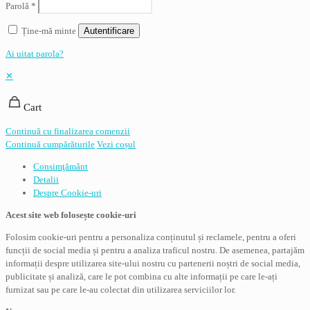
Parolă
*
Ține-mă minte
Autentificare
Ai uitat parola?
✕
Cart
Continuă cu finalizarea comenzii
Continuă cumpărăturile
Vezi coșul
Consimţământ
Detalii
Despre
Cookie-uri
Acest site web folosește cookie-uri
Folosim cookie-uri pentru a personaliza conținutul și reclamele, pentru a oferi
funcții de social media și pentru a analiza traficul nostru. De asemenea, partajăm
informații despre utilizarea site-ului nostru cu partenerii noștri de social media,
publicitate și analiză, care le pot combina cu alte informații pe care le-ați
furnizat sau pe care le-au colectat din utilizarea serviciilor lor.