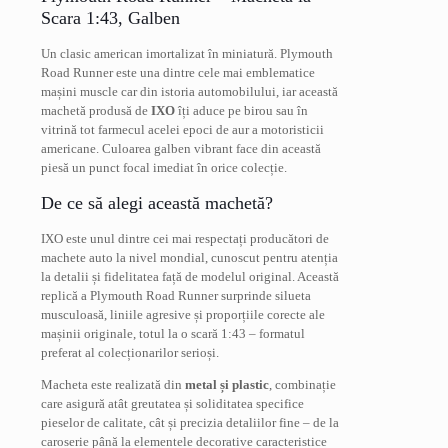
Scara 1:43, Galben
Un clasic american imortalizat în miniatură. Plymouth
Road Runner este una dintre cele mai emblematice
mașini muscle car din istoria automobilului, iar această
machetă produsă de
IXO
îți aduce pe birou sau în
vitrină tot farmecul acelei epoci de aur a motoristicii
americane. Culoarea galben vibrant face din această
piesă un punct focal imediat în orice colecție.
De ce să alegi această machetă?
IXO este unul dintre cei mai respectați producători de
machete auto la nivel mondial, cunoscut pentru atenția
la detalii și fidelitatea față de modelul original. Această
replică a Plymouth Road Runner surprinde silueta
musculoasă, liniile agresive și proporțiile corecte ale
mașinii originale, totul la o scară 1:43 – formatul
preferat al colecționarilor serioși.
Macheta este realizată din
metal și plastic
, combinație
care asigură atât greutatea și soliditatea specifice
pieselor de calitate, cât și precizia detaliilor fine – de la
caroserie până la elementele decorative caracteristice