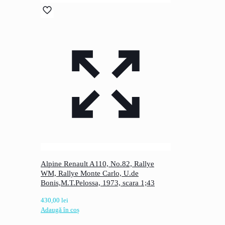
Alpine Renault A110, No.82, Rallye
WM, Rallye Monte Carlo, U.de
Bonis,M.T.Pelossa, 1973, scara 1;43
430,00
lei
Adaugă în coș