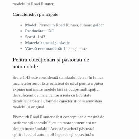
modelului Road Runner.
Caracteristici principale
Model:
Plymouth Road Runner, culoare galben
Producător:
IXO
Scară:
1:43
Materiale:
metal și plastic
Vârstă recomandată:
14 ani și peste
Pentru colecționari și pasionați de
automobile
Scara 1:43 este considerată standardul de aur în lumea
machetelor auto. Este suficient de mică pentru a putea
expune mai multe modele fără să ocupe mult spațiu,
dar suficient de mare pentru a reda cu fidelitate
detaliile caroseriei, formele caracteristice și atmosfera
modelului original.
Plymouth Road Runner a fost conceput ca o mașină de
performanță accesibilă, cu un motor puternic și un
design inconfundabil. Această machetă păstrează
spiritul acelui automobil legendar și reprezintă o