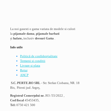
La noi gasesti o gama variata de modele si culori
la
pijamale dama
,
pijamale barbati
și
halate,
inclusiv
dresuri Gatta
.
Info utile
Politică de confidențialitate
Termeni si conditii
Livrare si plata
Retur
ANCP
S.C. PERTE.RO SRL
- Str. Stefan Ciobanu, NR. 18
Bis, Pitesti jud. Argeș,
Registrul Comerţului nr.
J03 /55/2022 ,
Cod fiscal
45453435,
Tel:
0750 421 500