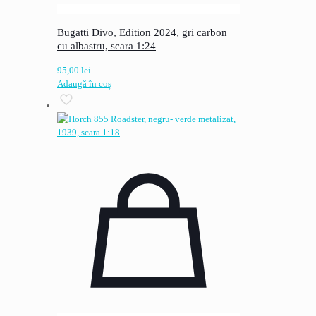
Bugatti Divo, Edition 2024, gri carbon
cu albastru, scara 1:24
95,00
lei
Adaugă în coș