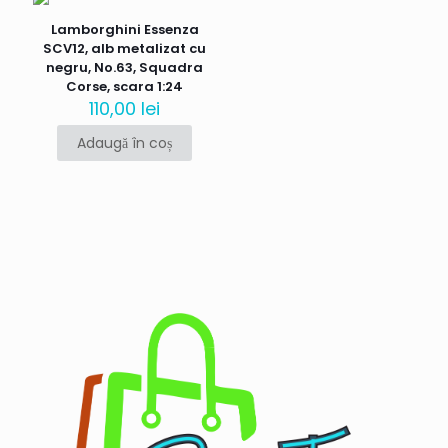
Lamborghini Essenza
SCV12, alb metalizat cu
negru, No.63, Squadra
Corse, scara 1:24
110,00
lei
Adaugă în coș
Nume
*
Email
*
Salvează-mi numele, emailul și site-ul web în acest navigator
pentru data viitoare când o să comentez.