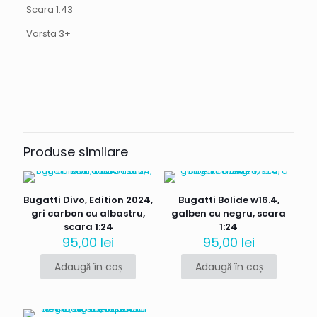
Scara 1:43
Varsta 3+
Recenzii
Nu există recenzii până acum.
Fii primul care scrii o recenzie
pentru „Aston Martin DB11, rosu,
Produse similare
scara 1:43”
Adresa ta de email nu va fi publicată.
Câmpurile obligatorii
Bugatti Divo, Edition 2024,
Bugatti Bolide w16.4,
sunt marcate cu
*
gri carbon cu albastru,
galben cu negru, scara
scara 1:24
1:24
Evaluarea ta
*
95,00
lei
95,00
lei
Adaugă în coș
Adaugă în coș