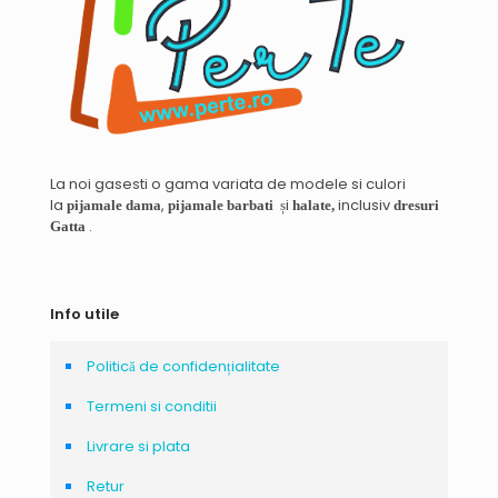
La noi gasesti o gama variata de modele si culori
la
,
și
inclusiv
pijamale dama
pijamale barbati
halate,
dresuri
.
Gatta
Info utile
Politică de confidențialitate
Termeni si conditii
Livrare si plata
Retur