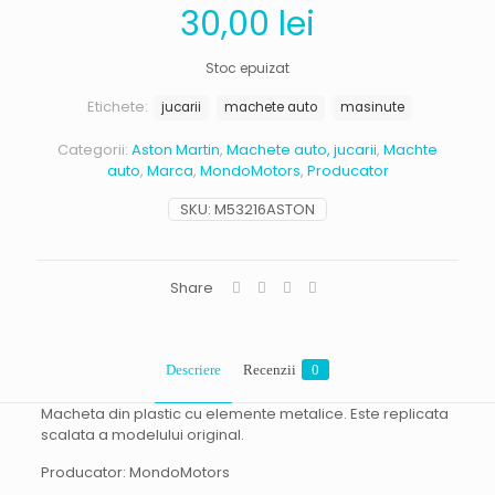
30,00
lei
Stoc epuizat
Etichete:
jucarii
machete auto
masinute
Categorii:
Aston Martin
,
Machete auto, jucarii
,
Machte
auto
,
Marca
,
MondoMotors
,
Producator
SKU:
M53216ASTON
Share
Descriere
Recenzii
0
Macheta din plastic cu elemente metalice. Este replicata
scalata a modelului original.
Producator: MondoMotors