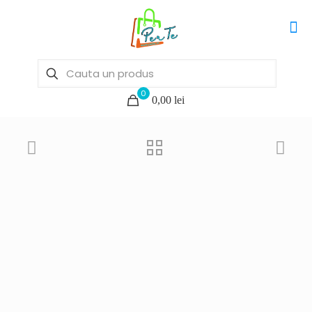
0
0,00 lei