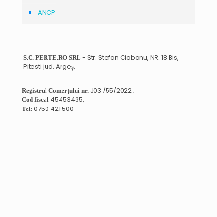
ANCP
- Str. Stefan Ciobanu, NR. 18 Bis,
S.C. PERTE.RO SRL
Pitesti jud. Argeș,
J03 /55/2022 ,
Registrul Comerţului nr.
45453435,
Cod fiscal
0750 421 500
Tel: