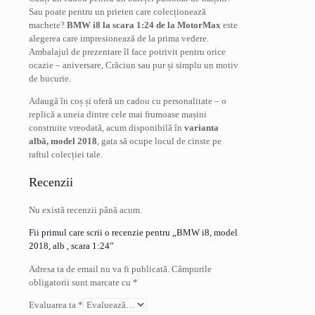
Sau poate pentru un prieten care colecționează
machete?
BMW i8 la scara 1:24 de la MotorMax
este
alegerea care impresionează de la prima vedere.
Ambalajul de prezentare îl face potrivit pentru orice
ocazie – aniversare, Crăciun sau pur și simplu un motiv
de bucurie.
Adaugă în coș și oferă un cadou cu personalitate – o
replică a uneia dintre cele mai frumoase mașini
construite vreodată, acum disponibilă în
varianta
albă, model 2018
, gata să ocupe locul de cinste pe
raftul colecției tale.
Recenzii
Nu există recenzii până acum.
Fii primul care scrii o recenzie pentru „BMW i8, model
2018, alb , scara 1:24”
Adresa ta de email nu va fi publicată.
Câmpurile
obligatorii sunt marcate cu
*
Evaluarea ta
*