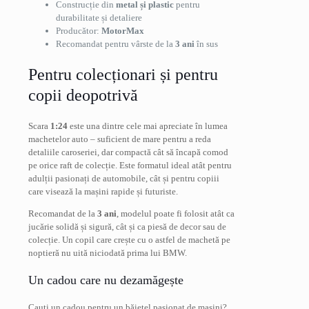
Construcție din
metal și plastic
pentru
durabilitate și detaliere
Producător:
MotorMax
Recomandat pentru vârste de la
3 ani
în sus
Pentru colecționari și pentru
copii deopotrivă
Scara
1:24
este una dintre cele mai apreciate în lumea
machetelor auto – suficient de mare pentru a reda
detaliile caroseriei, dar compactă cât să încapă comod
pe orice raft de colecție. Este formatul ideal atât pentru
adulții pasionați de automobile, cât și pentru copiii
care visează la mașini rapide și futuriste.
Recomandat de la
3 ani
, modelul poate fi folosit atât ca
jucărie solidă și sigură, cât și ca piesă de decor sau de
colecție. Un copil care crește cu o astfel de machetă pe
noptieră nu uită niciodată prima lui BMW.
Un cadou care nu dezamăgește
Cauți un cadou pentru un băiețel pasionat de mașini?