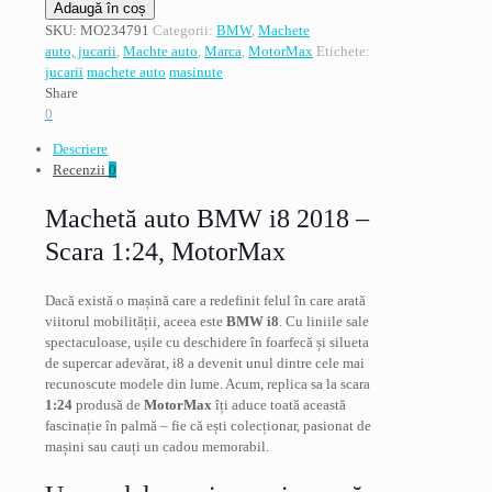
Cantitate
Adaugă în coș
BMW
SKU:
MO234791
Categorii:
BMW
,
Machete
i8,
auto, jucarii
,
Machte auto
,
Marca
,
MotorMax
Etichete:
model
jucarii
machete auto
masinute
2018,
Share
alb
0
,
Descriere
scara
Recenzii
0
1:24
Machetă auto BMW i8 2018 –
Scara 1:24, MotorMax
Dacă există o mașină care a redefinit felul în care arată
viitorul mobilității, aceea este
BMW i8
. Cu liniile sale
spectaculoase, ușile cu deschidere în foarfecă și silueta
de supercar adevărat, i8 a devenit unul dintre cele mai
recunoscute modele din lume. Acum, replica sa la scara
1:24
produsă de
MotorMax
îți aduce toată această
fascinație în palmă – fie că ești colecționar, pasionat de
mașini sau cauți un cadou memorabil.