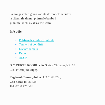
La noi gasesti o gama variata de modele si culori
la
pijamale dama
,
pijamale barbati
și
halate,
inclusiv
dresuri Gatta
.
Info utile
Politică de confidențialitate
Termeni si conditii
Livrare si plata
Retur
ANCP
S.C. PERTE.RO SRL
- Str. Stefan Ciobanu, NR. 18
Bis, Pitesti jud. Argeș,
Registrul Comerţului nr.
J03 /55/2022 ,
Cod fiscal
45453435,
Tel:
0750 421 500