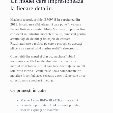
Un model care impresionează
la fiecare detaliu
Macheta reproduce fidel
BMW i8 în versiunea din
2018
, în culoarea albă elegantă care pune în valoare
fiecare linie a caroseriei. MotorMax este un producător
consacrat în industria machetelor auto, cunoscut pentru
atenția față de detalii și finisajele de calitate.
Rezultatul este o replică pe care o privești cu aceeași
plăcere cu care ai privi mașina reală în showroom.
Construită din
metal și plastic
, macheta îmbină
rezistența specifică modelelor pentru colecție cu
nivelul de detaliere vizual care face diferența pe un raft
sau într-o vitrină. Greutatea solidă a componentelor
metalice îi conferă acea senzație autentică pe care orice
colecționar o apreciază imediat.
Ce primești în cutie
Machetă auto
BMW i8 2018
, culoare albă
Scară de reprezentare
1:24
– format popular,
ușor de expus și de manevrat