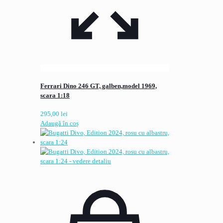
Ferrari Dino 246 GT, galben,model 1969,
scara 1:18
295,00
lei
Adaugă în coș