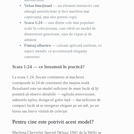
Volan funcțional
— un element interactiv care
adaugă autenticitate și face macheta mai
captivantă, mai ales pentru copii
Scara 1:24
— una dintre cele mai populare
scale în colecționare, care oferă un model de
dimensiuni generoase, ușor de expus și de
admirat
Finisaj albastru
— culoare aplicată uniform, cu
aspect metalic ce accentuează eleganța
caroseriei
Scara 1:24 — ce înseamnă în practică?
La scara 1:24, fiecare centimetru al machetei
corespunde la 24 de centimetri din mașina reală.
Rezultatul este un model suficient de mare încât să îți
permită să observi detaliile — oglinda retrovizoare,
mânerele ușilor, design-ul grilei față — dar suficient de
compact încât să se integreze elegant pe un raft, pe un
birou sau într-o vitrină de colecție.
Pentru cine este potrivit acest model?
Macheta Chevrolet Special Deluxe 1941 de la Welly se