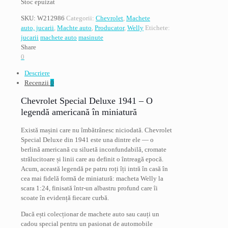
Stoc epuizat
SKU:
W212986
Categorii:
Chevrolet
,
Machete
auto, jucarii
,
Machte auto
,
Producator
,
Welly
Etichete:
jucarii
machete auto
masinute
Share
0
Descriere
Recenzii
0
Chevrolet Special Deluxe 1941 – O
legendă americană în miniatură
Există mașini care nu îmbătrânesc niciodată. Chevrolet
Special Deluxe din 1941 este una dintre ele — o
berlină americană cu siluetă inconfundabilă, cromate
strălucitoare și linii care au definit o întreagă epocă.
Acum, această legendă pe patru roți îți intră în casă în
cea mai fidelă formă de miniatură: macheta Welly la
scara 1:24, finisată într-un albastru profund care îi
scoate în evidență fiecare curbă.
Dacă ești colecționar de machete auto sau cauți un
cadou special pentru un pasionat de automobile