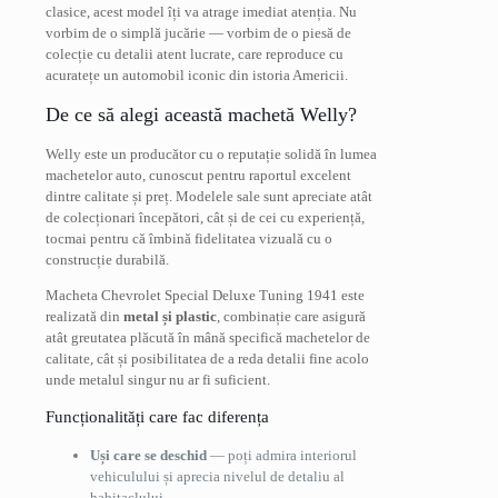
clasice, acest model îți va atrage imediat atenția. Nu
vorbim de o simplă jucărie — vorbim de o piesă de
colecție cu detalii atent lucrate, care reproduce cu
acuratețe un automobil iconic din istoria Americii.
De ce să alegi această machetă Welly?
Welly este un producător cu o reputație solidă în lumea
machetelor auto, cunoscut pentru raportul excelent
dintre calitate și preț. Modelele sale sunt apreciate atât
de colecționari începători, cât și de cei cu experiență,
tocmai pentru că îmbină fidelitatea vizuală cu o
construcție durabilă.
Macheta Chevrolet Special Deluxe Tuning 1941 este
realizată din
metal și plastic
, combinație care asigură
atât greutatea plăcută în mână specifică machetelor de
calitate, cât și posibilitatea de a reda detalii fine acolo
unde metalul singur nu ar fi suficient.
Funcționalități care fac diferența
Uși care se deschid
— poți admira interiorul
vehiculului și aprecia nivelul de detaliu al
habitaclului