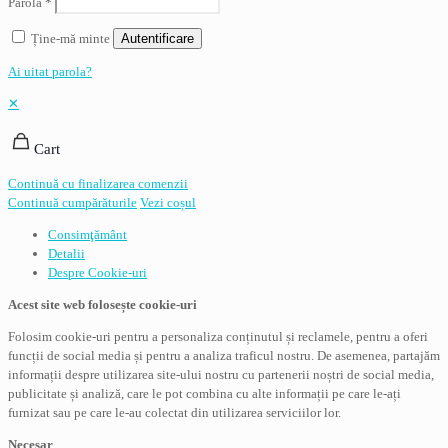
Parolă
*
Ține-mă minte
Autentificare
Ai uitat parola?
✕
Cart
Continuă cu finalizarea comenzii
Continuă cumpărăturile
Vezi coșul
Consimţământ
Detalii
Despre
Cookie-uri
Acest site web folosește cookie-uri
Folosim cookie-uri pentru a personaliza conținutul și reclamele, pentru a oferi
funcții de social media și pentru a analiza traficul nostru. De asemenea, partajăm
informații despre utilizarea site-ului nostru cu partenerii noștri de social media,
publicitate și analiză, care le pot combina cu alte informații pe care le-ați
furnizat sau pe care le-au colectat din utilizarea serviciilor lor.
Necesar