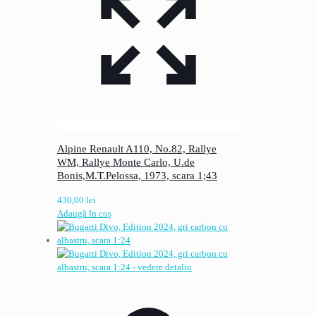
Alpine Renault A110, No.82, Rallye
WM, Rallye Monte Carlo, U.de
Bonis,M.T.Pelossa, 1973, scara 1;43
430,00
lei
Adaugă în coș