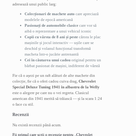
adresează unui public larg:
Colecționari de machete auto
care apreciază
modelele de epocă americană
Pasionați de automobile clasice
care vor să
aibă o reprezentare a unui vehicul iconic
Copii cu vârsta de 8 ani și peste
cărora le plac
mașinile și jocul interactiv — ușile care se
deschid și volanul funcțional transformă
macheta într-o jucărie antrenantă
Cei în căutarea unui cadou
original pentru un
bărbat pasionat de mașini, indiferent de vârstă
Fie că o așezi pe un raft alături de alte machete din
colecție, fie că o oferi cadou cuiva drag,
Chevrolet
Special Deluxe Tuning 1941 în albastru de la Welly
este o alegere pe care nu o vei regreta. Clasicul
american din 1941 merită să trăiască — și la scara 1:24
o face cu stil.
Recenzii
Nu există recenzii până acum.
Fii primul care scrii o recenzie pentru „Chevrolet