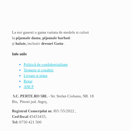
La noi gasesti o gama variata de modele si culori
la
pijamale dama
,
pijamale barbati
și
halate,
inclusiv
dresuri Gatta
.
Info utile
Politică de confidențialitate
Termeni si conditii
Livrare si plata
Retur
ANCP
S.C. PERTE.RO SRL
- Str. Stefan Ciobanu, NR. 18
Bis, Pitesti jud. Argeș,
Registrul Comerţului nr.
J03 /55/2022 ,
Cod fiscal
45453435,
Tel:
0750 421 500