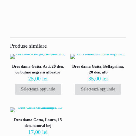
Recenzii
Marime
2-S
,
3-M
,
4-L
,
5-XL
Nu există recenzii până acum.
Fii primul care scrii o recenzie pentru „Dres
dama antistatic Gatta, Electra, 17 den,
Produse similare
bej/visone”
Adresa ta de email nu va fi publicată.
Câmpurile obligatorii sunt
Dres dama Gatta, Arti, 20 den,
Dres dama Gatta, Bellaprima,
marcate cu
*
cu buline negre si albastre
20 den, alb
Evaluarea ta
*
25,00
lei
35,00
lei
Selectează opțiunile
Selectează opțiunile
Acest
Acest
produs
produs
are
are
mai
mai
multe
multe
Dres dama Gatta, Laura, 15
variații.
variații.
den, natural bej
Opțiunile
Opțiunile
17,00
lei
pot
pot