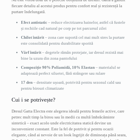
fiecare detaliu al acestui produs pentru confort real și rezistență la
purtare îndelungată.
Efect antistatic
– reduce electrizarea hainelor, astfel că fustele
și rochiile cad natural pe corp pe tot parcursul zilei
Chilot întărit
– zona care suportă cel mai mult stres la purtare
este consolidată pentru durabilitate sporită
Vârf întărit
– degetele rămân protejate, iar dresul rezistă mai
bine la uzura din zona pantofului
Compoziție 90% Poliamidă, 10% Elastan
– materialul se
adaptează perfect siluetei, fără strângere sau rulare
17 den
– densitate ușoară, potrivită pentru sezonul cald sau
pentru birouri climatizate
Cui i se potrivește?
Dresul Gatta Electra este alegerea ideală pentru femeile active, care
petrec mult timp la birou sau în medii cu multă îmbrăcăminte
sintetică – exact acolo unde electricitatea statică devine un
inconvenient constant. Este la fel de potrivit și pentru ocazii
elegante, când ai nevoie de un look îngrijit de dimineața până seara,