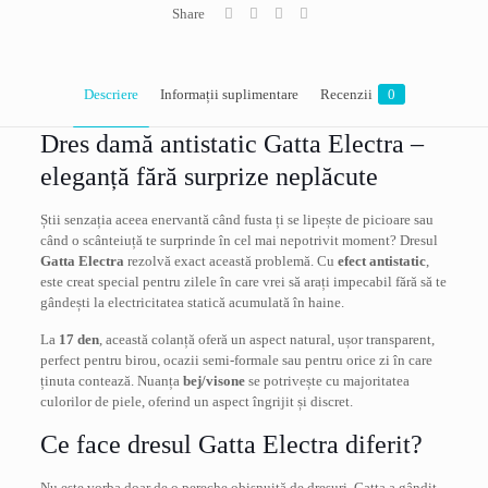
Share
Descriere
Informații suplimentare
Recenzii
0
Dres damă antistatic Gatta Electra –
eleganță fără surprize neplăcute
Știi senzația aceea enervantă când fusta ți se lipește de picioare sau
când o scânteiuță te surprinde în cel mai nepotrivit moment? Dresul
Gatta Electra
rezolvă exact această problemă. Cu
efect antistatic
,
este creat special pentru zilele în care vrei să arați impecabil fără să te
gândești la electricitatea statică acumulată în haine.
La
17 den
, această colanță oferă un aspect natural, ușor transparent,
perfect pentru birou, ocazii semi-formale sau pentru orice zi în care
ținuta contează. Nuanța
bej/visone
se potrivește cu majoritatea
culorilor de piele, oferind un aspect îngrijit și discret.
Ce face dresul Gatta Electra diferit?
Nu este vorba doar de o pereche obișnuită de dresuri. Gatta a gândit