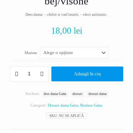
bej/visone
Dres dama: – chilot si varf intarit; – efect antistatic.
18,00
lei
Marime
Cantitate
Adaugă în coș
Dres
dama
antistatic
Gatta,
Etichete:
dres dama Gatta
dresuri
dresuri dama
Electra,
17
Categorii:
Dresuri dama Gatta
,
Produse Gatta
den,
bej/visone
SKU:
NU SE APLICĂ