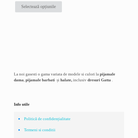
fi
fi
Selectează opțiunile
alese
alese
Acest
în
în
produs
pagina
pagina
are
Nume
*
produsului.
produsului.
mai
multe
Email
*
variații.
Opțiunile
pot
Salvează-mi numele, emailul și site-ul web în acest navigator
fi
pentru data viitoare când o să comentez.
alese
în
pagina
La noi gasesti o gama variata de modele si culori la
pijamale
produsului.
dama
,
pijamale barbati
și
halate,
inclusiv
dresuri Gatta
.
Info utile
Politică de confidențialitate
Termeni si conditii