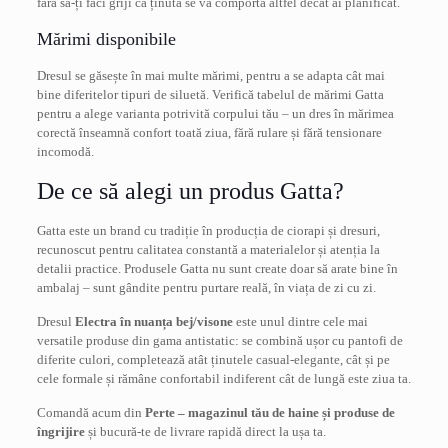
fără să-ți faci griji că ținuta se va comporta altfel decât ai planificat.
Mărimi disponibile
Dresul se găsește în mai multe mărimi, pentru a se adapta cât mai
bine diferitelor tipuri de siluetă. Verifică tabelul de mărimi Gatta
pentru a alege varianta potrivită corpului tău – un dres în mărimea
corectă înseamnă confort toată ziua, fără rulare și fără tensionare
incomodă.
De ce să alegi un produs Gatta?
Gatta este un brand cu tradiție în producția de ciorapi și dresuri,
recunoscut pentru calitatea constantă a materialelor și atenția la
detalii practice. Produsele Gatta nu sunt create doar să arate bine în
ambalaj – sunt gândite pentru purtare reală, în viața de zi cu zi.
Dresul
Electra în nuanța bej/visone
este unul dintre cele mai
versatile produse din gama antistatic: se combină ușor cu pantofi de
diferite culori, completează atât ținutele casual-elegante, cât și pe
cele formale și rămâne confortabil indiferent cât de lungă este ziua ta.
Comandă acum din
Perte – magazinul tău de haine și produse de
îngrijire
și bucură-te de livrare rapidă direct la ușa ta.