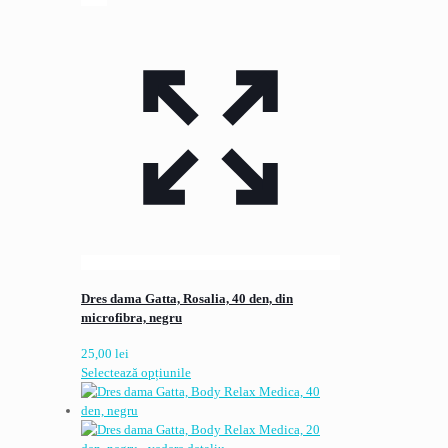
Dres dama Gatta, Rosalia, 40 den, din
microfibra, negru
25,00
lei
Acest
Selectează opțiunile
produs
are
mai
multe