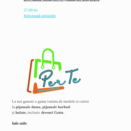
27,00
lei
Acest
Selectează opțiunile
produs
are
mai
multe
variații.
Opțiunile
pot
fi
alese
în
pagina
produsului.
La noi gasesti o gama variata de modele si culori
la
pijamale dama
,
pijamale barbati
și
halate,
inclusiv
dresuri Gatta
.
Info utile