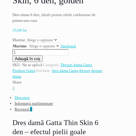
Skin, 6 den, golden
Dres dama 6 den, ideali pentru zilele calduroase de
primavara-vara.
35,00
lei
Marime
Marime
Anulează
Cantitate
Dres
Adaugă în coș
dama
SKU:
Nu se aplică
Categorii:
Dresuri dama Gatta
,
Gatta,
Produse Gatta
Etichete:
dres dama Gatta
dresuri
dresuri
Thin
dama
Skin,
Share
6
0
den,
Descriere
golden
Informații suplimentare
Recenzii
0
Dres damă Gatta Thin Skin 6
den – efectul pielii goale