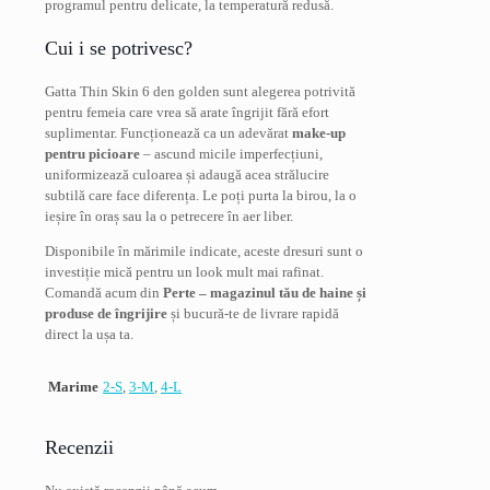
programul pentru delicate, la temperatură redusă.
Cui i se potrivesc?
Gatta Thin Skin 6 den golden sunt alegerea potrivită
pentru femeia care vrea să arate îngrijit fără efort
suplimentar. Funcționează ca un adevărat
make-up
pentru picioare
– ascund micile imperfecțiuni,
uniformizează culoarea și adaugă acea strălucire
subtilă care face diferența. Le poți purta la birou, la o
ieșire în oraș sau la o petrecere în aer liber.
Disponibile în mărimile indicate, aceste dresuri sunt o
investiție mică pentru un look mult mai rafinat.
Comandă acum din
Perte – magazinul tău de haine și
produse de îngrijire
și bucură-te de livrare rapidă
direct la ușa ta.
Marime
2-S
,
3-M
,
4-L
Recenzii