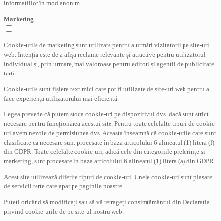
informațiilor în mod anonim.
Marketing
Cookie-urile de marketing sunt utilizate pentru a urmări vizitatorii pe site-uri
web. Intenția este de a afișa reclame relevante și atractive pentru utilizatorul
individual și, prin urmare, mai valoroase pentru editori și agenții de publicitate
terți.
Cookie-urile sunt fișiere text mici care pot fi utilizate de site-uri web pentru a
face experiența utilizatorului mai eficientă.
Legea prevede că putem stoca cookie-uri pe dispozitivul dvs. dacă sunt strict
necesare pentru funcționarea acestui site. Pentru toate celelalte tipuri de cookie-
uri avem nevoie de permisiunea dvs. Aceasta înseamnă că cookie-urile care sunt
clasificate ca necesare sunt procesate în baza articolului 6 alineatul (1) litera (f)
din GDPR. Toate celelalte cookie-uri, adică cele din categoriile preferințe și
marketing, sunt procesate în baza articolului 6 alineatul (1) litera (a) din GDPR.
Acest site utilizează diferite tipuri de cookie-uri. Unele cookie-uri sunt plasate
de servicii terțe care apar pe paginile noastre.
Puteți oricând să modificați sau să vă retrageți consimțământul din Declarația
privind cookie-urile de pe site-ul nostru web.