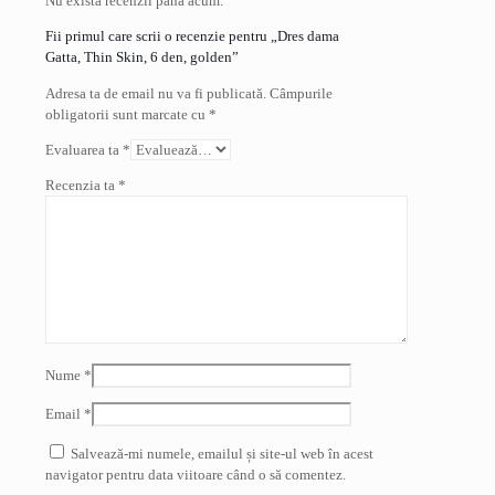
Nu există recenzii până acum.
Fii primul care scrii o recenzie pentru „Dres dama
Gatta, Thin Skin, 6 den, golden”
Adresa ta de email nu va fi publicată.
Câmpurile
obligatorii sunt marcate cu
*
Evaluarea ta
*
Recenzia ta
*
Nume
*
Email
*
Salvează-mi numele, emailul și site-ul web în acest
navigator pentru data viitoare când o să comentez.