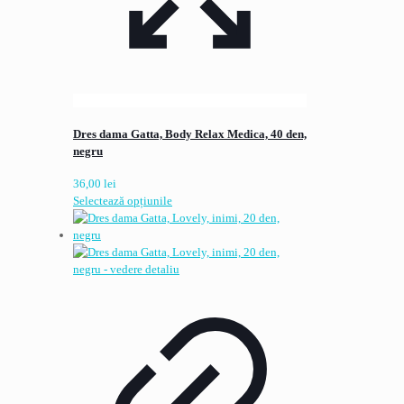
Dres dama Gatta, Body Relax Medica, 40 den,
negru
36,00
lei
Acest
Selectează opțiunile
produs
are
mai
multe
variații.
Opțiunile
pot
fi
alese
în
pagina