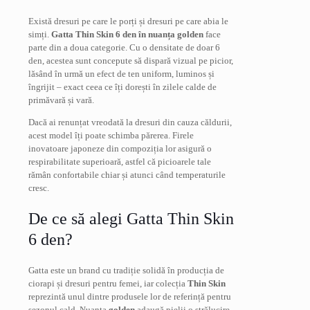
Există dresuri pe care le porți și dresuri pe care abia le
simți.
Gatta Thin Skin 6 den în nuanța golden
face
parte din a doua categorie. Cu o densitate de doar 6
den, acestea sunt concepute să dispară vizual pe picior,
lăsând în urmă un efect de ten uniform, luminos și
îngrijit – exact ceea ce îți dorești în zilele calde de
primăvară și vară.
Dacă ai renunțat vreodată la dresuri din cauza căldurii,
acest model îți poate schimba părerea. Firele
inovatoare japoneze din compoziția lor asigură o
respirabilitate superioară, astfel că picioarele tale
rămân confortabile chiar și atunci când temperaturile
cresc.
De ce să alegi Gatta Thin Skin
6 den?
Gatta este un brand cu tradiție solidă în producția de
ciorapi și dresuri pentru femei, iar colecția
Thin Skin
reprezintă unul dintre produsele lor de referință pentru
sezonul cald. Nuanța
golden
adaugă pielii o strălucire