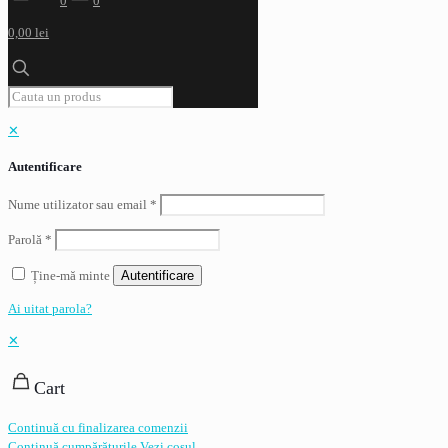
0
0
0,00 lei
✕
Autentificare
Nume utilizator sau email
*
Parolă
*
Ține-mă minte
Autentificare
Ai uitat parola?
✕
Cart
Continuă cu finalizarea comenzii
Continuă cumpărăturile
Vezi coșul