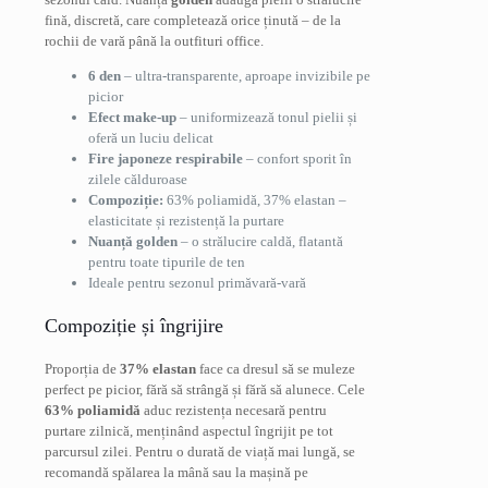
fină, discretă, care completează orice ținută – de la
rochii de vară până la outfituri office.
6 den
– ultra-transparente, aproape invizibile pe
picior
Efect make-up
– uniformizează tonul pielii și
oferă un luciu delicat
Fire japoneze respirabile
– confort sporit în
zilele călduroase
Compoziție:
63% poliamidă, 37% elastan –
elasticitate și rezistență la purtare
Nuanță golden
– o strălucire caldă, flatantă
pentru toate tipurile de ten
Ideale pentru sezonul primăvară-vară
Compoziție și îngrijire
Proporția de
37% elastan
face ca dresul să se muleze
perfect pe picior, fără să strângă și fără să alunece. Cele
63% poliamidă
aduc rezistența necesară pentru
purtare zilnică, menținând aspectul îngrijit pe tot
parcursul zilei. Pentru o durată de viață mai lungă, se
recomandă spălarea la mână sau la mașină pe