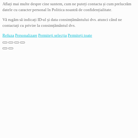
Aflați mai multe despre cine suntem, cum ne puteți contacta și cum prelucrăm
datele cu caracter personal în Politica noastră de confidențialitate.
Vă rugăm să indicați ID-ul și data consimțământului dvs. atunci când ne
contactați cu privire la consimțământul dvs.
Refuza
Personalizare
Permiteți selecția
Permiteți toate