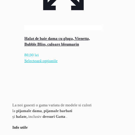
Halat de baie dama cu gluga, Vienetta,
Bubble Bliss, culoare bleumarin
80,00
lei
Acest
Selectează opțiunile
produs
are
mai
multe
variații.
Opțiunile
pot
La noi gasesti o gama variata de modele si culori
fi
la
pijamale dama
,
pijamale barbati
alese
și
halate,
inclusiv
dresuri Gatta
.
în
pagina
Info utile
produsului.