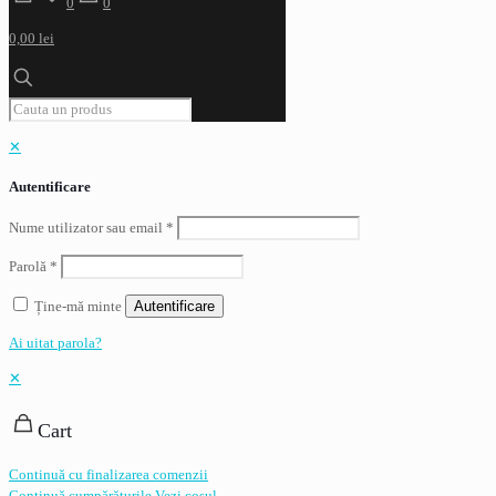
0
0
0,00 lei
✕
Autentificare
Nume utilizator sau email
*
Parolă
*
Ține-mă minte
Autentificare
Ai uitat parola?
✕
Cart
Continuă cu finalizarea comenzii
Continuă cumpărăturile
Vezi coșul