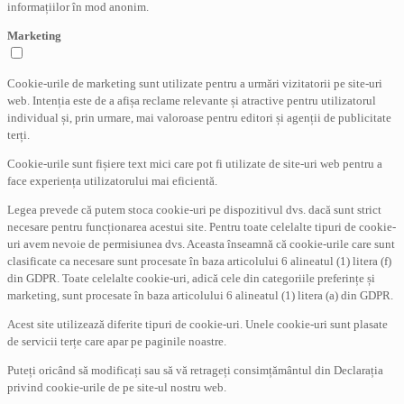
informațiilor în mod anonim.
Marketing
Cookie-urile de marketing sunt utilizate pentru a urmări vizitatorii pe site-uri
web. Intenția este de a afișa reclame relevante și atractive pentru utilizatorul
individual și, prin urmare, mai valoroase pentru editori și agenții de publicitate
terți.
Cookie-urile sunt fișiere text mici care pot fi utilizate de site-uri web pentru a
face experiența utilizatorului mai eficientă.
Legea prevede că putem stoca cookie-uri pe dispozitivul dvs. dacă sunt strict
necesare pentru funcționarea acestui site. Pentru toate celelalte tipuri de cookie-
uri avem nevoie de permisiunea dvs. Aceasta înseamnă că cookie-urile care sunt
clasificate ca necesare sunt procesate în baza articolului 6 alineatul (1) litera (f)
din GDPR. Toate celelalte cookie-uri, adică cele din categoriile preferințe și
marketing, sunt procesate în baza articolului 6 alineatul (1) litera (a) din GDPR.
Acest site utilizează diferite tipuri de cookie-uri. Unele cookie-uri sunt plasate
de servicii terțe care apar pe paginile noastre.
Puteți oricând să modificați sau să vă retrageți consimțământul din Declarația
privind cookie-urile de pe site-ul nostru web.