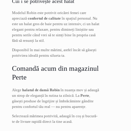
Cui i se potrivește acest halat
Modelul Robin este potrivit oricărei femei care
apreciază
confortul de calitate
în spațiul personal. Nu
este un halat gros de baie pentru uz intensiv, ci un halat
elegant pentru relaxare, pentru dimineți liniștite sau
pentru serile când vrei să te simți bine în propria casă
fără să renunți la stil.
Disponibil în mai multe mărimi, astfel încât să găsești
potrivirea ideală pentru silueta ta.
Comandă acum din magazinul
Perte
Alege
halatul de damă Robin
în nuanța mov și adaugă
un strop de eleganță în rutina ta zilnică. La
Perte
,
găsești produse de îngrijire și îmbrăcăminte gândite
pentru confortul tău real — nu pentru aparențe.
Selectează mărimea potrivită, adaugă în coș și bucură-
te de livrare rapidă direct la tine acasă.