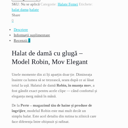
Halat
SKU:
Nu se aplică
Categorie:
Halate Femei
Etichete:
dama
halat dama
halate
cu
Share
gluga
0
LL,
Descriere
model
Informații suplimentare
Robin,
Recenzii
0
elegant,
mov
Halat de damă cu glugă –
Model Robin, Mov Elegant
Unele momente din zi îți aparțin doar ție. Dimineața
înainte ca lumea să se trezească, seara după ce ai lăsat
totul la ușă. Halatul de damă
Robin, în nuanța mov
, a
fost gândit exact pentru acele clipe — când confortul și
eleganța merg mână în mână.
De la
Perte – magazinul tău de haine și produse de
îngrijire
, modelul Robin este mai mult decât un
simplu halat. Este acel detaliu din rutina ta zilnică care
face diferența între obișnuit și rafinat.