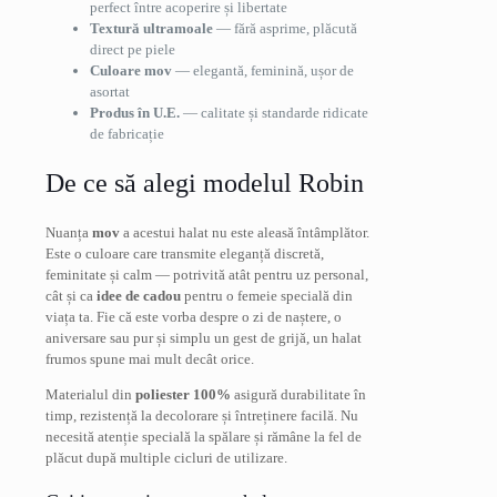
perfect între acoperire și libertate
Textură ultramoale
— fără asprime, plăcută
direct pe piele
Culoare mov
— elegantă, feminină, ușor de
asortat
Produs în U.E.
— calitate și standarde ridicate
de fabricație
De ce să alegi modelul Robin
Nuanța
mov
a acestui halat nu este aleasă întâmplător.
Este o culoare care transmite eleganță discretă,
feminitate și calm — potrivită atât pentru uz personal,
cât și ca
idee de cadou
pentru o femeie specială din
viața ta. Fie că este vorba despre o zi de naștere, o
aniversare sau pur și simplu un gest de grijă, un halat
frumos spune mai mult decât orice.
Materialul din
poliester 100%
asigură durabilitate în
timp, rezistență la decolorare și întreținere facilă. Nu
necesită atenție specială la spălare și rămâne la fel de
plăcut după multiple cicluri de utilizare.