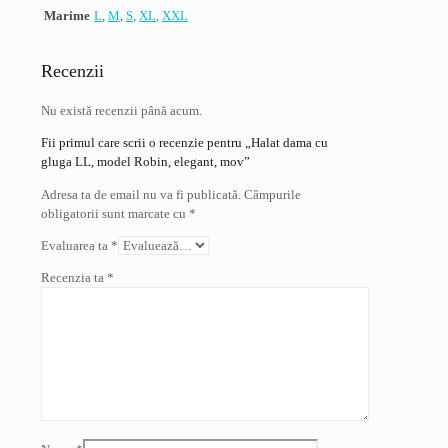
Marime
L
,
M
,
S
,
XL
,
XXL
Recenzii
Nu există recenzii până acum.
Fii primul care scrii o recenzie pentru „Halat dama cu
gluga LL, model Robin, elegant, mov”
Adresa ta de email nu va fi publicată.
Câmpurile
obligatorii sunt marcate cu
*
Evaluarea ta
*
Recenzia ta
*