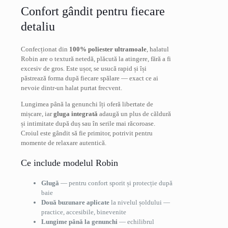
Confort gândit pentru fiecare
detaliu
Confecționat din
100% poliester ultramoale
, halatul
Robin are o textură netedă, plăcută la atingere, fără a fi
excesiv de gros. Este ușor, se usucă rapid și își
păstrează forma după fiecare spălare — exact ce ai
nevoie dintr-un halat purtat frecvent.
Lungimea până la genunchi îți oferă libertate de
mișcare, iar
gluga integrată
adaugă un plus de căldură
și intimitate după duș sau în serile mai răcoroase.
Croiul este gândit să fie primitor, potrivit pentru
momente de relaxare autentică.
Ce include modelul Robin
Glugă
— pentru confort sporit și protecție după
baie
Două buzunare aplicate
la nivelul șoldului —
practice, accesibile, binevenite
Lungime până la genunchi
— echilibrul