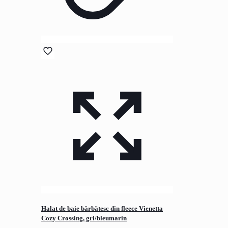
Halat de baie bărbătesc din fleece Vienetta
Cozy Crossing, gri/bleumarin