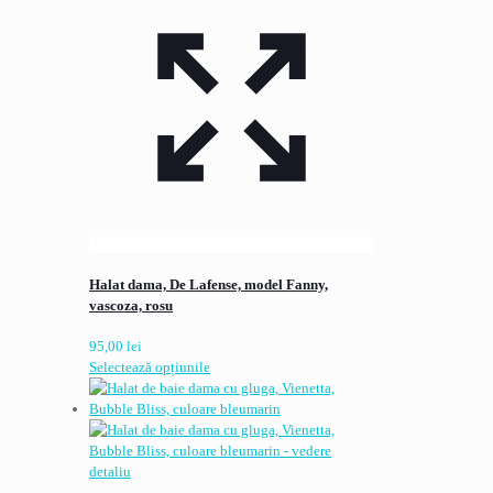
Halat dama, De Lafense, model Fanny,
vascoza, rosu
95,00
lei
Acest
Selectează opțiunile
produs
are
mai
multe
variații.
Opțiunile