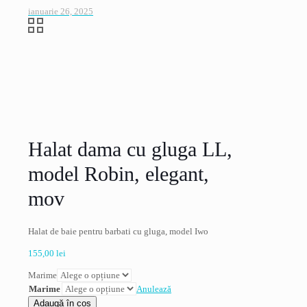
ianuarie 26, 2025
Halat dama cu gluga LL,
model Robin, elegant,
mov
Halat de baie pentru barbati cu gluga, model Iwo
155,00
lei
Marime
Marime
Anulează
Cantitate
Adaugă în coș