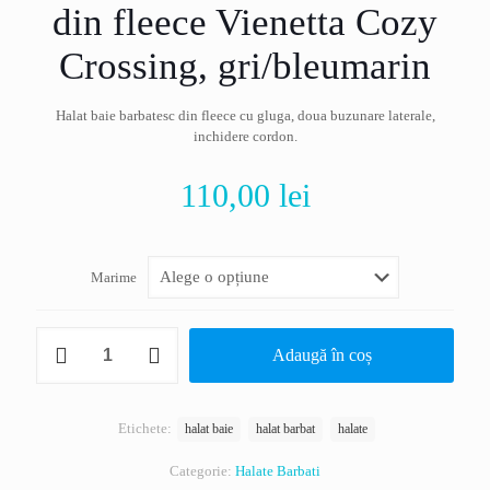
din fleece Vienetta Cozy
Crossing, gri/bleumarin
Halat baie barbatesc din fleece cu gluga, doua buzunare laterale,
inchidere cordon.
110,00
lei
Marime
Cantitate
Adaugă în coș
Halat
de
baie
bărbătesc
Etichete:
halat baie
halat barbat
halate
din
fleece
Categorie:
Halate Barbati
Vienetta