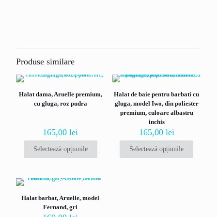
Recenzii
Marime
L
,
M
,
XL
,
XXL
Nu există recenzii până acum.
Fii primul care scrii o recenzie pentru „Halat
de baie bărbătesc din fleece Vienetta Cozy
Produse similare
Crossing, gri/bleumarin”
Adresa ta de email nu va fi publicată.
Câmpurile obligatorii sunt
Halat dama, Aruelle premium,
Halat de baie pentru barbati cu
marcate cu
*
cu gluga, roz pudra
gluga, model Iwo, din poliester
Evaluarea ta
*
premium, culoare albastru
inchis
165,00
lei
165,00
lei
Selectează opțiunile
Selectează opțiunile
Acest
Acest
produs
produs
are
are
mai
mai
multe
multe
Halat barbat, Aruelle, model
variații.
variații.
Fernand, gri
Opțiunile
Opțiunile