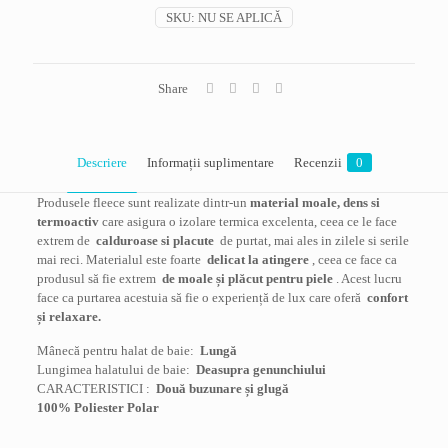
Cozy
SKU:
NU SE APLICĂ
Crossing,
gri/bleumarin
Share
Descriere
Informații suplimentare
Recenzii
0
Produsele fleece sunt realizate dintr-un
material moale, dens si
termoactiv
care asigura o izolare termica excelenta, ceea ce le face
extrem de
calduroase si placute
de purtat, mai ales in zilele si serile
mai reci. Materialul este foarte
delicat la atingere
, ceea ce face ca
produsul să fie extrem
de moale și plăcut pentru piele
. Acest lucru
face ca purtarea acestuia să fie o experiență de lux care oferă
confort
și relaxare.
Mânecă pentru halat de baie:
Lungă
Lungimea halatului de baie:
Deasupra genunchiului
CARACTERISTICI :
Două buzunare și glugă
100% Poliester Polar