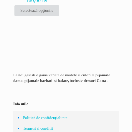
160,00
lei
pot
pot
fi
fi
Selectează opțiunile
alese
alese
Acest
Nume
*
în
în
produs
pagina
pagina
are
produsului.
produsului.
Email
*
mai
multe
variații.
Salvează-mi numele, emailul și site-ul web în acest navigator
Opțiunile
pentru data viitoare când o să comentez.
pot
fi
alese
în
pagina
La noi gasesti o gama variata de modele si culori la
pijamale
produsului.
dama
,
pijamale barbati
și
halate,
inclusiv
dresuri Gatta
.
Info utile
Politică de confidențialitate
Termeni si conditii