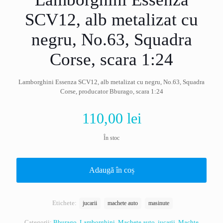
SCV12, alb metalizat cu
negru, No.63, Squadra
Corse, scara 1:24
Lamborghini Essenza SCV12, alb metalizat cu negru, No.63, Squadra
Corse, producator Bburago, scara 1:24
110,00
lei
În stoc
Adaugă în coș
Etichete:
jucarii
machete auto
masinute
Categorii:
Bburago
,
Lamborghini
,
Machete auto, jucarii
,
Machte