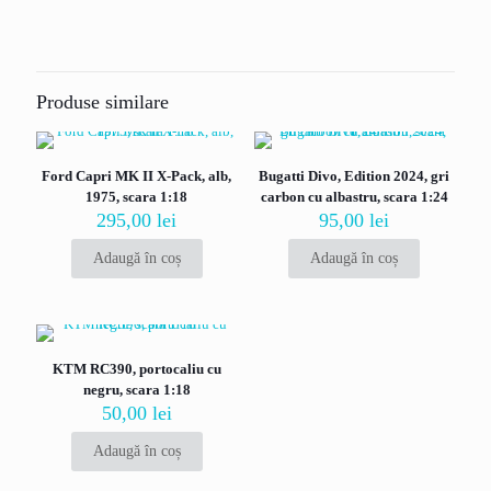
Nu există recenzii până acum.
Fii primul care scrii o recenzie pentru
„Lamborghini Essenza SCV12, alb metalizat
Produse similare
cu negru, No.63, Squadra Corse, scara 1:24”
Adresa ta de email nu va fi publicată.
Câmpurile obligatorii sunt
Ford Capri MK II X-Pack, alb,
Bugatti Divo, Edition 2024, gri
marcate cu
*
1975, scara 1:18
carbon cu albastru, scara 1:24
Evaluarea ta
*
295,00
lei
95,00
lei
Adaugă în coș
Adaugă în coș
KTM RC390, portocaliu cu
negru, scara 1:18
50,00
lei
Adaugă în coș