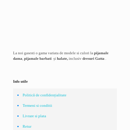
Nume
*
Email
*
Salvează-mi numele, emailul și site-ul web în acest navigator
pentru data viitoare când o să comentez.
La noi gasesti o gama variata de modele si culori la
pijamale
dama
,
pijamale barbati
și
halate,
inclusiv
dresuri Gatta
.
Info utile
Politică de confidențialitate
Termeni si conditii
Livrare si plata
Retur