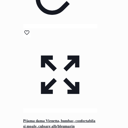
Pijama dama Vienetta, bumbac, confortabila
si moale, culoare alb/bleumarin