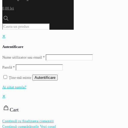
0,00 lei
✕
Autentificare
Nume utilizator sau email
*
Parolă
*
Ține-mă minte
Autentificare
Ai uitat parola?
✕
Cart
Continuă cu finalizarea comenzii
Continuă cumpărăturile
Vezi coșul