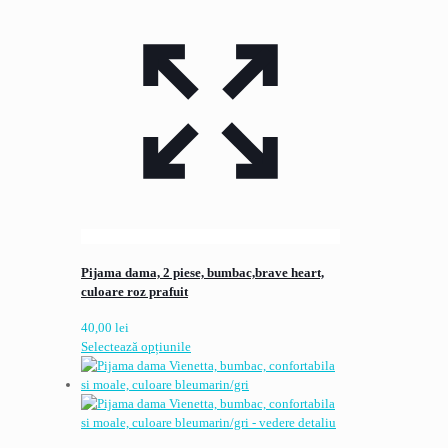
Pijama dama, 2 piese, bumbac,brave heart,
culoare roz prafuit
40,00
lei
Acest
Selectează opțiunile
produs
are
mai
multe
variații.