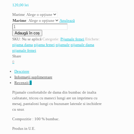
120,00
lei
Marime
Marime
Anulează
Cantitate
Pijama
Adaugă în coș
dama,
SKU:
Nu se aplică
Categorie:
Pijamale femei
Etichete:
Sensis
pijama dama
pijama femei
pijamale
pijamale dama
confort,
pijamale femei
model
Share
Nanny,
0
bumbac,
Descriere
alb
Informații suplimentare
Recenzii
0
Pijamale confortabile de dama din bumbac de inalta
calitatate, tricou cu maneci lungi are un imprimeu cu
mesaj, pantaloni lungi cu buzunare laterale si inchidere
cu snur.
Compozitie : 100 % bumbac.
Produs in U.E.