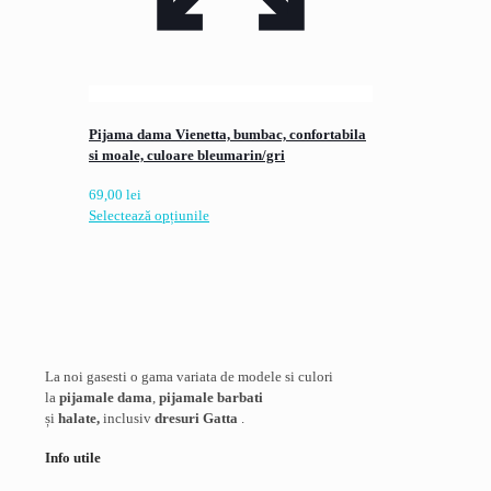
Pijama dama Vienetta, bumbac, confortabila
si moale, culoare bleumarin/gri
69,00
lei
Acest
Selectează opțiunile
produs
are
mai
multe
variații.
Opțiunile
pot
La noi gasesti o gama variata de modele si culori
fi
la
pijamale dama
,
pijamale barbati
alese
și
halate,
inclusiv
dresuri Gatta
.
în
pagina
Info utile
produsului.