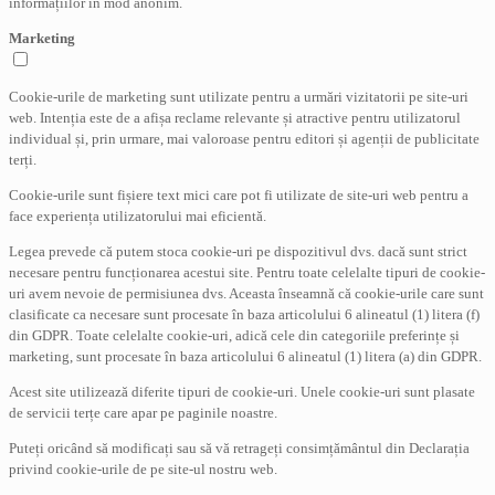
informațiilor în mod anonim.
Marketing
Cookie-urile de marketing sunt utilizate pentru a urmări vizitatorii pe site-uri
web. Intenția este de a afișa reclame relevante și atractive pentru utilizatorul
individual și, prin urmare, mai valoroase pentru editori și agenții de publicitate
terți.
Cookie-urile sunt fișiere text mici care pot fi utilizate de site-uri web pentru a
face experiența utilizatorului mai eficientă.
Legea prevede că putem stoca cookie-uri pe dispozitivul dvs. dacă sunt strict
necesare pentru funcționarea acestui site. Pentru toate celelalte tipuri de cookie-
uri avem nevoie de permisiunea dvs. Aceasta înseamnă că cookie-urile care sunt
clasificate ca necesare sunt procesate în baza articolului 6 alineatul (1) litera (f)
din GDPR. Toate celelalte cookie-uri, adică cele din categoriile preferințe și
marketing, sunt procesate în baza articolului 6 alineatul (1) litera (a) din GDPR.
Acest site utilizează diferite tipuri de cookie-uri. Unele cookie-uri sunt plasate
de servicii terțe care apar pe paginile noastre.
Puteți oricând să modificați sau să vă retrageți consimțământul din Declarația
privind cookie-urile de pe site-ul nostru web.