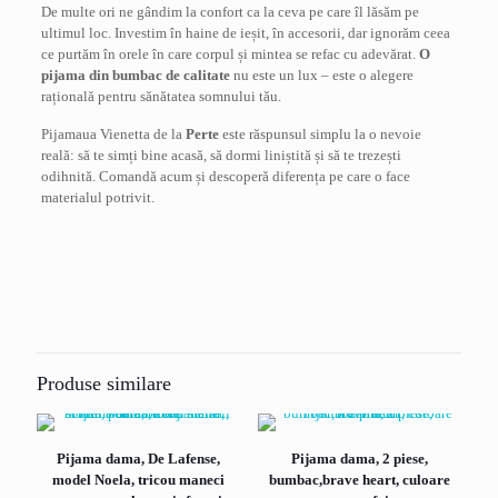
De multe ori ne gândim la confort ca la ceva pe care îl lăsăm pe
ultimul loc. Investim în haine de ieșit, în accesorii, dar ignorăm ceea
ce purtăm în orele în care corpul și mintea se refac cu adevărat.
O
pijama din bumbac de calitate
nu este un lux – este o alegere
rațională pentru sănătatea somnului tău.
Pijamaua Vienetta de la
Perte
este răspunsul simplu la o nevoie
reală: să te simți bine acasă, să dormi liniștită și să te trezești
odihnită. Comandă acum și descoperă diferența pe care o face
materialul potrivit.
Recenzii
Marime
L
,
M
,
S
,
XL
Nu există recenzii până acum.
Fii primul care scrii o recenzie pentru
„Pijama dama Vienetta, bumbac, confortabile
Produse similare
si moi, culoare bej/maro”
Adresa ta de email nu va fi publicată.
Câmpurile obligatorii sunt
Pijama dama, De Lafense,
Pijama dama, 2 piese,
marcate cu
*
model Noela, tricou maneci
bumbac,brave heart, culoare