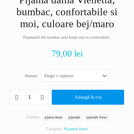
bumbac, confortabile si
moi, culoare bej/maro
Pijamalele din bumbac sunt foarte moi si confortabile .
79,00
lei
Marime
Cantitate
Adaugă în coș
Pijama
dama
Vienetta,
bumbac,
Etichete:
pijama dama
pijamale
pijamale femei
confortabile
si
Categorie:
Pijamale femei
moi,