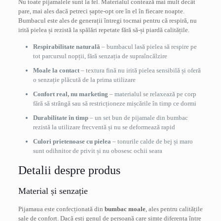
Nu toate pijamalele sunt la fel. Materialul contează mai mult decât
pare, mai ales dacă petreci șapte-opt ore în el în fiecare noapte.
Bumbacul este ales de generații întregi tocmai pentru că respiră, nu
irită pielea și rezistă la spălări repetate fără să-și piardă calitățile.
Respirabilitate naturală
– bumbacul lasă pielea să respire pe
tot parcursul nopții, fără senzația de supraîncălzire
Moale la contact
– textura fină nu irită pielea sensibilă și oferă
o senzație plăcută de la prima utilizare
Confort real, nu marketing
– materialul se relaxează pe corp
fără să strângă sau să restricționeze mișcările în timp ce dormi
Durabilitate în timp
– un set bun de pijamale din bumbac
rezistă la utilizare frecventă și nu se deformează rapid
Culori prietenoase cu pielea
– tonurile calde de bej și maro
sunt odihnitor de privit și nu obosesc ochii seara
Detalii despre produs
Material și senzație
Pijamaua este confecționată din
bumbac moale
, ales pentru calitățile
sale de confort. Dacă ești genul de persoană care simte diferența între