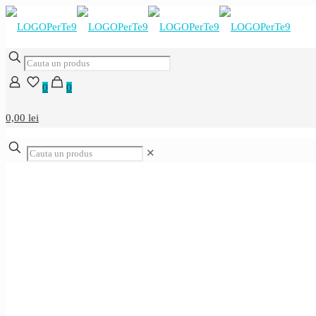
0
0
0,00 lei
✕