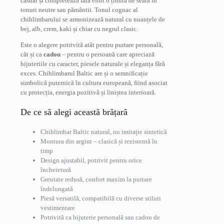
casual și completează fără efort o ținută de seară în
tonuri neutre sau pământii. Tonul cognac al
chihlimbarului se armonizează natural cu nuanțele de
bej, alb, crem, kaki și chiar cu negrul clasic.
Este o alegere potrivită atât pentru purtare personală,
cât și ca
cadou
– pentru o persoană care apreciază
bijuteriile cu caracter, piesele naturale și eleganța fără
exces. Chihlimbarul Baltic are și o semnificație
simbolică puternică în cultura europeană, fiind asociat
cu protecția, energia pozitivă și liniștea interioară.
De ce să alegi această brățară
Chihlimbar Baltic natural, nu imitație sintetică
Montura din argint – clasică și rezistentă în
timp
Design ajustabil, potrivit pentru orice
încheietură
Greutate redusă, confort maxim la purtare
îndelungată
Piesă versatilă, compatibilă cu diverse stiluri
vestimentare
Potrivită ca bijuterie personală sau cadou de