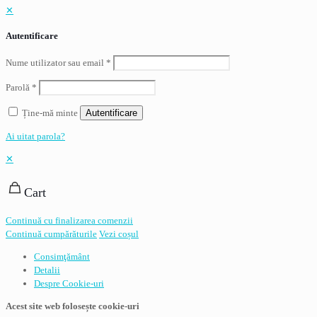
✕
Autentificare
Nume utilizator sau email
*
Parolă
*
Ține-mă minte
Autentificare
Ai uitat parola?
✕
Cart
Continuă cu finalizarea comenzii
Continuă cumpărăturile
Vezi coșul
Consimţământ
Detalii
Despre
Cookie-uri
Acest site web folosește cookie-uri