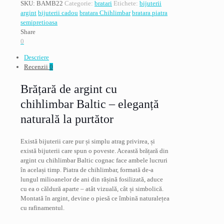
Bratara
SKU:
BAMB22
Categorie:
bratari
Etichete:
bijuterii
argint
argint
bijuterii cadou
bratara Chihlimbar
bratara piatra
cu
semipretioasa
chihlimbar,
Share
lungime
0
22
Descriere
cm,
Recenzii
0
ajustabila
Brățară de argint cu
chihlimbar Baltic – eleganță
naturală la purtător
Există bijuterii care pur și simplu atrag privirea, și
există bijuterii care spun o poveste. Această brățară din
argint cu chihlimbar Baltic cognac face ambele lucruri
în același timp. Piatra de chihlimbar, formată de-a
lungul milioanelor de ani din rășină fosilizată, aduce
cu ea o căldură aparte – atât vizuală, cât și simbolică.
Montată în argint, devine o piesă ce îmbină naturalețea
cu rafinamentul.