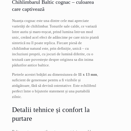
Chihlimbarul Baltic cognac – culoarea
care captivează
Nuanța cognac este una dintre cele mai apreciate
varietăți de chihlimbar. Tonurile sale calde, ce variază
între auriu și maro-roșcat, prind lumina într-un mod
unic, creând acel efect de adâncime pe care nicio piatră
sintetică nu îl poate replica. Fiecare piesă de
chihlimbar natural este, prin definiție, unică – cu
incluziuni proprii, cu jocuri de lumină diferite, cu o
textură care povestește despre originea sa din inima
pădurilor antice baltice.
Pietrele acestei brățări au dimensiunea de
11 x 13 mm
,
suficient de generoase pentru a fi vizibile și
atrăgătoare, fără să devină ostentative. Este echilibrul
perfect între o bijuterie statement și una purtabilă
zilnic.
Detalii tehnice și confort la
purtare