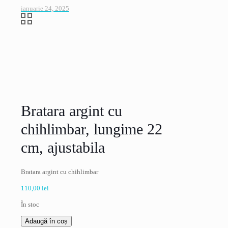
ianuarie 24, 2025
Bratara argint cu
chihlimbar, lungime 22
cm, ajustabila
Bratara argint cu chihlimbar
110,00
lei
În stoc
Cantitate
Adaugă în coș