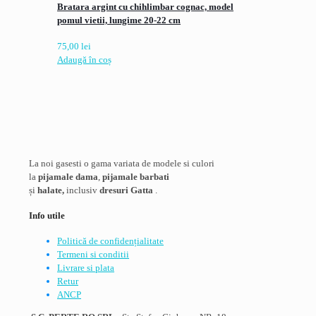
Bratara argint cu chihlimbar cognac, model
pomul vietii, lungime 20-22 cm
75,00
lei
Adaugă în coș
La noi gasesti o gama variata de modele si culori
la
pijamale dama
,
pijamale barbati
și
halate,
inclusiv
dresuri Gatta
.
Info utile
Politică de confidențialitate
Termeni si conditii
Livrare si plata
Retur
ANCP