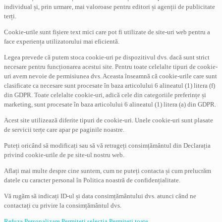
individual și, prin urmare, mai valoroase pentru editori și agenții de publicitate
terți.
Cookie-urile sunt fișiere text mici care pot fi utilizate de site-uri web pentru a
face experiența utilizatorului mai eficientă.
Legea prevede că putem stoca cookie-uri pe dispozitivul dvs. dacă sunt strict
necesare pentru funcționarea acestui site. Pentru toate celelalte tipuri de cookie-
uri avem nevoie de permisiunea dvs. Aceasta înseamnă că cookie-urile care sunt
clasificate ca necesare sunt procesate în baza articolului 6 alineatul (1) litera (f)
din GDPR. Toate celelalte cookie-uri, adică cele din categoriile preferințe și
marketing, sunt procesate în baza articolului 6 alineatul (1) litera (a) din GDPR.
Acest site utilizează diferite tipuri de cookie-uri. Unele cookie-uri sunt plasate
de servicii terțe care apar pe paginile noastre.
Puteți oricând să modificați sau să vă retrageți consimțământul din Declarația
privind cookie-urile de pe site-ul nostru web.
Aflați mai multe despre cine suntem, cum ne puteți contacta și cum prelucrăm
datele cu caracter personal în Politica noastră de confidențialitate.
Vă rugăm să indicați ID-ul și data consimțământului dvs. atunci când ne
contactați cu privire la consimțământul dvs.
Refuza
Personalizare
Permiteți selecția
Permiteți toate