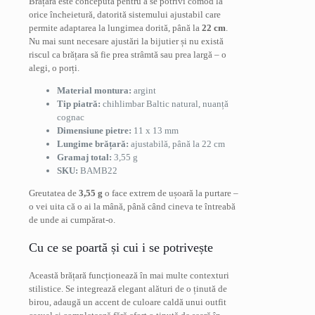
Brățara este concepută pentru a se potrivi comod la
orice încheietură, datorită sistemului ajustabil care
permite adaptarea la lungimea dorită, până la
22 cm
.
Nu mai sunt necesare ajustări la bijutier și nu există
riscul ca brățara să fie prea strâmtă sau prea largă – o
alegi, o porți.
Material montura:
argint
Tip piatră:
chihlimbar Baltic natural, nuanță
cognac
Dimensiune pietre:
11 x 13 mm
Lungime brățară:
ajustabilă, până la 22 cm
Gramaj total:
3,55 g
SKU:
BAMB22
Greutatea de
3,55 g
o face extrem de ușoară la purtare –
o vei uita că o ai la mână, până când cineva te întreabă
de unde ai cumpărat-o.
Cu ce se poartă și cui i se potrivește
Această brățară funcționează în mai multe contexturi
stilistice. Se integrează elegant alături de o ținută de
birou, adaugă un accent de culoare caldă unui outfit