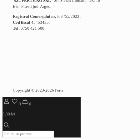
S.C. PERTE.RO SRL
- Str. Stefan Ciobanu, NR. 18
Bis, Pitesti jud. Argeș,
Registrul Comerţului nr.
J03 /55/2022 ,
Cod fiscal
45453435,
Tel:
0750 421 500
Copyright © 2023-2026 Perte.
0
0
0,00 lei