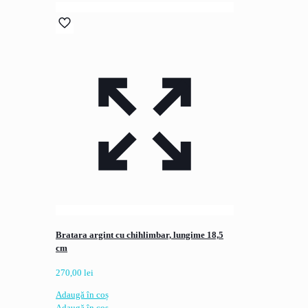
Bratara argint cu chihlimbar, lungime 18,5
cm
270,00
lei
Adaugă în coș
Adaugă în coș