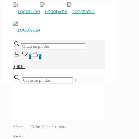
0
0
0,00 lei
✕
Sortat
Afișez 1 - 28 din 29 de rezultate
după
Arată:
cele