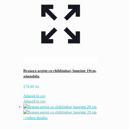
Bratara argint cu chihlimbar, lungime 19cm,
ajustabila
270,00
lei
Adaugă în coș
Adaugă în coș