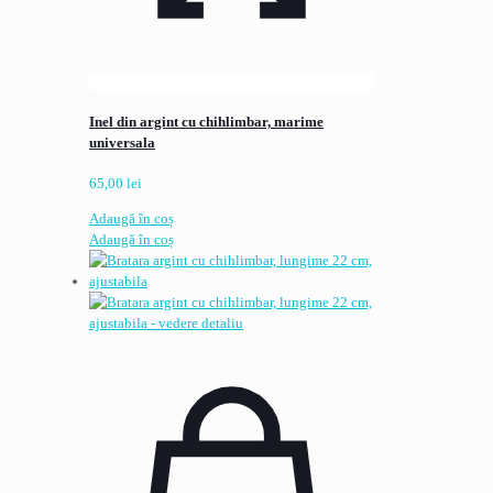
Inel din argint cu chihlimbar, marime
universala
65,00
lei
Adaugă în coș
Adaugă în coș