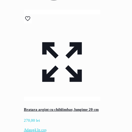
Bratara argint cu chihlimbar, lungime 20 cm
270,00
lei
Adaugă în coș