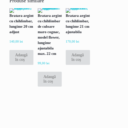
Produse similare
Fii primul care scrii o recenzie pentru
„Bratara argint cu chihlimbar culoare
Bratara argint
Bratara argint
Bratara argint
cognac, marime 18 cm”
cu chihlimbar,
cu chihlimbar
cu chihlimbar,
Adresa ta de email nu va fi publicată.
Câmpurile obligatorii sunt
lungime 20 cm
de culoare
lungime 21 cm
marcate cu
*
adjust
maro cognac,
ajustabila
model flower,
Evaluarea ta
*
140,00
lei
170,00
lei
lungime
ajustabila
max. 22 cm
Adaugă
Adaugă
în coș
în coș
Recenzia ta
*
99,00
lei
Adaugă
în coș
Nume
*
Email
*