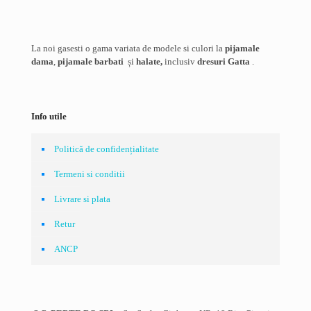
Salvează-mi numele, emailul și site-ul web în acest navigator
pentru data viitoare când o să comentez.
La noi gasesti o gama variata de modele si culori la
pijamale
dama
,
pijamale barbati
și
halate,
inclusiv
dresuri Gatta
.
Info utile
Politică de confidențialitate
Termeni si conditii
Livrare si plata
Retur
ANCP