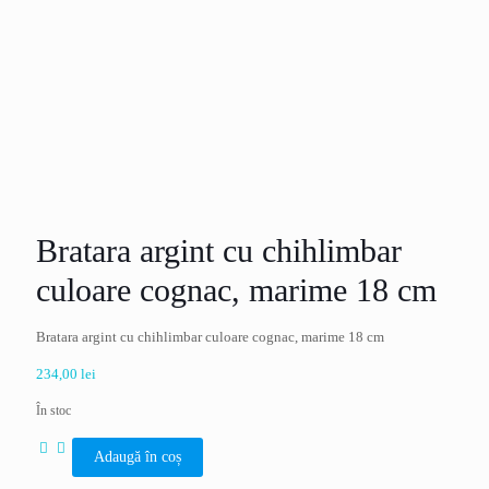
Bratara argint cu chihlimbar
culoare cognac, marime 18 cm
Bratara argint cu chihlimbar culoare cognac, marime 18 cm
234,00
lei
În stoc
Adaugă în coș
Cantitate
Bratara