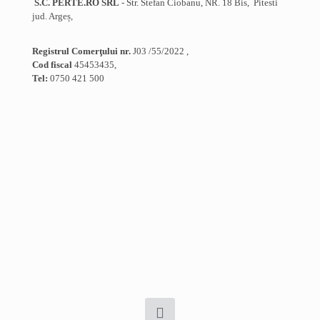
S.C. PERTE.RO SRL
- Str. Stefan Ciobanu, NR. 18 Bis, Pitesti
jud. Argeș,
Registrul Comerţului nr.
J03 /55/2022 ,
Cod fiscal
45453435,
Tel:
0750 421 500