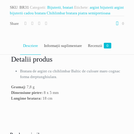
argint
SKU:
BR31
Categorii:
Bijuterii
,
bratari
Etichete:
argint
bijuterii argint
cu
bijuterii cadou
bratara Chihlimbar
bratara piatra semipretioasa
chihlimbar
culoare
Share
0
cognac,
marime
18
cm
Descriere
Informații suplimentare
Recenzii
0
Detalii produs
Bratara de argint cu chihlimbar Baltic de culoare maro cognac
forma dreptunghiulara.
Gramaj:
7,8 g
Dimensiune pietre:
8 x 5 mm
Lungime bratara:
18 cm
Greutate
Recenzii
7,8 kg
Nu există recenzii până acum.