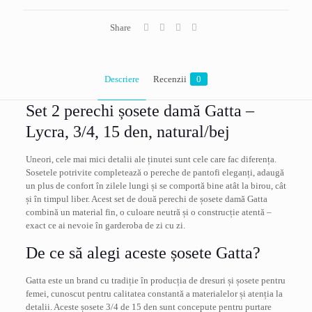
natural/bej,
one
size
Share
Descriere
Recenzii
0
Set 2 perechi șosete damă Gatta –
Lycra, 3/4, 15 den, natural/bej
Uneori, cele mai mici detalii ale ținutei sunt cele care fac diferența.
Sosetele potrivite completează o pereche de pantofi eleganți, adaugă
un plus de confort în zilele lungi și se comportă bine atât la birou, cât
și în timpul liber. Acest set de două perechi de șosete damă Gatta
combină un material fin, o culoare neutră și o construcție atentă –
exact ce ai nevoie în garderoba de zi cu zi.
De ce să alegi aceste șosete Gatta?
Gatta este un brand cu tradiție în producția de dresuri și șosete pentru
femei, cunoscut pentru calitatea constantă a materialelor și atenția la
detalii. Aceste șosete 3/4 de 15 den sunt concepute pentru purtare