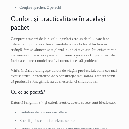
Conținut pachet:
2 perechi
Confort și practicalitate în același
pachet
Compresia ușoară de la nivelul gambei este un detaliu care face
diferența în purtarea zilnică: șosetele rămân la locul lor fără să
strângă, fără să alunece spre gleznă după câteva ore. Nu există nimic
mai enervant decât să ajustezi continuu o șosetă în timpul unei zile
încărcate – acest model rezolvă tocmai această problemă.
Vârful
întărit
prelungește durata de viață a produsului, zona cea mai
expusă uzurii beneficiind de o construcție mai solidă. Este un semn
că produsul a fost gândit nu doar estetic, ci și funcțional.
Cu ce se poartă?
Datorită lungimii 3/4 și culorii neutre, aceste șosete sunt ideale sub:
Pantaloni de costum sau office crop
Rochii și fuste midi cu cizme scurte
Pantofi decupați sau balerini, când vrei discreție maximă