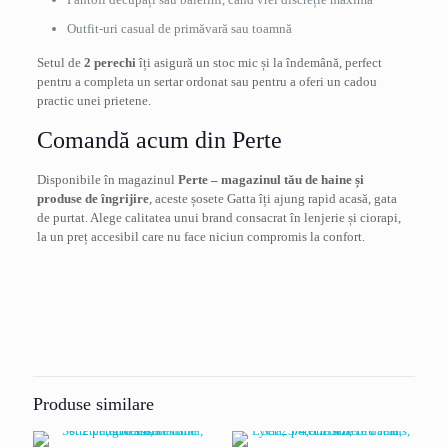
Outfit-uri casual de primăvară sau toamnă
Setul de
2 perechi
îți asigură un stoc mic și la îndemână, perfect
pentru a completa un sertar ordonat sau pentru a oferi un cadou
practic unei prietene.
Comandă acum din Perte
Disponibile în magazinul
Perte – magazinul tău de haine și
produse de îngrijire
, aceste șosete Gatta îți ajung rapid acasă, gata
de purtat. Alege calitatea unui brand consacrat în lenjerie și ciorapi,
la un preț accesibil care nu face niciun compromis la confort.
Recenzii
Nu există recenzii până acum.
Fii primul care scrii o recenzie pentru „Set 2
perechi sosete dama, Lycra, 3/4, 15 den,
Produse similare
natural/bej, one size”