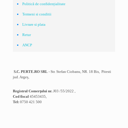
Politică de confidențialitate
Termeni si conditii
Livrare si plata
Retur
ANCP
S.C. PERTE.RO SRL
- Str. Stefan Ciobanu, NR. 18 Bis, Pitesti
jud. Argeș,
Registrul Comerţului nr.
J03 /55/2022 ,
Cod fiscal
45453435,
Tel:
0750 421 500