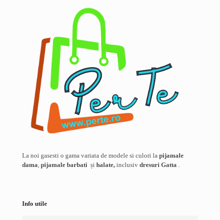
fi
alese
în
pagina
produsului.
La noi gasesti o gama variata de modele si culori la
pijamale
dama
,
pijamale barbati
și
halate,
inclusiv
dresuri Gatta
.
Info utile