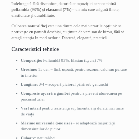
îndelungată fără disconfort, datorită compoziției care combină
poliamida (93%) și elastanul (7%)
– un mix care asigură finețe,
elasticitate și durabilitate.
Culoarea
natural/bej
este una dintre cele mai versatile opțiuni: se
potrivește cu pantofi deschiși, cu ținute de vară sau de birou, fără să
atragă atenția în mod nedorit. Discretă, elegantă, practică.
Caracteristici tehnice
Compoziție:
Poliamidă 93%, Elastan (Lycra) 7%
Grosime:
15 den – fină, ușoară, pentru sezonul cald sau purtare
în interior
Lungime:
3/4 – acoperă piciorul până sub genunchi
Compresie ușoară a gambei
pentru a preveni alunecarea pe
parcursul zilei
Vârf întărit
pentru rezistență suplimentară și durată mai mare
de viață
Mărime universală (one size)
– se adaptează majorității
dimensiunilor de picior
Culoare:
natural/bej