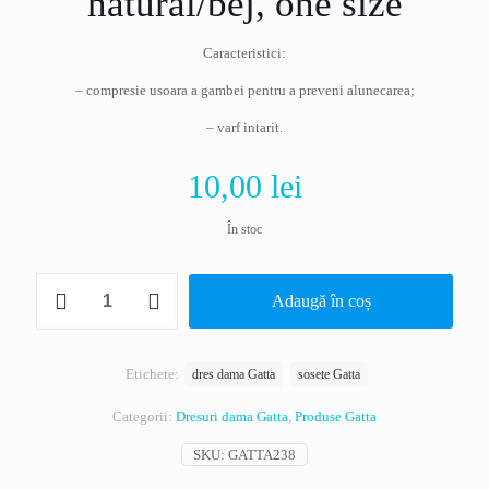
natural/bej, one size
Caracteristici:
– compresie usoara a gambei pentru a preveni alunecarea;
– varf intarit.
10,00
lei
În stoc
Cantitate
Adaugă în coș
Set
2
perechi
sosete
Etichete:
dres dama Gatta
sosete Gatta
dama,
Lycra,
Categorii:
Dresuri dama Gatta
,
Produse Gatta
3/4,
15
SKU:
GATTA238
den,