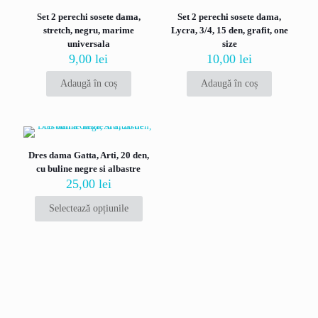
Adresa ta de email nu va fi publicată.
Câmpurile obligatorii sunt
Set 2 perechi sosete dama,
Set 2 perechi sosete dama,
marcate cu
*
stretch, negru, marime
Lycra, 3/4, 15 den, grafit, one
Evaluarea ta
*
universala
size
9,00
lei
10,00
lei
Adaugă în coș
Adaugă în coș
Dres dama Gatta, Arti, 20 den,
cu buline negre si albastre
25,00
lei
Selectează opțiunile
Acest
produs
Nume
*
are
mai
Email
*
multe
variații.
Opțiunile
Salvează-mi numele, emailul și site-ul web în acest navigator
pot
pentru data viitoare când o să comentez.