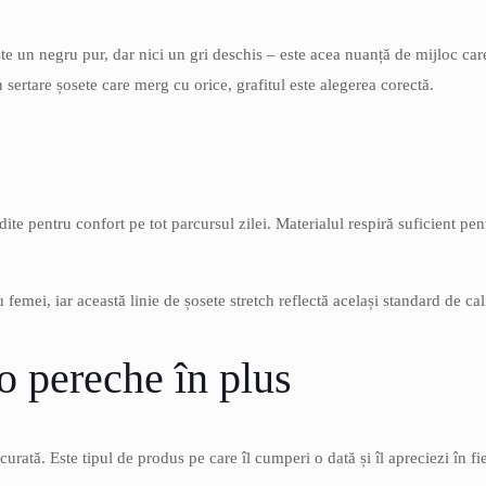
ste un negru pur, dar nici un gri deschis – este acea nuanță de mijloc car
sertare șosete care merg cu orice, grafitul este alegerea corectă.
dite pentru confort pe tot parcursul zilei. Materialul respiră suficient pe
 femei, iar această linie de șosete stretch reflectă același standard de ca
o pereche în plus
ată. Este tipul de produs pe care îl cumperi o dată și îl apreciezi în fi