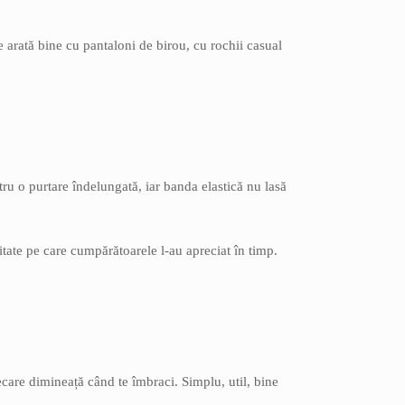
e arată bine cu pantaloni de birou, cu rochii casual
ntru o purtare îndelungată, iar banda elastică nu lasă
litate pe care cumpărătoarele l-au apreciat în timp.
ecare dimineață când te îmbraci. Simplu, util, bine