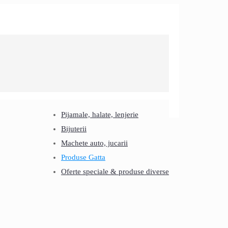
Pijamale, halate, lenjerie
Bijuterii
Machete auto, jucarii
Produse Gatta
Oferte speciale & produse diverse