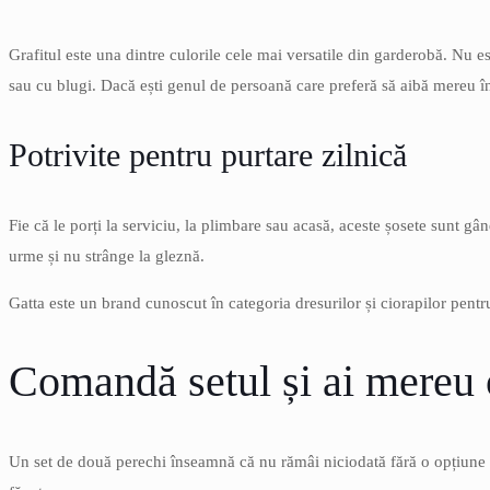
Grafitul este una dintre culorile cele mai versatile din garderobă. Nu e
sau cu blugi. Dacă ești genul de persoană care preferă să aibă mereu în 
Potrivite pentru purtare zilnică
Fie că le porți la serviciu, la plimbare sau acasă, aceste șosete sunt gân
urme și nu strânge la gleznă.
Gatta este un brand cunoscut în categoria dresurilor și ciorapilor pentru
Comandă setul și ai mereu 
Un set de două perechi înseamnă că nu rămâi niciodată fără o opțiune cur