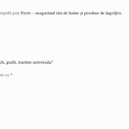
 rapidă prin
Perte – magazinul tău de haine și produse de îngrijire
.
tch, grafit, marime universala”
ate cu
*