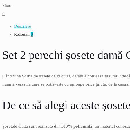
perechi
Share
sosete
0
dama,
Descriere
stretch,
Recenzii
0
grafit,
marime
Set 2 perechi șosete damă G
universala
Când vine vorba de șosete de zi cu zi, detaliile contează mai mult dec
nuanță versatilă care se potrivește cu aproape orice ținută, de la casual
De ce să alegi aceste șoset
Șosetele Gatta sunt realizate din
100% poliamidă
, un material cunoscu