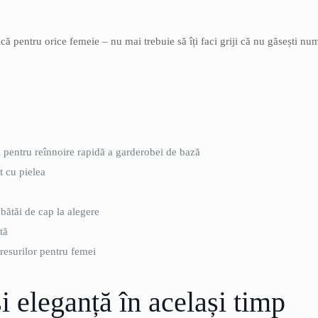
ică pentru orice femeie – nu mai trebuie să îți faci griji că nu găsești nu
l pentru reînnoire rapidă a garderobei de bază
t cu pielea
 bătăi de cap la alegere
tă
dresurilor pentru femei
și eleganță în același timp