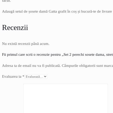
făcut.
Adaugă setul de șosete damă Gatta grafit în coș și bucură-te de livrare
Recenzii
Nu există recenzii până acum.
Fii primul care scrii o recenzie pentru „Set 2 perechi sosete dama, stre
Adresa ta de email nu va fi publicată.
Câmpurile obligatorii sunt marc
Evaluarea ta
*