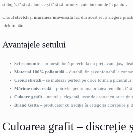
strângă, fără să alunece și fără să formeze cute incomode în pantof.
Croiul
stretch
și
mărimea universală
fac din acest set o alegere pract
piciorul tău.
Avantajele setului
Set economic
– primești două perechi la un preț avantajos, idea
Material 100% poliamidă
– durabil, fin și confortabil la contac
Croiul stretch
– se mulează perfect pe orice formă a piciorului
Mărime universală
– potrivite pentru majoritatea femeilor, fără
Culoare grafit
– neutră și elegantă, ușor de asortat cu orice ținu
Brand Gatta
– producător cu tradiție în categoria ciorapilor și 
Culoarea grafit – discreție 