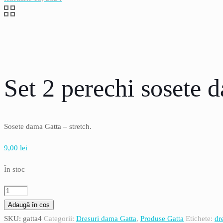
Set 2 perechi sosete d
Sosete dama Gatta – stretch.
9,00
lei
În stoc
Cantitate
Set
Adaugă în coș
2
SKU:
gatta4
Categorii:
Dresuri dama Gatta
,
Produse Gatta
Etichete:
dr