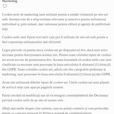
Marketing
Cookie-urile de marketing sunt utilizate pentru a urmări vizitatorii pe site-uri
web. Intenția este de a afișa reclame relevante și atractive pentru utilizatorul
individual și, prin urmare, mai valoroase pentru editori și agenții de publicitate
terți.
Cookie-urile sunt fișiere text mici care pot fi utilizate de site-uri web pentru a
face experiența utilizatorului mai eficientă.
Legea prevede că putem stoca cookie-uri pe dispozitivul dvs. dacă sunt strict
necesare pentru funcționarea acestui site. Pentru toate celelalte tipuri de cookie-
uri avem nevoie de permisiunea dvs. Aceasta înseamnă că cookie-urile care sunt
clasificate ca necesare sunt procesate în baza articolului 6 alineatul (1) litera (f)
din GDPR. Toate celelalte cookie-uri, adică cele din categoriile preferințe și
marketing, sunt procesate în baza articolului 6 alineatul (1) litera (a) din GDPR.
Acest site utilizează diferite tipuri de cookie-uri. Unele cookie-uri sunt plasate
de servicii terțe care apar pe paginile noastre.
Puteți oricând să modificați sau să vă retrageți consimțământul din Declarația
privind cookie-urile de pe site-ul nostru web.
Aflați mai multe despre cine suntem, cum ne puteți contacta și cum prelucrăm
datele cu caracter personal în Politica noastră de confidențialitate.