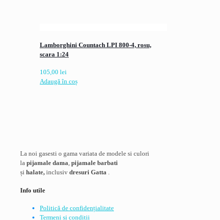
Lamborghini Countach LPI 800-4, rosu,
scara 1:24
105,00
lei
Adaugă în coș
La noi gasesti o gama variata de modele si culori
la
pijamale dama
,
pijamale barbati
și
halate,
inclusiv
dresuri Gatta
.
Info utile
Politică de confidențialitate
Termeni si conditii