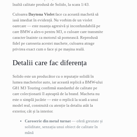
înaltă calitate produsă de Solido, la scara 1/43.
Culoarea
Daytona Violet
face ca această machetă să
iasă imediat în evidență. Nu vorbim de un violet
oarecare — este nuanța agresivă și inconfundabilă pe
care BMW a ales-o pentru M3, o culoare care transmite
caracter înainte ca motorul să pornească. Reprodusă
fidel pe caroseria acestei machete, culoarea atrage
privirea exact cum o face și pe mașina reală.
Detalii care fac diferența
Solido este un producător cu o reputație solidă în
lumea machetelor auto, iar această replică a BMW-ului
G81 M3 Touring confirmă standardul de calitate pe
care colecționarii îl așteaptă de la brand. Macheta nu
este o simplă jucărie — este o replică la scară a unui
model real, construită cu atenție la detaliu atât la
exterior, cât și la interior.
Caroserie din metal turnat
— oferă greutate și
soliditate, senzația unui obiect de calitate în
mână