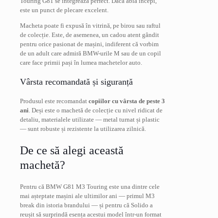
Touring G81 se integrează perfect. Dacă abia începi,
este un punct de plecare excelent.
Macheta poate fi expusă în vitrină, pe birou sau raftul
de colecție. Este, de asemenea, un cadou atent gândit
pentru orice pasionat de mașini, indiferent că vorbim
de un adult care admiră BMW-urile M sau de un copil
care face primii pași în lumea machetelor auto.
Vârsta recomandată și siguranță
Produsul este recomandat
copiilor cu vârsta de peste 3
ani
. Deși este o machetă de colecție cu nivel ridicat de
detaliu, materialele utilizate — metal turnat și plastic
— sunt robuste și rezistente la utilizarea zilnică.
De ce să alegi această
machetă?
Pentru că BMW G81 M3 Touring este una dintre cele
mai așteptate mașini ale ultimilor ani — primul M3
break din istoria brandului — și pentru că Solido a
reușit să surprindă esența acestui model într-un format