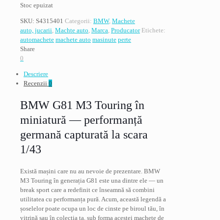
Stoc epuizat
SKU:
S4315401
Categorii:
BMW
,
Machete
auto, jucarii
,
Machte auto
,
Marca
,
Producator
Etichete:
automachete
machete auto
masinute
perte
Share
0
Descriere
Recenzii
0
BMW G81 M3 Touring în
miniatură — performanță
germană capturată la scara
1/43
Există mașini care nu au nevoie de prezentare. BMW
M3 Touring în generația G81 este una dintre ele — un
break sport care a redefinit ce înseamnă să combini
utilitatea cu performanța pură. Acum, această legendă a
șoselelor poate ocupa un loc de cinste pe biroul tău, în
vitrină sau în colecția ta, sub forma acestei machete de