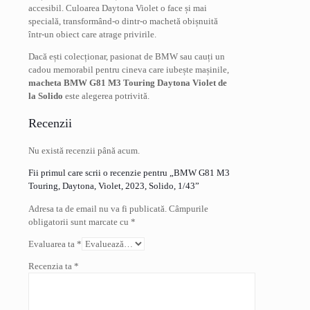
accesibil. Culoarea Daytona Violet o face și mai
specială, transformând-o dintr-o machetă obișnuită
într-un obiect care atrage privirile.
Dacă ești colecționar, pasionat de BMW sau cauți un
cadou memorabil pentru cineva care iubește mașinile,
macheta BMW G81 M3 Touring Daytona Violet de
la Solido
este alegerea potrivită.
Recenzii
Nu există recenzii până acum.
Fii primul care scrii o recenzie pentru „BMW G81 M3
Touring, Daytona, Violet, 2023, Solido, 1/43”
Adresa ta de email nu va fi publicată.
Câmpurile
obligatorii sunt marcate cu
*
Evaluarea ta
*
Recenzia ta
*