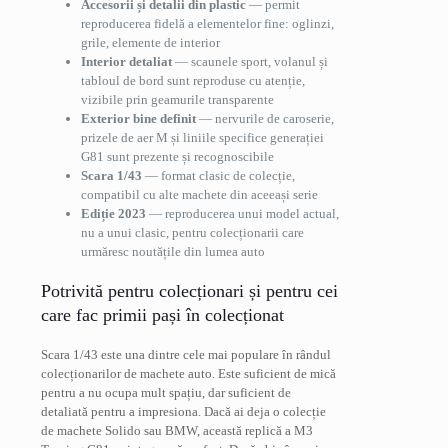
Accesorii și detalii din plastic
— permit
reproducerea fidelă a elementelor fine: oglinzi,
grile, elemente de interior
Interior detaliat
— scaunele sport, volanul și
tabloul de bord sunt reproduse cu atenție,
vizibile prin geamurile transparente
Exterior bine definit
— nervurile de caroserie,
prizele de aer M și liniile specifice generației
G81 sunt prezente și recognoscibile
Scara 1/43
— format clasic de colecție,
compatibil cu alte machete din aceeași serie
Ediție 2023
— reproducerea unui model actual,
nu a unui clasic, pentru colecționarii care
urmăresc noutățile din lumea auto
Potrivită pentru colecționari și pentru cei
care fac primii pași în colecționat
Scara 1/43 este una dintre cele mai populare în rândul
colecționarilor de machete auto. Este suficient de mică
pentru a nu ocupa mult spațiu, dar suficient de
detaliată pentru a impresiona. Dacă ai deja o colecție
de machete Solido sau BMW, această replică a M3