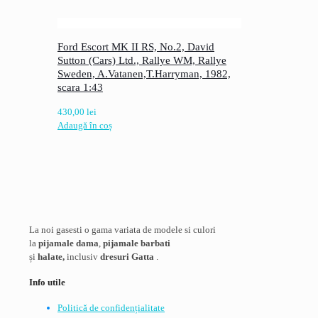
Ford Escort MK II RS, No.2, David
Sutton (Cars) Ltd., Rallye WM, Rallye
Sweden, A.Vatanen,T.Harryman, 1982,
scara 1:43
430,00
lei
Adaugă în coș
La noi gasesti o gama variata de modele si culori
la
pijamale dama
,
pijamale barbati
și
halate,
inclusiv
dresuri Gatta
.
Info utile
Politică de confidențialitate