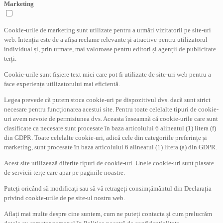
Marketing
Cookie-urile de marketing sunt utilizate pentru a urmări vizitatorii pe site-uri
web. Intenția este de a afișa reclame relevante și atractive pentru utilizatorul
individual și, prin urmare, mai valoroase pentru editori și agenții de publicitate
terți.
Cookie-urile sunt fișiere text mici care pot fi utilizate de site-uri web pentru a
face experiența utilizatorului mai eficientă.
Legea prevede că putem stoca cookie-uri pe dispozitivul dvs. dacă sunt strict
necesare pentru funcționarea acestui site. Pentru toate celelalte tipuri de cookie-
uri avem nevoie de permisiunea dvs. Aceasta înseamnă că cookie-urile care sunt
clasificate ca necesare sunt procesate în baza articolului 6 alineatul (1) litera (f)
din GDPR. Toate celelalte cookie-uri, adică cele din categoriile preferințe și
marketing, sunt procesate în baza articolului 6 alineatul (1) litera (a) din GDPR.
Acest site utilizează diferite tipuri de cookie-uri. Unele cookie-uri sunt plasate
de servicii terțe care apar pe paginile noastre.
Puteți oricând să modificați sau să vă retrageți consimțământul din Declarația
privind cookie-urile de pe site-ul nostru web.
Aflați mai multe despre cine suntem, cum ne puteți contacta și cum prelucrăm