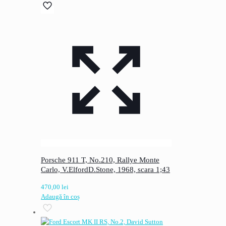
Porsche 911 T, No.210, Rallye Monte
Carlo, V.ElfordD.Stone, 1968, scara 1;43
470,00
lei
Adaugă în coș