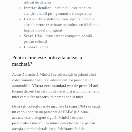
ridicat de detaliu
Interior detaliat
– habitaclul este redat cu
atenție, vizibil prin geamurile transparente
Exterior bine definit
– linii, oglinzi, jante și
alte elemente exterioare reproduse cu fidelitate
față de modelul original
Scară 1/64
– dimensiune compactă, ideală
pentru colecții
Culoare:
grafit
Pentru cine este potrivită această
machetă?
Această machetă MiniGT se adresează în primul rând
colecționarilor adulți și adolescenților pasionați de
automobile.
Vârsta recomandată este de peste 14 ani
,
tocmai datorită nivelului de detaliu și a componentelor
mici care o fac nepotrivită pentru copiii mici.
Dacă ești colecționar de machete la scara 1/64 sau cauți
un cadou pentru un pasionat de BMW și Alpina,
aceasta este o alegere sigură. MiniGT este un
producător cunoscut în lumea colecționarilor pentru
atenția acordată detaliilor și fidelitatea față de