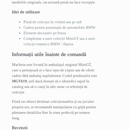
modelele originale, iar această piesă nu face excepție.
Idei de utilizare
Piesă de colecție în vitrină sau pe raft
Cadou pentru pasionații de automobile BMW
Element decorativ pe birou
Completare a unei colecții MiniGT sau a unei
colecții tematice BMW / Alpina
Informații utile înainte de comandă
Macheta este livrată în ambalajul original MiniGT,
care o protejează și o face ușor de expus sau de oferit
cadou fără ambalaj suplimentar. Codul produsului este
MGT619
, util dacă dorești să o identifici rapid în
catalog sau să o cauți în alte surse ca referință de
colecție.
Fiind un obiect destinat colecționarilor și nu jocului
propriu-zis, se recomandă manipularea cu grijă pentru
păstrarea detaliilor fine în stare perfectă pe termen
lung.
Recenzii