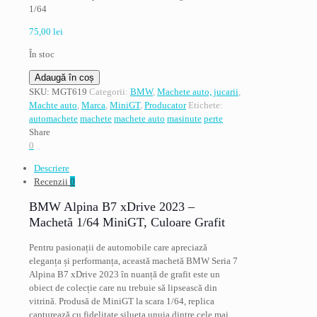
1/64
75,00
lei
În stoc
Cantitate
Adaugă în coș
BMW
SKU:
MGT619
Categorii:
BMW
,
Machete auto, jucarii
,
seria
Machte auto
,
Marca
,
MiniGT
,
Producator
Etichete:
7,
automachete
machete
machete auto
masinute
perte
Alpina
Share
B7,
0
xDrive
Descriere
2023,
Recenzii
0
grafit,
MiniGT
BMW Alpina B7 xDrive 2023 –
1/64
Machetă 1/64 MiniGT, Culoare Grafit
Pentru pasionații de automobile care apreciază
eleganța și performanța, această machetă BMW Seria 7
Alpina B7 xDrive 2023 în nuanță de grafit este un
obiect de colecție care nu trebuie să lipsească din
vitrină. Produsă de MiniGT la scara 1/64, replica
capturează cu fidelitate silueta unuia dintre cele mai