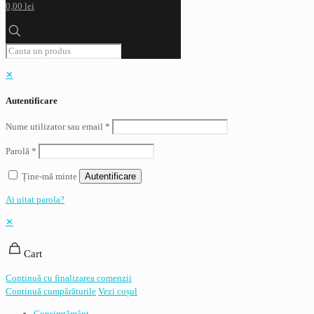
0,00 lei
✕
Autentificare
Nume utilizator sau email
*
Parolă
*
Ține-mă minte
Autentificare
Ai uitat parola?
✕
Cart
Continuă cu finalizarea comenzii
Continuă cumpărăturile
Vezi coșul
Consimţământ