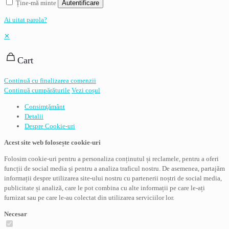
Ține-mă minte
Autentificare
Ai uitat parola?
✕
Cart
Continuă cu finalizarea comenzii
Continuă cumpărăturile
Vezi coșul
Consimţământ
Detalii
Despre
Cookie-uri
Acest site web folosește cookie-uri
Folosim cookie-uri pentru a personaliza conținutul și reclamele, pentru a oferi
funcții de social media și pentru a analiza traficul nostru. De asemenea, partajăm
informații despre utilizarea site-ului nostru cu partenerii noștri de social media,
publicitate și analiză, care le pot combina cu alte informații pe care le-ați
furnizat sau pe care le-au colectat din utilizarea serviciilor lor.
Necesar