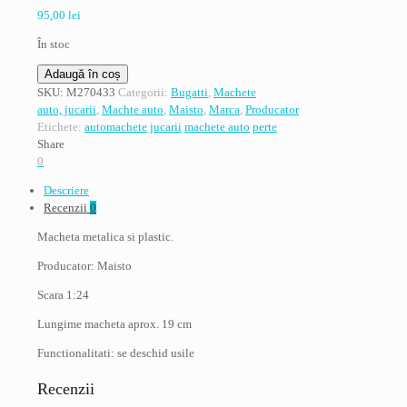
95,00
lei
În stoc
Cantitate
Adaugă în coș
Bugatti
SKU:
M270433
Categorii:
Bugatti
,
Machete
Divo,
auto, jucarii
,
Machte auto
,
Maisto
,
Marca
,
Producator
Edition
Etichete:
automachete
jucarii
machete auto
perte
2024,
Share
rosu
0
cu
Descriere
albastru,
Recenzii
0
scara
1:24
Macheta metalica si plastic.
Producator: Maisto
Scara 1:24
Lungime macheta aprox. 19 cm
Functionalitati: se deschid usile
Recenzii