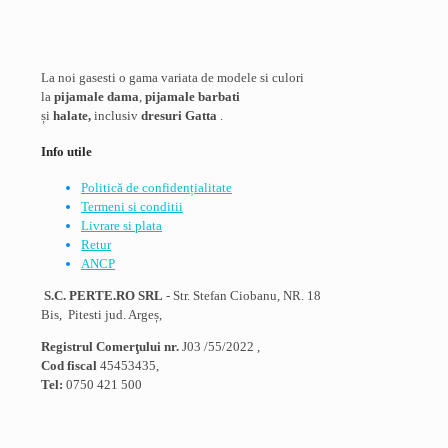
La noi gasesti o gama variata de modele si culori
la
pijamale dama
,
pijamale barbati
și
halate,
inclusiv
dresuri Gatta
.
Info utile
Politică de confidențialitate
Termeni si conditii
Livrare si plata
Retur
ANCP
S.C. PERTE.RO SRL
- Str. Stefan Ciobanu, NR. 18
Bis, Pitesti jud. Argeș,
Registrul Comerţului nr.
J03 /55/2022 ,
Cod fiscal
45453435,
Tel:
0750 421 500