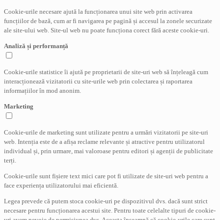
Cookie-urile necesare ajută la funcționarea unui site web prin activarea
funcțiilor de bază, cum ar fi navigarea pe pagină și accesul la zonele securizate
ale site-ului web. Site-ul web nu poate funcționa corect fără aceste cookie-uri.
Analiză și performanță
Cookie-urile statistice îi ajută pe proprietarii de site-uri web să înțeleagă cum
interacționează vizitatorii cu site-urile web prin colectarea și raportarea
informațiilor în mod anonim.
Marketing
Cookie-urile de marketing sunt utilizate pentru a urmări vizitatorii pe site-uri
web. Intenția este de a afișa reclame relevante și atractive pentru utilizatorul
individual și, prin urmare, mai valoroase pentru editori și agenții de publicitate
terți.
Cookie-urile sunt fișiere text mici care pot fi utilizate de site-uri web pentru a
face experiența utilizatorului mai eficientă.
Legea prevede că putem stoca cookie-uri pe dispozitivul dvs. dacă sunt strict
necesare pentru funcționarea acestui site. Pentru toate celelalte tipuri de cookie-
uri avem nevoie de permisiunea dvs. Aceasta înseamnă că cookie-urile care sunt