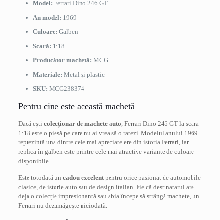
Model:
Ferrari Dino 246 GT
An model:
1969
Culoare:
Galben
Scară:
1:18
Producător machetă:
MCG
Materiale:
Metal și plastic
SKU:
MCG238374
Pentru cine este această machetă
Dacă ești
colecționar de machete auto
, Ferrari Dino 246 GT la scara
1:18 este o piesă pe care nu ai vrea să o ratezi. Modelul anului 1969
reprezintă una dintre cele mai apreciate ere din istoria Ferrari, iar
replica în galben este printre cele mai atractive variante de culoare
disponibile.
Este totodată un
cadou excelent
pentru orice pasionat de automobile
clasice, de istorie auto sau de design italian. Fie că destinatarul are
deja o colecție impresionantă sau abia începe să strângă machete, un
Ferrari nu dezamăgește niciodată.