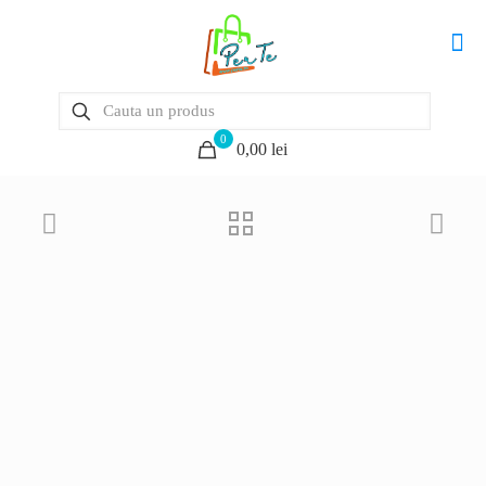
0
0,00 lei