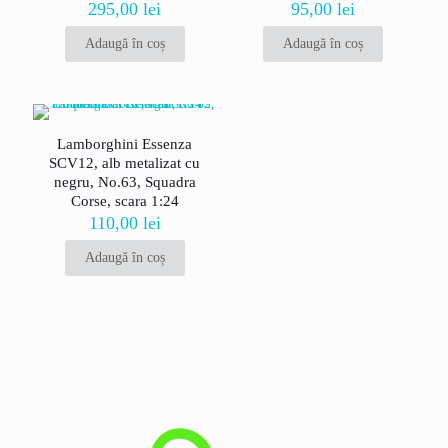
Evaluarea ta
*
295,00
lei
95,00
lei
Adaugă în coș
Adaugă în coș
Lamborghini Essenza
SCV12, alb metalizat cu
negru, No.63, Squadra
Corse, scara 1:24
110,00
lei
Adaugă în coș
Nume
*
Email
*
Salvează-mi numele, emailul și site-ul web în acest navigator
pentru data viitoare când o să comentez.