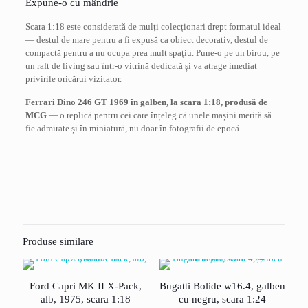
Expune-o cu mândrie
Scara 1:18 este considerată de mulți colecționari drept formatul ideal
— destul de mare pentru a fi expusă ca obiect decorativ, destul de
compactă pentru a nu ocupa prea mult spațiu. Pune-o pe un birou, pe
un raft de living sau într-o vitrină dedicată și va atrage imediat
privirile oricărui vizitator.
Ferrari Dino 246 GT 1969 în galben, la scara 1:18, produsă de
MCG
— o replică pentru cei care înțeleg că unele mașini merită să
fie admirate și în miniatură, nu doar în fotografii de epocă.
Recenzii
Nu există recenzii până acum.
Fii primul care scrii o recenzie pentru
„Ferrari Dino 246 GT, galben,model 1969,
Produse similare
scara 1:18”
Adresa ta de email nu va fi publicată.
Câmpurile obligatorii sunt
Ford Capri MK II X-Pack,
Bugatti Bolide w16.4, galben
marcate cu
*
alb, 1975, scara 1:18
cu negru, scara 1:24