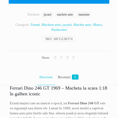
Etichete:
jucarii
machete auto
masinute
Categorii:
Ferrari
,
Machete auto, jucarii
,
Machte auto
,
Marca
,
Producator
SKU:
MCG238374
Share
Descriere
Recenzii
0
Ferrari Dino 246 GT 1969 – Macheta la scara 1:18
în galben iconic
Există mașini care au marcat o epocă, iar
Ferrari Dino 246 GT
este
cu siguranță una dintre ele. Lansat în 1969, acest model a captivat
lumea auto prin liniile sale fine, silueta joasă și acea eleganță italiană