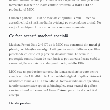
inconfundabilă. Acum, poți aduce această legendă în colecția ta sub
forma unei machete de înaltă calitate, realizată la
scara 1:18
de
producătorul MCG.
Culoarea galbenă — atât de asociată cu spiritul Ferrari — face ca
această replică să iasă imediat în evidență pe orice raft sau vitrină. Nu
e o jucărie obișnuită. Este un obiect care spune o poveste.
Ce face această machetă specială
Macheta Ferrari Dino 246 GT de la MCG este construită din
metal și
plastic
, combinație care asigură atât greutatea și soliditatea specifice
pieselor de colecție, cât și precizia detaliilor fine. La scara 1:18,
proporțiile sunt suficient de mari încât să poți aprecia fiecare curbă a
caroseriei, fiecare detaliu al designului original din 1969.
MCG este un producător cunoscut în lumea machetelor auto pentru
atenția acordată fidelității față de modelul original. Replica păstrează
identitatea vizuală a lui Dino 246 GT: forma aerodinamică specifică,
farurile caracteristice epocii și, bineînțeles,
acea nuanță de galben
care transformă orice machetă Ferrari într-un punct focal al oricărei
colecții.
Detalii produs