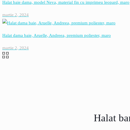
Halat baie dama, model Neva, material fin cu imprimeu leopard, maro
martie 2, 2024
Halat dama baie, Aruelle, Andreea, premium poliester, maro
martie 2, 2024
Halat ba