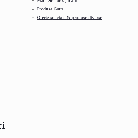
Machete auto, jucarii
Produse Gatta
Oferte speciale & produse diverse
ri