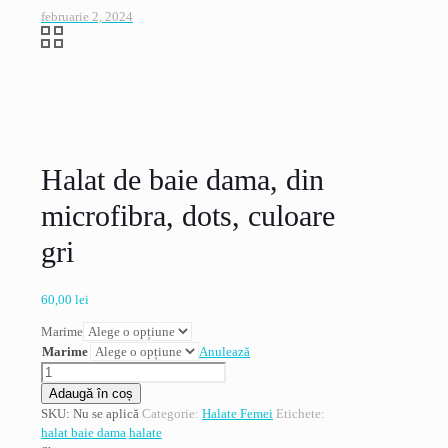
februarie 2, 2024
Halat de baie dama, din
microfibra, dots, culoare
gri
60,00
lei
Marime
Marime
Anulează
Cantitate
Halat
Adaugă în coș
de
SKU:
Nu se aplică
Categorie:
Halate Femei
Etichete:
baie
halat baie dama
halate
dama,