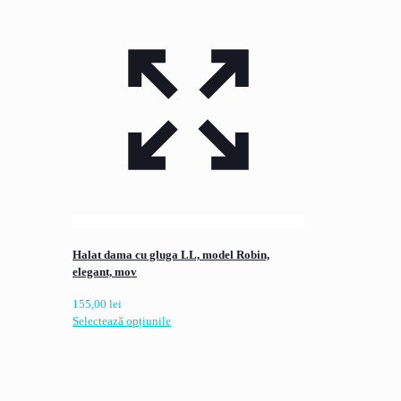
Halat dama cu gluga LL, model Robin,
elegant, mov
155,00
lei
Acest
Selectează opțiunile
produs
are
mai
multe