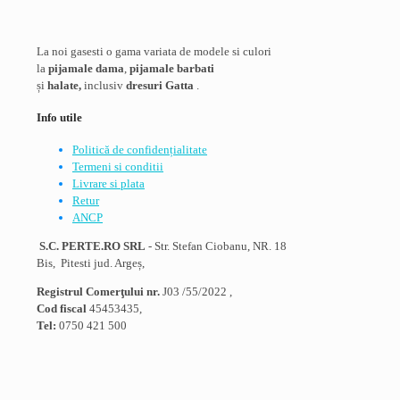
variații.
Opțiunile
pot
La noi gasesti o gama variata de modele si culori
fi
la
pijamale dama
,
pijamale barbati
alese
și
halate,
inclusiv
dresuri Gatta
.
în
pagina
Info utile
produsului.
Politică de confidențialitate
Termeni si conditii
Livrare si plata
Retur
ANCP
S.C. PERTE.RO SRL
- Str. Stefan Ciobanu, NR. 18
Bis, Pitesti jud. Argeș,
Registrul Comerţului nr.
J03 /55/2022 ,
Cod fiscal
45453435,
Tel:
0750 421 500