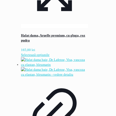
Halat dama, Aruelle premium, cu gluga, roz
pudra
165,00
lei
Acest
Selectează opțiunile
produs
are
mai
multe
variații.
Opțiunile
pot
fi
alese
în
pagina
produsului.