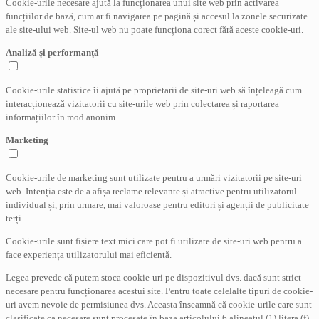
Cookie-urile necesare ajută la funcționarea unui site web prin activarea
funcțiilor de bază, cum ar fi navigarea pe pagină și accesul la zonele securizate
ale site-ului web. Site-ul web nu poate funcționa corect fără aceste cookie-uri.
Analiză și performanță
Cookie-urile statistice îi ajută pe proprietarii de site-uri web să înțeleagă cum
interacționează vizitatorii cu site-urile web prin colectarea și raportarea
informațiilor în mod anonim.
Marketing
Cookie-urile de marketing sunt utilizate pentru a urmări vizitatorii pe site-uri
web. Intenția este de a afișa reclame relevante și atractive pentru utilizatorul
individual și, prin urmare, mai valoroase pentru editori și agenții de publicitate
terți.
Cookie-urile sunt fișiere text mici care pot fi utilizate de site-uri web pentru a
face experiența utilizatorului mai eficientă.
Legea prevede că putem stoca cookie-uri pe dispozitivul dvs. dacă sunt strict
necesare pentru funcționarea acestui site. Pentru toate celelalte tipuri de cookie-
uri avem nevoie de permisiunea dvs. Aceasta înseamnă că cookie-urile care sunt
clasificate ca necesare sunt procesate în baza articolului 6 alineatul (1) litera (f)