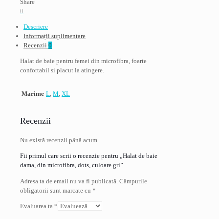
Share
din
0
microfibra,
Descriere
dots,
Informații suplimentare
culoare
Recenzii
0
gri
Halat de baie pentru femei din microfibra, foarte
confortabil si placut la atingere.
Marime
L
,
M
,
XL
Recenzii
Nu există recenzii până acum.
Fii primul care scrii o recenzie pentru „Halat de baie
dama, din microfibra, dots, culoare gri”
Adresa ta de email nu va fi publicată.
Câmpurile
obligatorii sunt marcate cu
*
Evaluarea ta
*