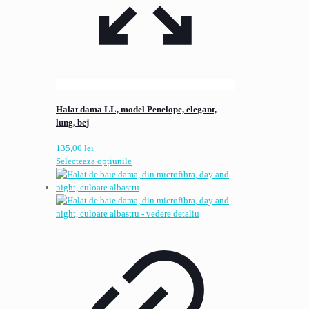
Halat dama LL, model Penelope, elegant,
lung, bej
135,00
lei
Acest
Selectează opțiunile
produs
are
mai
multe
variații.
Opțiunile
pot
fi
alese
în
pagina