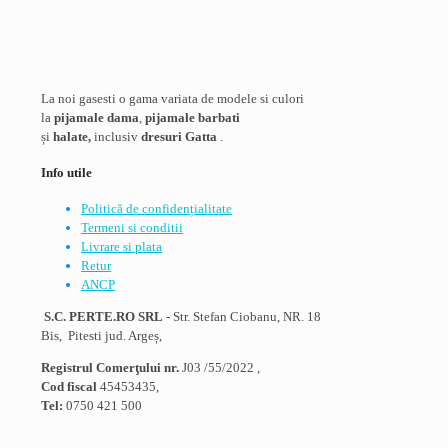
mai
multe
variații.
Opțiunile
pot
La noi gasesti o gama variata de modele si culori
fi
la
pijamale dama
,
pijamale barbati
alese
și
halate,
inclusiv
dresuri Gatta
.
în
pagina
Info utile
produsului.
Politică de confidențialitate
Termeni si conditii
Livrare si plata
Retur
ANCP
S.C. PERTE.RO SRL
- Str. Stefan Ciobanu, NR. 18
Bis, Pitesti jud. Argeș,
Registrul Comerţului nr.
J03 /55/2022 ,
Cod fiscal
45453435,
Tel:
0750 421 500