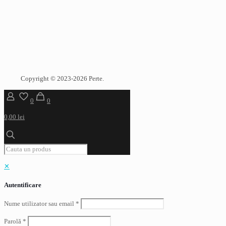
Copyright © 2023-2026 Perte.
0
0
0,00 lei
✕
Autentificare
Nume utilizator sau email
*
Parolă
*