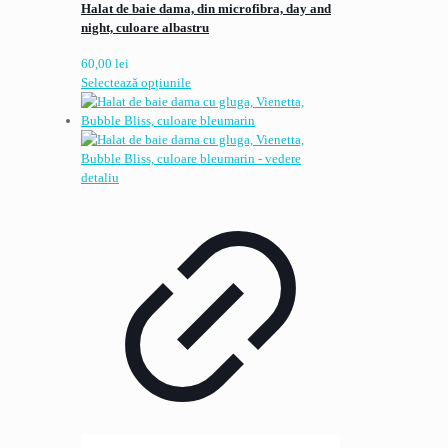
Halat de baie dama, din microfibra, day and
night, culoare albastru
60,00
lei
Acest
Selectează opțiunile
produs
are
mai
multe
variații.
Opțiunile
pot
fi
alese
în
pagina
produsului.