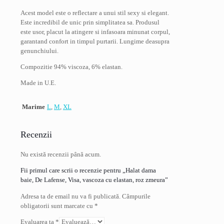
Acest model este o reflectare a unui stil sexy si elegant.
Este incredibil de unic prin simplitatea sa. Produsul
este usor, placut la atingere si infasoara minunat corpul,
garantand confort in timpul purtarii. Lungime deasupra
genunchiului.
Compozitie 94% viscoza, 6% elastan.
Made in U.E.
Marime
L
,
M
,
XL
Recenzii
Nu există recenzii până acum.
Fii primul care scrii o recenzie pentru „Halat dama
baie, De Lafense, Visa, vascoza cu elastan, roz zmeura”
Adresa ta de email nu va fi publicată.
Câmpurile
obligatorii sunt marcate cu
*
Evaluarea ta
*