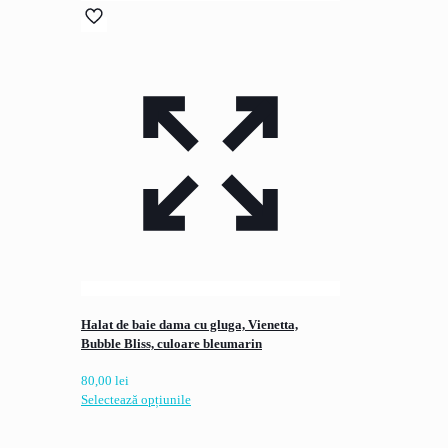
Halat de baie dama cu gluga, Vienetta,
Bubble Bliss, culoare bleumarin
80,00
lei
Acest
Selectează opțiunile
produs
are