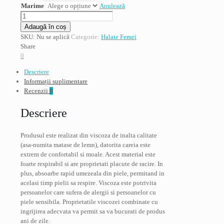
Marime
Anulează
Cantitate
Halat
Adaugă în coș
dama
SKU:
Nu se aplică
Categorie:
Halate Femei
baie,
Share
De
0
Lafense,
Descriere
Visa,
Informații suplimentare
vascoza
Recenzii
0
cu
elastan,
Descriere
roz
zmeura
Produsul este realizat din viscoza de inalta calitate
(asa-numita matase de lemn), datorita careia este
extrem de confortabil si moale. Acest material este
foarte respirabil si are proprietati placute de racire. In
plus, absoarbe rapid umezeala din piele, permitand in
acelasi timp pielii sa respire. Viscoza este potrivita
persoanelor care sufera de alergii si persoanelor cu
piele sensibila. Proprietatile viscozei combinate cu
ingrijirea adecvata va permit sa va bucurati de produs
ani de zile.