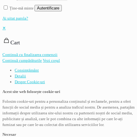
Ține-mă minte
Autentificare
Ai uitat parola?
✕
Cart
Continuă cu finalizarea comenzii
Continuă cumpărăturile
Vezi coșul
Consimţământ
Detalii
Despre
Cookie-uri
Acest site web folosește cookie-uri
Folosim cookie-uri pentru a personaliza conținutul și reclamele, pentru a oferi
funcții de social media și pentru a analiza traficul nostru. De asemenea, partajăm
informații despre utilizarea site-ului nostru cu partenerii noștri de social media,
publicitate și analiză, care le pot combina cu alte informații pe care le-ați
furnizat sau pe care le-au colectat din utilizarea serviciilor lor.
Necesar