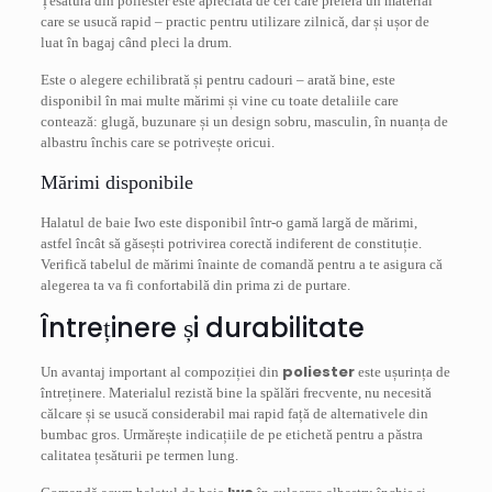
Țesătura din poliester este apreciată de cei care preferă un material
care se usucă rapid – practic pentru utilizare zilnică, dar și ușor de
luat în bagaj când pleci la drum.
Este o alegere echilibrată și pentru cadouri – arată bine, este
disponibil în mai multe mărimi și vine cu toate detaliile care
contează: glugă, buzunare și un design sobru, masculin, în nuanța de
albastru închis care se potrivește oricui.
Mărimi disponibile
Halatul de baie Iwo este disponibil într-o gamă largă de mărimi,
astfel încât să găsești potrivirea corectă indiferent de constituție.
Verifică tabelul de mărimi înainte de comandă pentru a te asigura că
alegerea ta va fi confortabilă din prima zi de purtare.
Întreținere și durabilitate
poliester
Un avantaj important al compoziției din
este ușurința de
întreținere. Materialul rezistă bine la spălări frecvente, nu necesită
călcare și se usucă considerabil mai rapid față de alternativele din
bumbac gros. Urmărește indicațiile de pe etichetă pentru a păstra
calitatea țesăturii pe termen lung.