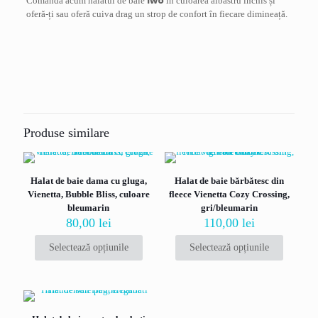
Iwo
Comandă acum halatul de baie
în culoarea albastru închis și
oferă-ți sau oferă cuiva drag un strop de confort în fiecare dimineață.
Recenzii
Marime
L
,
XL
,
XXL
Nu există recenzii până acum.
Fii primul care scrii o recenzie pentru „Halat
de baie pentru barbati cu gluga, model Iwo,
Produse similare
din poliester premium, culoare albastru
inchis”
Halat de baie dama cu gluga,
Halat de baie bărbătesc din
Adresa ta de email nu va fi publicată.
Câmpurile obligatorii sunt
Vienetta, Bubble Bliss, culoare
fleece Vienetta Cozy Crossing,
marcate cu
*
bleumarin
gri/bleumarin
80,00
lei
110,00
lei
Evaluarea ta
*
Selectează opțiunile
Selectează opțiunile
Acest
Acest
produs
produs
are
are
mai
mai
multe
multe