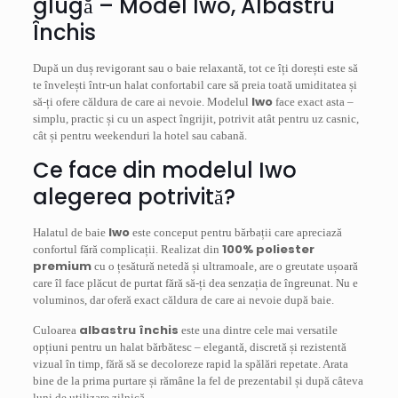
glugă – Model Iwo, Albastru
Închis
După un duș revigorant sau o baie relaxantă, tot ce îți dorești este să
te învelești într-un halat confortabil care să preia toată umiditatea și
Iwo
să-ți ofere căldura de care ai nevoie. Modelul
face exact asta –
simplu, practic și cu un aspect îngrijit, potrivit atât pentru uz casnic,
cât și pentru weekenduri la hotel sau cabană.
Ce face din modelul Iwo
alegerea potrivită?
Iwo
Halatul de baie
este conceput pentru bărbații care apreciază
100% poliester
confortul fără complicații. Realizat din
premium
cu o țesătură netedă și ultramoale, are o greutate ușoară
care îl face plăcut de purtat fără să-ți dea senzația de îngreunat. Nu e
voluminos, dar oferă exact căldura de care ai nevoie după baie.
albastru închis
Culoarea
este una dintre cele mai versatile
opțiuni pentru un halat bărbătesc – elegantă, discretă și rezistentă
vizual în timp, fără să se decoloreze rapid la spălări repetate. Arata
bine de la prima purtare și rămâne la fel de prezentabil și după câteva
luni de utilizare zilnică.