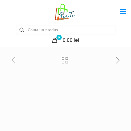
0
0,00 lei