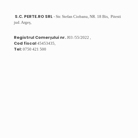
S.C. PERTE.RO SRL
- Str. Stefan Ciobanu, NR. 18 Bis, Pitesti
jud. Argeș,
Registrul Comerţului nr.
J03 /55/2022 ,
Cod fiscal
45453435,
Tel:
0750 421 500