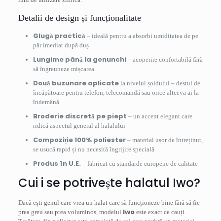
Detalii de design și funcționalitate
Glugă practică
– ideală pentru a absorbi umiditatea de pe
păr imediat după duș
Lungime până la genunchi
– acoperire confortabilă fără
să îngreuneze mișcarea
Două buzunare aplicate
la nivelul șoldului – destul de
încăpătoare pentru telefon, telecomandă sau orice altceva ai la
îndemână
Broderie discretă pe piept
– un accent elegant care
ridică aspectul general al halalului
Compoziție 100% poliester
– material ușor de întreținut,
se usucă rapid și nu necesită îngrijire specială
Produs în U.E.
– fabricat cu standarde europene de calitate
Cui i se potrivește halatul Iwo?
Dacă ești genul care vrea un halat care să funcționeze bine fără să fie
Iwo
prea greu sau prea voluminos, modelul
este exact ce cauți.