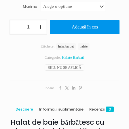
Marime
Cantitate
Adaugă în coș
Halat
de
baie
pentru
Etichete:
halat barbat
halate
barbati
cu
Categorie:
Halate Barbati
gluga,
model
SKU:
NU SE APLICĂ
Iwo,
din
poliester
premium,
Share
culoare
albastru
inchis
Descriere
Informații suplimentare
Recenzii
0
Halat de baie bărbătesc cu