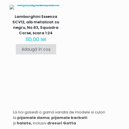
Lamborghini Essenza
SCV12, alb metalizat cu
negru, No.63, Squadra
Corse, scara 1:24
110,00
lei
Adaugă în coș
Nume
*
Email
*
Salvează-mi numele, emailul și site-ul web în acest
navigator pentru data viitoare când o să comentez.
La noi gasesti o gama variata de modele si culori
la
pijamale dama
,
pijamale barbati
și
halate,
inclusiv
dresuri Gatta
.