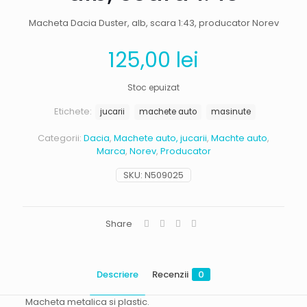
Macheta Dacia Duster, alb, scara 1:43, producator Norev
125,00
lei
Stoc epuizat
Etichete:
jucarii
machete auto
masinute
Categorii:
Dacia
,
Machete auto, jucarii
,
Machte auto
,
Marca
,
Norev
,
Producator
SKU:
N509025
Share
Descriere
Recenzii
0
Macheta metalica si plastic.