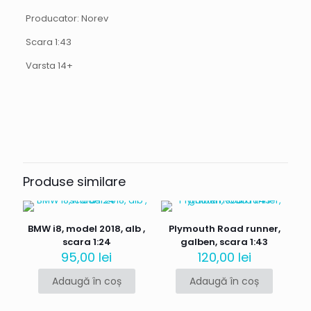
Producator: Norev
Scara 1:43
Varsta 14+
Recenzii
Nu există recenzii până acum.
Fii primul care scrii o recenzie
pentru „Dacia Duster Police, alb,
Produse similare
scara 1:43”
Adresa ta de email nu va fi publicată.
Câmpurile obligatorii
BMW i8, model 2018, alb ,
Plymouth Road runner,
sunt marcate cu
*
scara 1:24
galben, scara 1:43
Evaluarea ta
95,00
*
lei
120,00
lei
Adaugă în coș
Adaugă în coș