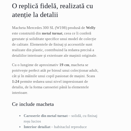
O replică fidelă, realizată cu
atenție la detalii
Macheta Mercedes 300 SL (W198) produsă de
Welly
este construită din
metal turnat
, ceea ce îi conferă
greutate și soliditate specifice unui model de colecție
de calitate. Elementele de finisaj și accesoriile sunt
realizate din plastic, contribuind la redarea precisă a
detaliilor interioare și exterioare ale mașinii originale.
Cu o lungime de aproximativ
19 cm
, macheta se
potrivește perfect atât pe biroul unui colecționar adult,
cât și în mâinile unui copil pasionat de mașini. Scara
1:24
permite redarea unui nivel impresionant de
detaliu, de la forma caroseriei până la elementele
interioare.
Ce include macheta
Caroserie din metal turnat
– solidă, cu finisaj
roșu lucios
Interior detaliat
– habitaclul reproduce