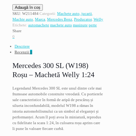
Cantitate
Adaugă în coș
Mercedes
SKU:
W211484
Categorii:
Machete auto, jucarii
,
300
Machte auto
,
Marca
,
Mercedes Benz
,
Producator
,
Welly
SL
Etichete:
automachete
machete auto
masinute
perte
(W198),
Share
rosu,
0
Welly
Descriere
1/24
Recenzii
0
Mercedes 300 SL (W198)
Roșu – Machetă Welly 1:24
Legendarul Mercedes 300 SL este unul dintre cele mai
frumoase automobile construite vreodată. Cu portierele
sale caracteristice în formă de aripă de pescăruș și
silueta inconfundabilă, modelul W198 a rămas în
istoria automobilismului ca un simbol al eleganței și
performanței. Acum îl poți avea în miniatură, reprodus
cu fidelitate la scara 1:24, în culoarea roșu aprins care
îi pune în valoare fiecare curbă.