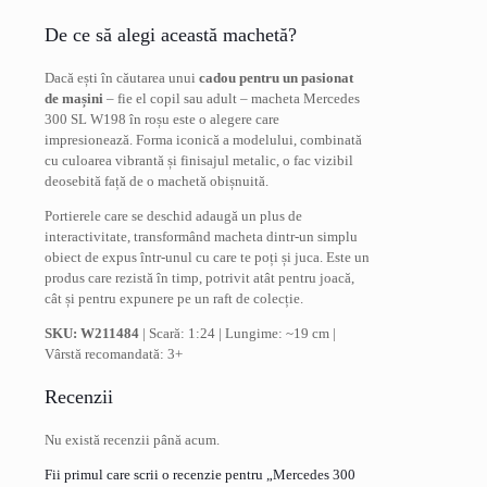
De ce să alegi această machetă?
Dacă ești în căutarea unui
cadou pentru un pasionat
de mașini
– fie el copil sau adult – macheta Mercedes
300 SL W198 în roșu este o alegere care
impresionează. Forma iconică a modelului, combinată
cu culoarea vibrantă și finisajul metalic, o fac vizibil
deosebită față de o machetă obișnuită.
Portierele care se deschid adaugă un plus de
interactivitate, transformând macheta dintr-un simplu
obiect de expus într-unul cu care te poți și juca. Este un
produs care rezistă în timp, potrivit atât pentru joacă,
cât și pentru expunere pe un raft de colecție.
SKU: W211484
| Scară: 1:24 | Lungime: ~19 cm |
Vârstă recomandată: 3+
Recenzii
Nu există recenzii până acum.
Fii primul care scrii o recenzie pentru „Mercedes 300