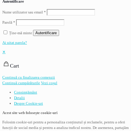
Autentificare
Nume utilizator sau email
*
Parolă
*
Ține-mă minte
Autentificare
Ai uitat parola?
✕
Cart
Continuă cu finalizarea comenzii
Continuă cumpărăturile
Vezi coșul
Consimţământ
Detalii
Despre
Cookie-uri
Acest site web folosește cookie-uri
Folosim cookie-uri pentru a personaliza conținutul și reclamele, pentru a oferi
funcții de social media și pentru a analiza traficul nostru. De asemenea, partajăm