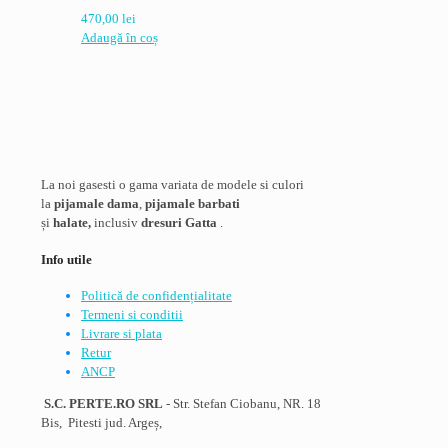
470,00
lei
Adaugă în coș
La noi gasesti o gama variata de modele si culori
la
pijamale dama
,
pijamale barbati
și
halate,
inclusiv
dresuri Gatta
.
Info utile
Politică de confidențialitate
Termeni si conditii
Livrare si plata
Retur
ANCP
S.C. PERTE.RO SRL
- Str. Stefan Ciobanu, NR. 18
Bis, Pitesti jud. Argeș,