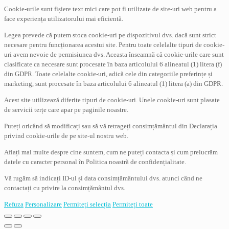
Cookie-urile sunt fișiere text mici care pot fi utilizate de site-uri web pentru a
face experiența utilizatorului mai eficientă.
Legea prevede că putem stoca cookie-uri pe dispozitivul dvs. dacă sunt strict
necesare pentru funcționarea acestui site. Pentru toate celelalte tipuri de cookie-
uri avem nevoie de permisiunea dvs. Aceasta înseamnă că cookie-urile care sunt
clasificate ca necesare sunt procesate în baza articolului 6 alineatul (1) litera (f)
din GDPR. Toate celelalte cookie-uri, adică cele din categoriile preferințe și
marketing, sunt procesate în baza articolului 6 alineatul (1) litera (a) din GDPR.
Acest site utilizează diferite tipuri de cookie-uri. Unele cookie-uri sunt plasate
de servicii terțe care apar pe paginile noastre.
Puteți oricând să modificați sau să vă retrageți consimțământul din Declarația
privind cookie-urile de pe site-ul nostru web.
Aflați mai multe despre cine suntem, cum ne puteți contacta și cum prelucrăm
datele cu caracter personal în Politica noastră de confidențialitate.
Vă rugăm să indicați ID-ul și data consimțământului dvs. atunci când ne
contactați cu privire la consimțământul dvs.
Refuza
Personalizare
Permiteți selecția
Permiteți toate