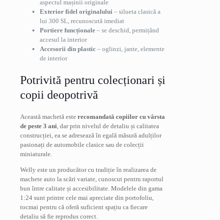
aspectul mașinii originale
Exterior fidel originalului
– silueta clasică a
lui 300 SL, recunoscută imediat
Portiere funcționale
– se deschid, permițând
accesul la interior
Accesorii din plastic
– oglinzi, jante, elemente
de interior
Potrivită pentru colecționari și
copii deopotrivă
Această machetă este
recomandată copiilor cu vârsta
de peste 3 ani
, dar prin nivelul de detaliu și calitatea
construcției, ea se adresează în egală măsură adulților
pasionați de automobile clasice sau de colecții
miniaturale.
Welly este un producător cu tradiție în realizarea de
machete auto la scări variate, cunoscut pentru raportul
bun între calitate și accesibilitate. Modelele din gama
1:24 sunt printre cele mai apreciate din portofoliu,
tocmai pentru că oferă suficient spațiu ca fiecare
detaliu să fie reprodus corect.