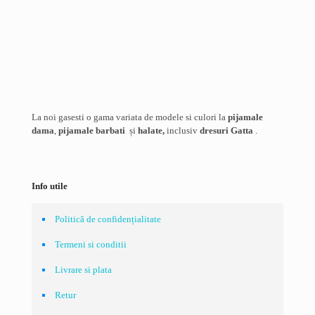
Email
*
Salvează-mi numele, emailul și site-ul web în acest navigator
pentru data viitoare când o să comentez.
La noi gasesti o gama variata de modele si culori la
pijamale
dama
,
pijamale barbati
și
halate,
inclusiv
dresuri Gatta
.
Info utile
Politică de confidențialitate
Termeni si conditii
Livrare si plata
Retur