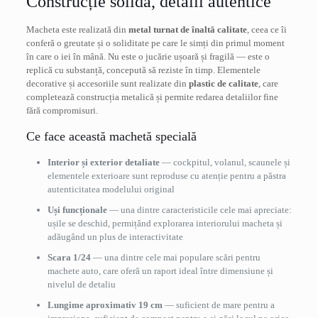
Construcție solidă, detalii autentice
Macheta este realizată din
metal turnat de înaltă calitate
, ceea ce îi
conferă o greutate și o soliditate pe care le simți din primul moment
în care o iei în mână. Nu este o jucărie ușoară și fragilă — este o
replică cu substanță, concepută să reziste în timp. Elementele
decorative și accesoriile sunt realizate din
plastic de calitate
, care
completează construcția metalică și permite redarea detaliilor fine
fără compromisuri.
Ce face această machetă specială
Interior și exterior detaliate
— cockpitul, volanul, scaunele și
elementele exterioare sunt reproduse cu atenție pentru a păstra
autenticitatea modelului original
Uși funcționale
— una dintre caracteristicile cele mai apreciate:
ușile se deschid, permițând explorarea interiorului macheta și
adăugând un plus de interactivitate
Scara 1/24
— una dintre cele mai populare scări pentru
machete auto, care oferă un raport ideal între dimensiune și
nivelul de detaliu
Lungime aproximativ 19 cm
— suficient de mare pentru a