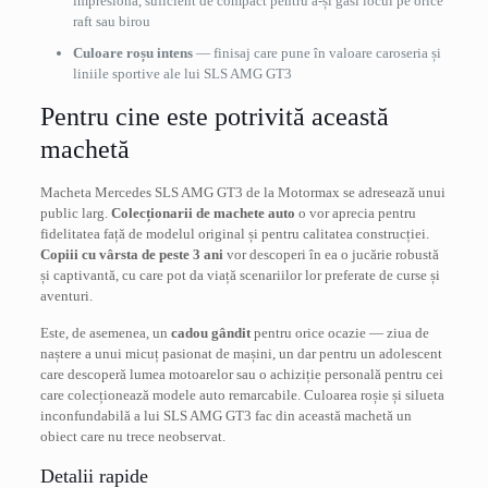
impresiona, suficient de compact pentru a-și găsi locul pe orice
raft sau birou
Culoare roșu intens
— finisaj care pune în valoare caroseria și
liniile sportive ale lui SLS AMG GT3
Pentru cine este potrivită această
machetă
Macheta Mercedes SLS AMG GT3 de la Motormax se adresează unui
public larg.
Colecționarii de machete auto
o vor aprecia pentru
fidelitatea față de modelul original și pentru calitatea construcției.
Copiii cu vârsta de peste 3 ani
vor descoperi în ea o jucărie robustă
și captivantă, cu care pot da viață scenariilor lor preferate de curse și
aventuri.
Este, de asemenea, un
cadou gândit
pentru orice ocazie — ziua de
naștere a unui micuț pasionat de mașini, un dar pentru un adolescent
care descoperă lumea motoarelor sau o achiziție personală pentru cei
care colecționează modele auto remarcabile. Culoarea roșie și silueta
inconfundabilă a lui SLS AMG GT3 fac din această machetă un
obiect care nu trece neobservat.
Detalii rapide