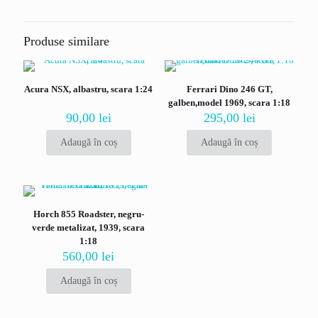
Fii primul care scrii o recenzie pentru
„Mercedes SLS AMG GT3, rosu, Motormax
Produse similare
1/24”
Adresa ta de email nu va fi publicată.
Câmpurile obligatorii sunt
Acura NSX, albastru, scara 1:24
Ferrari Dino 246 GT,
marcate cu
*
galben,model 1969, scara 1:18
Evaluarea ta
*
90,00
lei
295,00
lei
Adaugă în coș
Adaugă în coș
Horch 855 Roadster, negru-
verde metalizat, 1939, scara
1:18
560,00
lei
Adaugă în coș
Nume
*