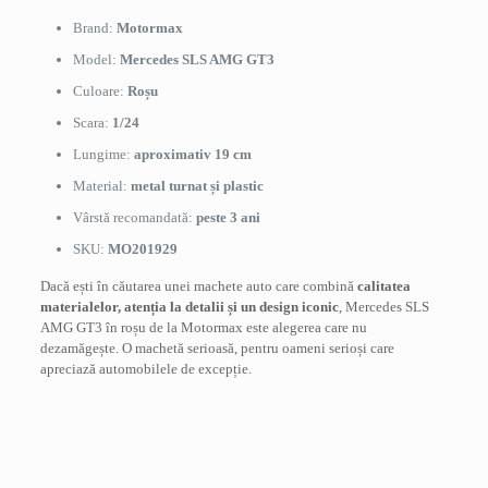
Brand:
Motormax
Model:
Mercedes SLS AMG GT3
Culoare:
Roșu
Scara:
1/24
Lungime:
aproximativ 19 cm
Material:
metal turnat și plastic
Vârstă recomandată:
peste 3 ani
SKU:
MO201929
Dacă ești în căutarea unei machete auto care combină
calitatea
materialelor, atenția la detalii și un design iconic
, Mercedes SLS
AMG GT3 în roșu de la Motormax este alegerea care nu
dezamăgește. O machetă serioasă, pentru oameni serioși care
apreciază automobilele de excepție.
Recenzii
Nu există recenzii până acum.