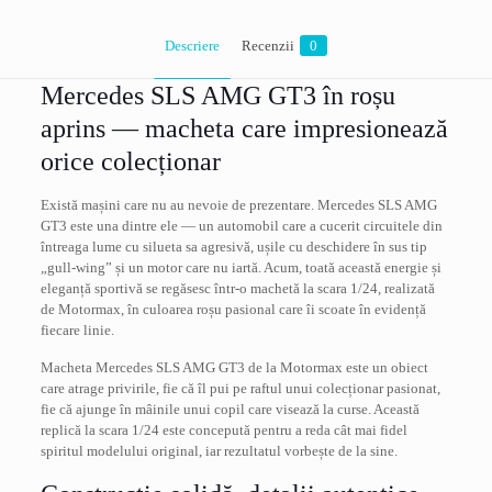
Descriere
Recenzii
0
Mercedes SLS AMG GT3 în roșu
aprins — macheta care impresionează
orice colecționar
Există mașini care nu au nevoie de prezentare. Mercedes SLS AMG
GT3 este una dintre ele — un automobil care a cucerit circuitele din
întreaga lume cu silueta sa agresivă, ușile cu deschidere în sus tip
„gull-wing” și un motor care nu iartă. Acum, toată această energie și
eleganță sportivă se regăsesc într-o machetă la scara 1/24, realizată
de Motormax, în culoarea roșu pasional care îi scoate în evidență
fiecare linie.
Macheta Mercedes SLS AMG GT3 de la Motormax este un obiect
care atrage privirile, fie că îl pui pe raftul unui colecționar pasionat,
fie că ajunge în mâinile unui copil care visează la curse. Această
replică la scara 1/24 este concepută pentru a reda cât mai fidel
spiritul modelului original, iar rezultatul vorbește de la sine.