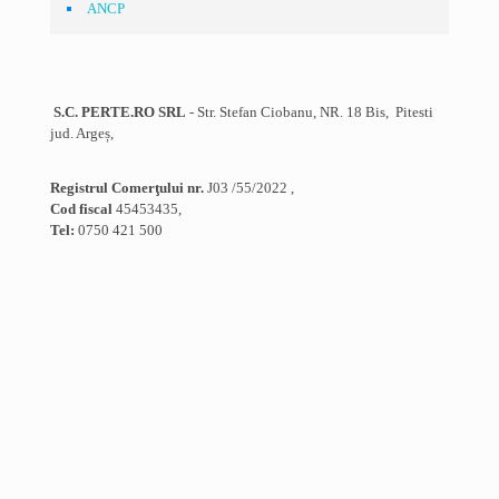
ANCP
S.C. PERTE.RO SRL
- Str. Stefan Ciobanu, NR. 18 Bis, Pitesti
jud. Argeș,
Registrul Comerţului nr.
J03 /55/2022 ,
Cod fiscal
45453435,
Tel:
0750 421 500