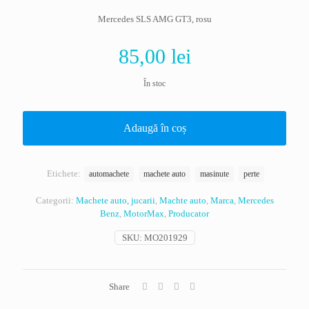
Mercedes SLS AMG GT3, rosu
85,00
lei
În stoc
Adaugă în coș
Etichete:
automachete
machete auto
masinute
perte
Categorii:
Machete auto, jucarii
,
Machte auto
,
Marca
,
Mercedes
Benz
,
MotorMax
,
Producator
SKU:
MO201929
Share