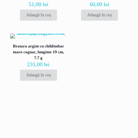
51,00
lei
60,00
lei
Evaluarea ta
*
Adaugă în coș
Adaugă în coș
Bratara argint cu chihlimbar
maro cognac, lungime 19 cm,
7.7 g
231,00
lei
Adaugă în coș
Nume
*
Email
*
Salvează-mi numele, emailul și site-ul web în acest navigator
pentru data viitoare când o să comentez.