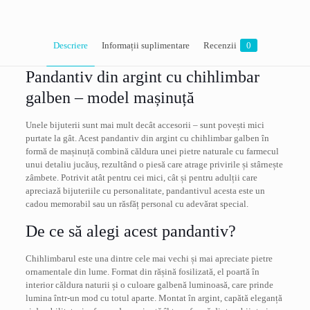
Descriere
Informații suplimentare
Recenzii
0
Pandantiv din argint cu chihlimbar
galben – model mașinuță
Unele bijuterii sunt mai mult decât accesorii – sunt povești mici
purtate la gât. Acest pandantiv din argint cu chihlimbar galben în
formă de mașinuță combină căldura unei pietre naturale cu farmecul
unui detaliu jucăuș, rezultând o piesă care atrage privirile și stârnește
zâmbete. Potrivit atât pentru cei mici, cât și pentru adulții care
apreciază bijuteriile cu personalitate, pandantivul acesta este un
cadou memorabil sau un răsfăț personal cu adevărat special.
De ce să alegi acest pandantiv?
Chihlimbarul este una dintre cele mai vechi și mai apreciate pietre
ornamentale din lume. Format din rășină fosilizată, el poartă în
interior căldura naturii și o culoare galbenă luminoasă, care prinde
lumina într-un mod cu totul aparte. Montat în argint, capătă eleganță