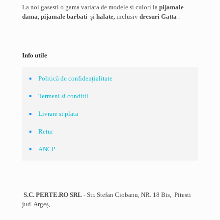
La noi gasesti o gama variata de modele si culori la
pijamale
dama
,
pijamale barbati
și
halate,
inclusiv
dresuri Gatta
.
Info utile
Politică de confidențialitate
Termeni si conditii
Livrare si plata
Retur
ANCP
S.C. PERTE.RO SRL
- Str. Stefan Ciobanu, NR. 18 Bis, Pitesti
jud. Argeș,