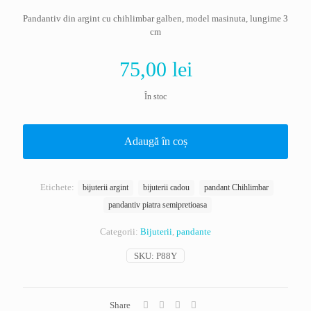
Pandantiv din argint cu chihlimbar galben, model masinuta, lungime 3
cm
75,00
lei
În stoc
Adaugă în coș
Etichete:
bijuterii argint
bijuterii cadou
pandant Chihlimbar
pandantiv piatra semipretioasa
Categorii:
Bijuterii
,
pandante
SKU:
P88Y
Share