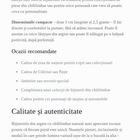
piese din chihlimbar sau pentru orice persoană care vrea să poarte
ceva cu personalitate.
Dimensiunile compacte
– doar 3 cm lungime și 2,5 grame – îl fac
discret și confortabil la purtare, fără să atârne incomod. Poate fi
asortat cu orice lănțișor din argint sau poate fi adăugat pe o brățară
potrivită, după preferință.
Ocazii recomandate
Cadou de ziua de naștere pentru copii sau colecționari
Cadou de Crăciun sau Paște
Amintire sau suvenir special
Completarea unei colecții de bijuterii din chihlimbar
Cadou pentru cei pasionați de mașini și automobile
Calitate și autenticitate
Bijuteriile din argint cu chihlimbar natural sunt apreciate tocmai
pentru că fiecare piesă este unică. Nuanțele pietrei, incluziunile și
modul în care prinde lumina variază ușor de la o bucată la alta –