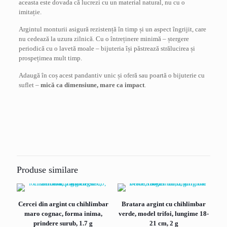
aceasta este dovada că lucrezi cu un material natural, nu cu o
imitație.
Argintul monturii asigură rezistență în timp și un aspect îngrijit, care
nu cedează la uzura zilnică. Cu o întreținere minimă – ștergere
periodică cu o lavetă moale – bijuteria își păstrează strălucirea și
prospețimea mult timp.
Adaugă în coș acest pandantiv unic și oferă sau poartă o bijuterie cu
suflet –
mică ca dimensiune, mare ca impact
.
Recenzii
Greutate
2,5 kg
Nu există recenzii până acum.
Fii primul care scrii o recenzie pentru
„Pandantiv din argint cu chihlimbar culoare
Produse similare
galben, model masinuta, lungime 3 cm, 2.5
g”
Cercei din argint cu chihlimbar
Bratara argint cu chihlimbar
Adresa ta de email nu va fi publicată.
Câmpurile obligatorii sunt
maro cognac, forma inima,
verde, model trifoi, lungime 18-
marcate cu
*
prindere surub, 1.7 g
21 cm, 2 g