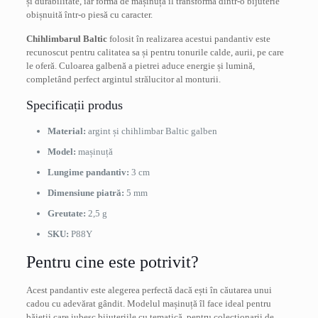
și durabilitate, iar forma de mașinuță îl transformă dintr-o bijuterie
obișnuită într-o piesă cu caracter.
Chihlimbarul Baltic
folosit în realizarea acestui pandantiv este
recunoscut pentru calitatea sa și pentru tonurile calde, aurii, pe care
le oferă. Culoarea galbenă a pietrei aduce energie și lumină,
completând perfect argintul strălucitor al monturii.
Specificații produs
Material:
argint și chihlimbar Baltic galben
Model:
mașinuță
Lungime pandantiv:
3 cm
Dimensiune piatră:
5 mm
Greutate:
2,5 g
SKU:
P88Y
Pentru cine este potrivit?
Acest pandantiv este alegerea perfectă dacă ești în căutarea unui
cadou cu adevărat gândit. Modelul mașinuță îl face ideal pentru
băieții care iubesc bijuteriile cu tematică, pentru colecționarii de