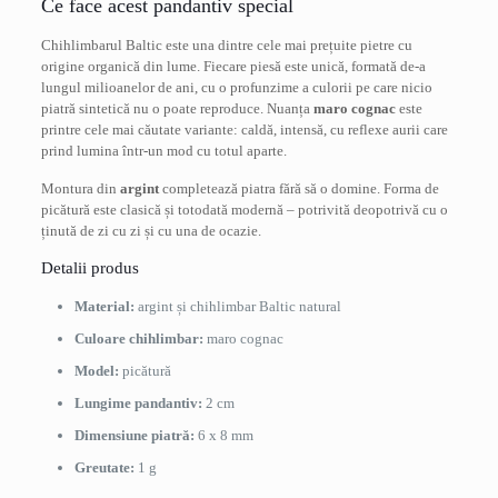
Ce face acest pandantiv special
Chihlimbarul Baltic este una dintre cele mai prețuite pietre cu
origine organică din lume. Fiecare piesă este unică, formată de-a
lungul milioanelor de ani, cu o profunzime a culorii pe care nicio
piatră sintetică nu o poate reproduce. Nuanța
maro cognac
este
printre cele mai căutate variante: caldă, intensă, cu reflexe aurii care
prind lumina într-un mod cu totul aparte.
Montura din
argint
completează piatra fără să o domine. Forma de
picătură este clasică și totodată modernă – potrivită deopotrivă cu o
ținută de zi cu zi și cu una de ocazie.
Detalii produs
Material:
argint și chihlimbar Baltic natural
Culoare chihlimbar:
maro cognac
Model:
picătură
Lungime pandantiv:
2 cm
Dimensiune piatră:
6 x 8 mm
Greutate:
1 g