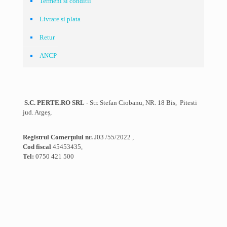
Termeni si conditii
Livrare si plata
Retur
ANCP
S.C. PERTE.RO SRL
- Str. Stefan Ciobanu, NR. 18 Bis, Pitesti
jud. Argeș,
Registrul Comerţului nr.
J03 /55/2022 ,
Cod fiscal
45453435,
Tel:
0750 421 500