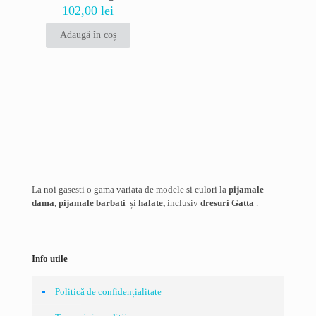
102,00
lei
Nume
*
Adaugă în coș
Email
*
Salvează-mi numele, emailul și site-ul web în acest navigator
pentru data viitoare când o să comentez.
La noi gasesti o gama variata de modele si culori la
pijamale
dama
,
pijamale barbati
și
halate,
inclusiv
dresuri Gatta
.
Info utile
Politică de confidențialitate