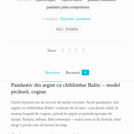
pandantiv piatra semipretioasa
Categorii:
Bijuterii
,
pandante
SKU:
PAMB4
Share
Descriere
Recenzii
0
Pandantiv din argint cu chihlimbar Baltic – model
picătură, cognac
Unele bijuterii nu au nevoie de multe cuvinte. Acest pandantiv din
argint cu chihlimbar Baltic vorbește de la sine: o picătură caldă, în
nuanța bogată de cognac, prinsă în argint și purtată aproape de
inimă. Simplu, rafinat, fără ostentație – exact ceea ce îți dorești când
alegi o piesă care să reziste în timp.