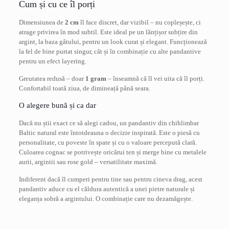
Cum și cu ce îl porți
Dimensiunea de
2 cm
îl face discret, dar vizibil – nu copleșește, ci
atrage privirea în mod subtil. Este ideal pe un lănțișor subțire din
argint, la baza gâtului, pentru un look curat și elegant. Funcționează
la fel de bine purtat singur, cât și în combinație cu alte pandantive
pentru un efect layering.
Greutatea redusă – doar
1 gram
– înseamnă că îl vei uita că îl porți.
Confortabil toată ziua, de dimineață până seara.
O alegere bună și ca dar
Dacă nu știi exact ce să alegi cadou, un pandantiv din chihlimbar
Baltic natural este întotdeauna o decizie inspirată. Este o piesă cu
personalitate, cu poveste în spate și cu o valoare percepută clară.
Culoarea cognac se potrivește oricărui ten și merge bine cu metalele
aurii, argintii sau rose gold – versatilitate maximă.
Indiferent dacă îl cumperi pentru tine sau pentru cineva drag, acest
pandantiv aduce cu el căldura autentică a unei pietre naturale și
eleganța sobră a argintului. O combinație care nu dezamăgește.
Recenzii