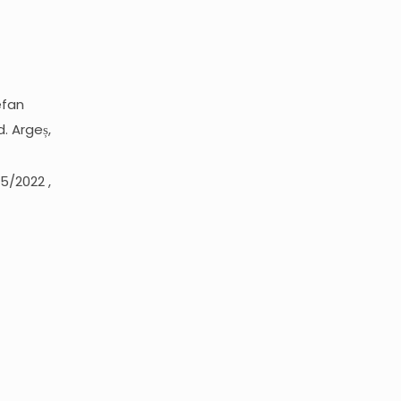
efan
numele, emailul și
d. Argeș,
cest navigator pentru
5/2022 ,