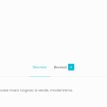
Descriere
Recenzii
0
uloare maro cognac si verde, model inima.