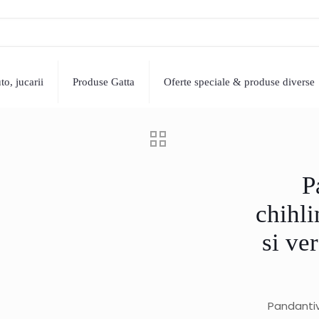
o, jucarii
Produse Gatta
Oferte speciale & produse diverse
P
chihl
si ve
Pandantiv