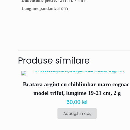
12 mm, 7 mm
Dimensiune pietre:
cm
Lungime pandant: 3
Nu există recenzii 
Fii primul ca
Produse similare
chihlimbar c
cm”
Bratara argint cu chihlimbar maro cognac
Adresa ta de email 
model trifoi, lungime 19-21 cm, 2 g
60,00
lei
Evaluarea ta
*
Adaugă în coș