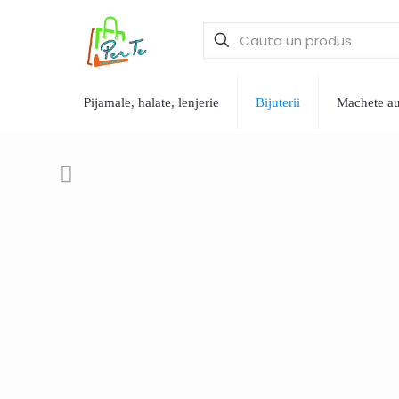
Pijamale, halate, lenjerie
Bijuterii
Machete aut