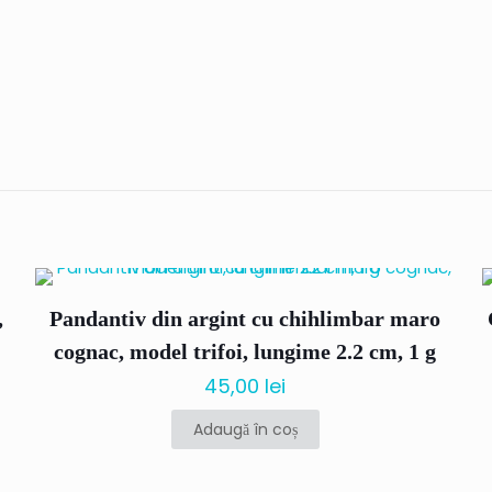
Recenzii
până acum.
re scrii o recenzie pentru „Pandantiv din ar
uloare maro cognac si verde, model inima
,
Pandantiv din argint cu chihlimbar maro
nu va fi publicată.
Câmpurile obligatorii sunt marcate cu
*
cognac, model trifoi, lungime 2.2 cm, 1 g
45,00
lei
Adaugă în coș