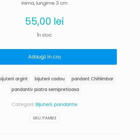
inima, lungime 3 cm
55,00
lei
În stoc
Adaugă în coș
bijuterii argint
bijuterii cadou
pandant Chihlimbar
pandantiv piatra semipretioasa
Categorii:
Bijuterii
,
pandante
SKU:
PAMB3