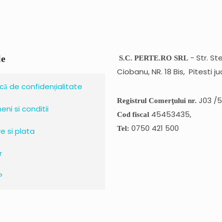
- Str. St
le
S.C. PERTE.RO SRL
Salvează-mi 
Email
*
Ciobanu, NR. 18 Bis, Pitesti ju
site-ul web în a
ică de confidențialitate
ă comentez.
J03 /5
Registrul Comerţului nr.
ni si conditii
45453435,
Cod fiscal
0750 421 500
Tel:
re si plata
r
P