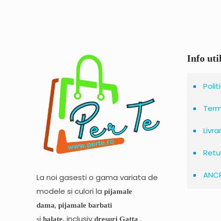
Info uti
Nume
*
Polit
data viitoare când o s
Terme
Livra
Retu
ANC
La noi gasesti o gama variata de
modele si culori la
pijamale
,
dama
pijamale barbati
și
inclusiv
.
halate,
dresuri Gatta