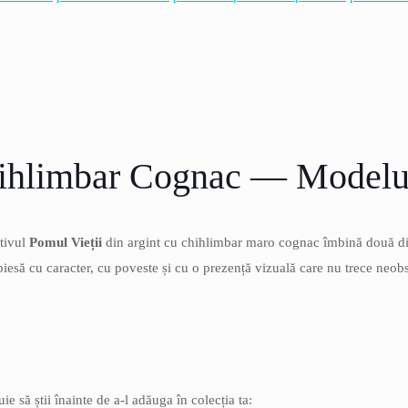
hihlimbar Cognac — Modelul
ntivul
Pomul Vieții
din argint cu chihlimbar maro cognac îmbină două dintr
 piesă cu caracter, cu poveste și cu o prezență vizuală care nu trece neob
uie să știi înainte de a-l adăuga în colecția ta: