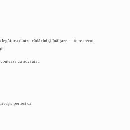
tă
legătura dintre rădăcini și înălțare
— între trecut,
ii.
e contează cu adevărat.
rivește perfect ca: