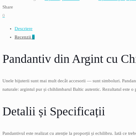
din
Share
argint
0
cu
Descriere
chihlimbar
Recenzii
0
maro
cognac,
Pandantiv din Argint cu C
model
pomul
vietii,
Unele bijuterii sunt mai mult decât accesorii — sunt simboluri. Panda
lungime
naturale: argintul pur și chihlimbarul Baltic autentic. Rezultatul este o
3.2
cm,
Detalii și Specificații
2.9
g
Pandantivul este realizat cu atenție la proporții și echilibru. Iată ce treb