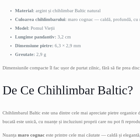
Material:
argint și chihlimbar Baltic natural
Culoarea chihlimbarului:
maro cognac — caldă, profundă, cu r
Model:
Pomul Vieții
Lungime pandantiv:
3,2 cm
Dimensiune pietre:
6,3 × 2,9 mm
Greutate:
2,9 g
Dimensiunile compacte îl fac ușor de purtat zilnic, fără să fie prea dis
De Ce Chihlimbar Baltic?
Chihlimbarul Baltic este una dintre cele mai apreciate pietre organice di
bucată este unică, cu nuanțe și incluziuni proprii care nu pot fi reprodu
Nuanța
maro cognac
este printre cele mai căutate — caldă și elegantă,