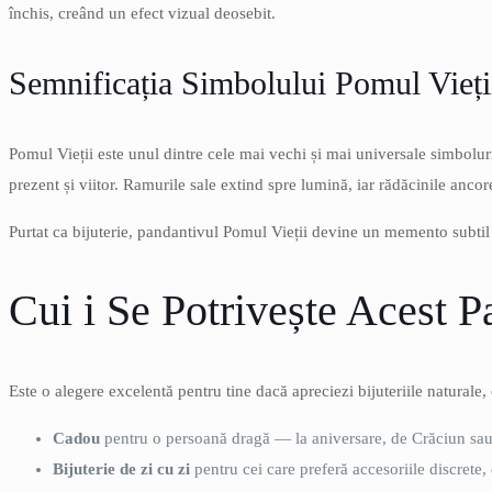
închis, creând un efect vizual deosebit.
Semnificația Simbolului Pomul Vieți
Pomul Vieții este unul dintre cele mai vechi și mai universale simboluri 
prezent și viitor. Ramurile sale extind spre lumină, iar rădăcinile ancore
Purtat ca bijuterie, pandantivul Pomul Vieții devine un memento subtil 
Cui i Se Potrivește Acest 
Este o alegere excelentă pentru tine dacă apreciezi bijuteriile naturale,
Cadou
pentru o persoană dragă — la aniversare, de Crăciun sau
Bijuterie de zi cu zi
pentru cei care preferă accesoriile discrete,