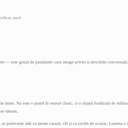
eflexe aurii
cret — este genul de pandantiv care atrage priviri și deschide conversații
n lume. Nu este o piatră în sensul clasic, ci o rășină fosilizată de milio
se identic.
 se potrivește atât cu ținute casual, cât și cu rochii de ocazie. Lumina o 