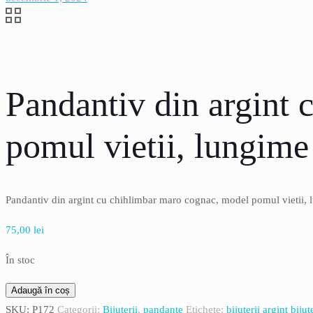
Pandantiv din argint
pomul vietii, lungime
Pandantiv din argint cu chihlimbar maro cognac, model pomul vietii, 
75,00
lei
În stoc
Cantitate
Adaugă în coș
Pandantiv
SKU:
P172
Categorii:
Bijuterii
,
pandante
Etichete:
bijuterii argint
bijut