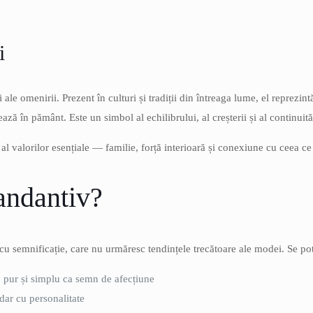
i
ale omenirii. Prezent în culturi și tradiții din întreaga lume, el reprezin
ază în pământ. Este un simbol al echilibrului, al creșterii și al continuităț
al valorilor esențiale — familie, forță interioară și conexiune cu ceea c
Pandantiv?
 cu semnificație, care nu urmăresc tendințele trecătoare ale modei. Se pot
 pur și simplu ca semn de afecțiune
 dar cu personalitate