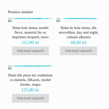
Fii primul care scrii o recenzie pentru „Halat
barbat, Aruelle, model Fernand, gri”
Produse similare
Adresa ta de email nu va fi publicată.
Câmpurile obligatorii sunt
marcate cu
*
Halat baie dama, model
Halat de baie dama, din
Evaluarea ta
*
Neva, material fin cu
microfibra, day and night,
imprimeu leopard, maro
culoare albastru
115,00
lei
60,00
lei
Selectează opțiunile
Selectează opțiunile
Acest
Acest
produs
produs
are
are
mai
mai
multe
multe
Halat din plasa tul combinata
variații.
variații.
cu dantela, DKaren, model
Opțiunile
Opțiunile
Anette, negru
pot
pot
125,00
lei
fi
fi
alese
alese
Nume
*
Selectează opțiunile
în
în
Acest
pagina
pagina
produs
Email
*
produsului.
produsului.