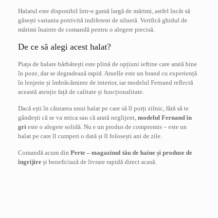
Halatul este disponibil într-o gamă largă de mărimi, astfel încât să
găsești varianta potrivită indiferent de siluetă. Verifică ghidul de
mărimi înainte de comandă pentru o alegere precisă.
De ce să alegi acest halat?
Piața de halate bărbătești este plină de opțiuni ieftine care arată bine
în poze, dar se degradează rapid. Aruelle este un brand cu experiență
în lenjerie și îmbrăcăminte de interior, iar modelul Fernand reflectă
această atenție față de calitate și funcționalitate.
Dacă ești în căutarea unui halat pe care să îl porți zilnic, fără să te
gândești că se va strica sau că arată neglijent,
modelul Fernand în
gri
este o alegere solidă. Nu e un produs de compromis – este un
halat pe care îl cumperi o dată și îl folosești ani de zile.
Comandă acum din
Perte – magazinul tău de haine și produse de
îngrijire
și beneficiază de livrare rapidă direct acasă.
Recenzii
Marime
L
,
XL
,
XXL
Nu există recenzii până acum.