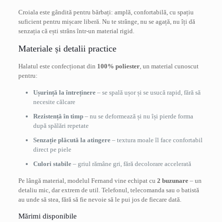
Croiala este gândită pentru bărbați: amplă, confortabilă, cu spațiu
suficient pentru mișcare liberă. Nu te strânge, nu se agață, nu îți dă
senzația că ești strâns într-un material rigid.
Materiale și detalii practice
Halatul este confecționat din
100% poliester
, un material cunoscut
pentru:
Ușurință la întreținere
– se spală ușor și se usucă rapid, fără să
necesite călcare
Rezistență în timp
– nu se deformează și nu își pierde forma
după spălări repetate
Senzație plăcută la atingere
– textura moale îl face confortabil
direct pe piele
Culori stabile
– griul rămâne gri, fără decolorare accelerată
Pe lângă material, modelul Fernand vine echipat cu
2 buzunare
– un
detaliu mic, dar extrem de util. Telefonul, telecomanda sau o batistă
au unde să stea, fără să fie nevoie să le pui jos de fiecare dată.
Mărimi disponibile