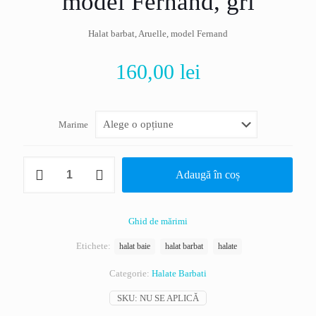
model Fernand, gri
Halat barbat, Aruelle, model Fernand
160,00
lei
Marime
Cantitate
Adaugă în coș
Halat
barbat,
Aruelle,
model
Ghid de mărimi
Fernand,
gri
Etichete:
halat baie
halat barbat
halate
Categorie:
Halate Barbati
SKU:
NU SE APLICĂ