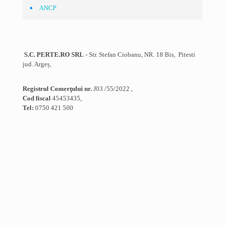
ANCP
S.C. PERTE.RO SRL
- Str. Stefan Ciobanu, NR. 18 Bis, Pitesti
jud. Argeș,
Registrul Comerţului nr.
J03 /55/2022 ,
Cod fiscal
45453435,
Tel:
0750 421 500