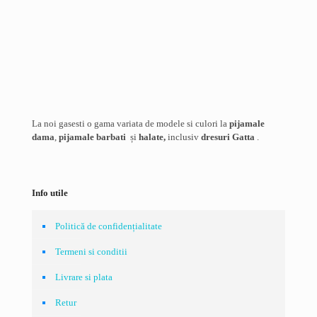
are
mai
Salvează-mi numele, emailul și site-ul web în acest navigator
multe
pentru data viitoare când o să comentez.
variații.
Opțiunile
pot
fi
alese
în
pagina
La noi gasesti o gama variata de modele si culori la
pijamale
produsului.
dama
,
pijamale barbati
și
halate,
inclusiv
dresuri Gatta
.
Info utile
Politică de confidențialitate
Termeni si conditii
Livrare si plata
Retur