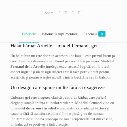
Share
Descriere
Informații suplimentare
Recenzii
0
Halat bărbat Aruelle – model Fernand, gri
Un halat bun nu este doar un accesoriu de baie – este primul lucru pe
care îl îmbraci dimineața și ultimul pe care îl lași jos seara. Modelul
Fernand de la Aruelle
înțelege exact această logică: confort real,
aspect îngrijit și un design discret care îl face potrivit atât pentru
acasă, cât și pentru o ieșire rapidă până la bucătărie sau în balcon.
Un design care spune multe fără să exagereze
Culoarea
gri
este alegerea clasică pentru un bărbat care preferă
eleganța simplă în fața culorilor stridente. Modelul Fernand vine cu
un
model de carouri în relief
– un detaliu care adaugă textură și
caracter fără să transforme halatul într-o piesă greu de asortat.
Indiferent de culoarea prosoapelor sau a lenjeriei de pat din casă ta,
un halat gri se potrivește fără discuție.