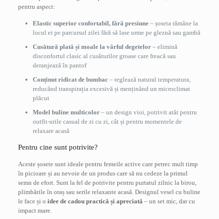
pentru aspect:
Elastic superior confortabil, fără presiune
– șoseta rămâne la
locul ei pe parcursul zilei fără să lase urme pe gleznă sau gambă
Cusătură plată și moale la vârful degetelor
– elimină
disconfortul clasic al cusăturilor groase care freacă sau
deranjează în pantof
Conținut ridicat de bumbac
– reglează natural temperatura,
reducând transpirația excesivă și menținând un microclimat
plăcut
Model buline multicolor
– un design vioi, potrivit atât pentru
outfit-urile casual de zi cu zi, cât și pentru momentele de
relaxare acasă
Pentru cine sunt potrivite?
Aceste șosete sunt ideale pentru femeile active care petrec mult timp
în picioare și au nevoie de un produs care să nu cedeze la primul
semn de efort. Sunt la fel de potrivite pentru purtatul zilnic la birou,
plimbările în oraș sau serile relaxante acasă. Designul vesel cu buline
le face și o
idee de cadou practică și apreciată
– un set mic, dar cu
impact mare.