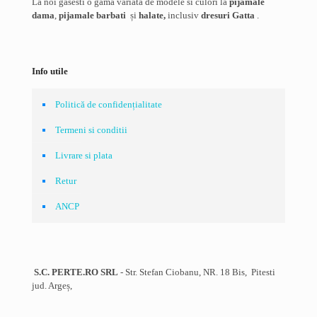
pagina
La noi gasesti o gama variata de modele si culori la
pijamale
produsului.
dama
,
pijamale barbati
și
halate,
inclusiv
dresuri Gatta
.
Info utile
Politică de confidențialitate
Termeni si conditii
Livrare si plata
Retur
ANCP
S.C. PERTE.RO SRL
- Str. Stefan Ciobanu, NR. 18 Bis, Pitesti
jud. Argeș,