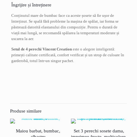
Îngrijire și întreținere
Conținutul mare de bumbac face ca aceste șosete să fie ușor de
întreținut. Se spală fără probleme la mașina de spălat, iar forma se
păstrează datorită elastanului din compoziție. Pentru o durată de
viață mai lungă, se recomandă spălarea la temperaturi moderate și
uscarea la aer.
Setul de 4 perechi Vincent Creation
este o alegere inteligentă:
primești calitate certificată, confort verificat și un strop de culoare în
garderobă, totul într-un singur pachet.
Recenzii
Nu există recenzii până acum.
Fii primul care scrii o recenzie pentru „Set 4
perechi sosete dama Vincent Creation, model
Produse similare
buline, multicolor, marimea 36-40”
Adresa ta de email nu va fi publicată.
Câmpurile obligatorii sunt
Maiou barbat, bumbac,
Set 3 perechi sosete dama,
marcate cu
*
albastru
imprimeu fructe, multicolore,