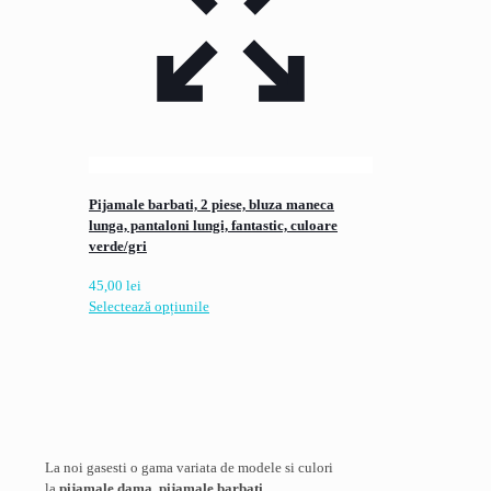
Pijamale barbati, 2 piese, bluza maneca
lunga, pantaloni lungi, fantastic, culoare
verde/gri
45,00
lei
Acest
Selectează opțiunile
produs
are
mai
multe
variații.
Opțiunile
pot
La noi gasesti o gama variata de modele si culori
fi
la
pijamale dama
,
pijamale barbati