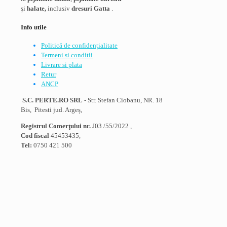
alese
și
halate,
inclusiv
dresuri Gatta
.
în
pagina
Info utile
produsului.
Politică de confidențialitate
Termeni si conditii
Livrare si plata
Retur
ANCP
S.C. PERTE.RO SRL
- Str. Stefan Ciobanu, NR. 18
Bis, Pitesti jud. Argeș,
Registrul Comerţului nr.
J03 /55/2022 ,
Cod fiscal
45453435,
Tel:
0750 421 500