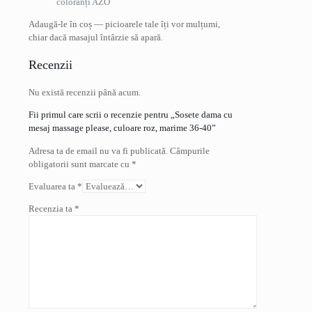
coloranți AZO
Adaugă-le în coș — picioarele tale îți vor mulțumi,
chiar dacă masajul întârzie să apară.
Recenzii
Nu există recenzii până acum.
Fii primul care scrii o recenzie pentru „Sosete dama cu
mesaj massage please, culoare roz, marime 36-40”
Adresa ta de email nu va fi publicată.
Câmpurile
obligatorii sunt marcate cu
*
Evaluarea ta
*
Recenzia ta
*