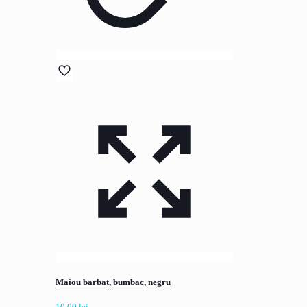
Maiou barbat, bumbac, negru
10,00
lei