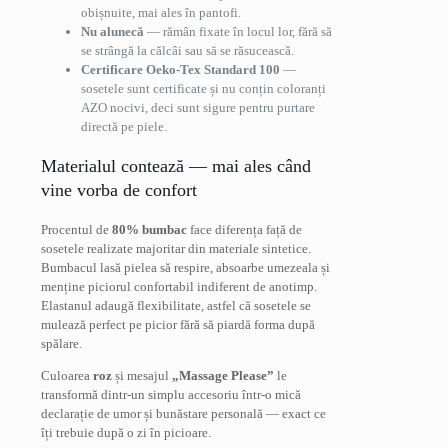
obișnuite, mai ales în pantofi.
Nu alunecă
— rămân fixate în locul lor, fără să
se strângă la călcâi sau să se răsucească.
Certificare Oeko-Tex Standard 100
—
sosetele sunt certificate și nu conțin coloranți
AZO nocivi, deci sunt sigure pentru purtare
directă pe piele.
Materialul contează — mai ales când
vine vorba de confort
Procentul de
80% bumbac
face diferența față de
sosetele realizate majoritar din materiale sintetice.
Bumbacul lasă pielea să respire, absoarbe umezeala și
menține piciorul confortabil indiferent de anotimp.
Elastanul adaugă flexibilitate, astfel că sosetele se
mulează perfect pe picior fără să piardă forma după
spălare.
Culoarea
roz
și mesajul
„Massage Please”
le
transformă dintr-un simplu accesoriu într-o mică
declarație de umor și bunăstare personală — exact ce
îți trebuie după o zi în picioare.