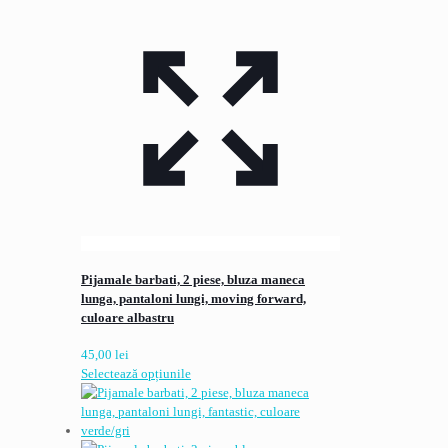
Pijamale barbati, 2 piese, bluza maneca
lunga, pantaloni lungi, moving forward,
culoare albastru
45,00
lei
Acest
Selectează opțiunile
produs
are
mai