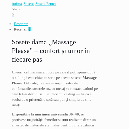
dama
intima
,
Sosete
,
Sosete Femei
cu
Share
mesaj
0
massage
Descriere
please,
Recenzii
0
culoare
roz,
Sosete dama „Massage
marime
36-
Please” – confort și umor în
40
fiecare pas
Uneori, cel mai sincer lucru pe care îl poți spune după
o zi lungă este chiar ce scrie pe aceste sosete:
Massage
Please
. Delicate, haioase și surprinzător de
confortabile, sosetele roz cu mesaj sunt exact cadoul pe
care ți l-ai dori tu sau l-ai face cuiva drag — fie că e
vorba de o prietenă, o soră sau pur și simplu de tine
însăți.
Disponibile la
mărimea universală 36–40
, se
potrivesc majorității femeilor și sunt realizate dintr-un
amestec de materiale atent ales pentru purtare zilnică