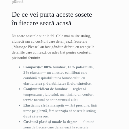
plăcută.
De ce vei purta aceste sosete
în fiecare seară acasă
Nu toate sosetele sunt la fel. Cele mai multe strâng,
alunecă sau au cusături care deranjează. Sosetele
„Massage Please” au fost gândite diferit, cu atenție la
detaliile care contează cu adevărat pentru confortul
piciorului feminin.
Compoziție: 80% bumbac, 15% poliamidă,
5% elastan
— un amestec echilibrat care
combină respirabilitatea bumbacului cu
elasticitatea și durabilitatea firelor sintetice.
Conținut ridicat de bumbac
— reglează
temperatura piciorului, menținând un confort
termic natural pe tot parcursul zilei.
Elastic moale la manșetă
— fără presiune, fără
urme pe gleznă, fără senzația că sosetele strâng
după câteva ore.
Cusătură plată și moale la degete
— elimină
zona de frecare care deranjează la sosetele