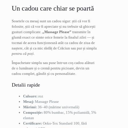
Un cadou care chiar se poartă
Sosetele cu mesaj sunt un cadou sigur: știi că vor fi
folosite, știi că vor fi apreciate și nu trebuie să ghicești
gusturi complicate.
„Massage Please”
transmite în
glumă exact ce simte orice femeie la finalul zilei — și
tocmai de aceea funcționează atât ca cadou de ziua de
naștere, cât și ca mic răsfăț de Crăciun sau pur și simplu
pentru că poți
.
Împachetate simplu sau puse într-un coș cadou alături
de o lumânare și o cremă pentru picioare, devin un
cadou complet, gândit și cu personalitate.
Detalii rapide
Culoare:
roz
Mesaj:
Massage Please
Mărimi:
36–40 (mărime universală)
Compoziție:
80% bumbac, 15% poliamidă, 5%
elastan
Certificare:
Oeko-Tex Standard 100, fără