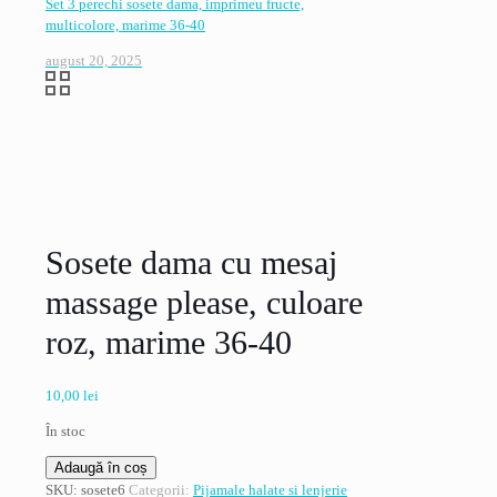
Set 3 perechi sosete dama, imprimeu fructe,
multicolore, marime 36-40
august 20, 2025
Sosete dama cu mesaj
massage please, culoare
roz, marime 36-40
10,00
lei
În stoc
Cantitate
Adaugă în coș
Sosete
SKU:
sosete6
Categorii:
Pijamale halate si lenjerie