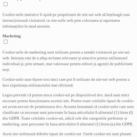
Cookie-urile statistice îi ajută pe proprietarii de site-uri web să înțeleagă cum
interacționează vizitatorii cu site-urile web prin colectarea și raportarea
informațiilor în mod anonim.
Marketing
Cookie-urile de marketing sunt utilizate pentru a urmări vizitatorii pe site-uri
web. Intenția este de a afișa reclame relevante și atractive pentru utilizatorul
individual și, prin urmare, mai valoroase pentru editori și agenții de publicitate
terți.
Cookie-urile sunt fișiere text mici care pot fi utilizate de site-uri web pentru a
face experiența utilizatorului mai eficientă.
Legea prevede că putem stoca cookie-uri pe dispozitivul dvs. dacă sunt strict
necesare pentru funcționarea acestui site. Pentru toate celelalte tipuri de cookie-
uri avem nevoie de permisiunea dvs. Aceasta înseamnă că cookie-urile care sunt
clasificate ca necesare sunt procesate în baza articolului 6 alineatul (1) litera (f)
din GDPR. Toate celelalte cookie-uri, adică cele din categoriile preferințe și
marketing, sunt procesate în baza articolului 6 alineatul (1) litera (a) din GDPR.
Acest site utilizează diferite tipuri de cookie-uri. Unele cookie-uri sunt plasate