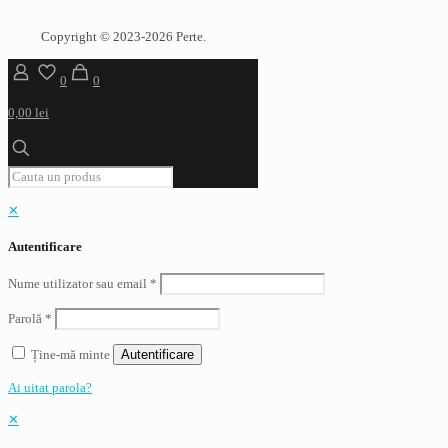
Copyright © 2023-2026 Perte.
0
0
0,00 lei
✕
Autentificare
Nume utilizator sau email
*
Parolă
*
Ține-mă minte
Autentificare
Ai uitat parola?
✕