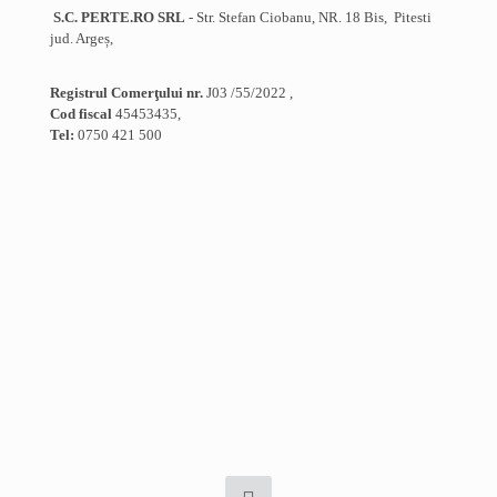
S.C. PERTE.RO SRL
- Str. Stefan Ciobanu, NR. 18 Bis, Pitesti
jud. Argeș,
Registrul Comerţului nr.
J03 /55/2022 ,
Cod fiscal
45453435,
Tel:
0750 421 500