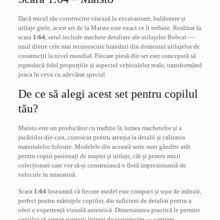
Dacă micul tău constructor visează la excavatoare, buldozere și
utilaje grele, acest set de la Maisto este exact ce îi trebuie. Realizat la
scara
1:64
, setul include machete detaliate ale utilajelor Bobcat —
unul dintre cele mai recunoscute branduri din domeniul utilajelor de
construcții la nivel mondial. Fiecare piesă din set este concepută să
reproducă fidel proporțiile și aspectul vehiculelor reale, transformând
joaca în ceva cu adevărat special.
De ce să alegi acest set pentru copilul
tău?
Maisto este un producător cu tradiție în lumea machetelor și a
jucăriilor die-cast, cunoscut pentru atenția la detalii și calitatea
materialelor folosite. Modelele din această serie sunt gândite atât
pentru copiii pasionați de mașini și utilaje, cât și pentru micii
colecționari care vor să-și construiască o flotă impresionantă de
vehicule în miniatură.
Scara
1:64
înseamnă că fiecare model este compact și ușor de mânuit,
perfect pentru mânuțele copiilor, dar suficient de detaliat pentru a
oferi o experiență vizuală autentică. Dimensiunea practică le permite
copiilor să creeze scenarii întregi de construcție — șantiere