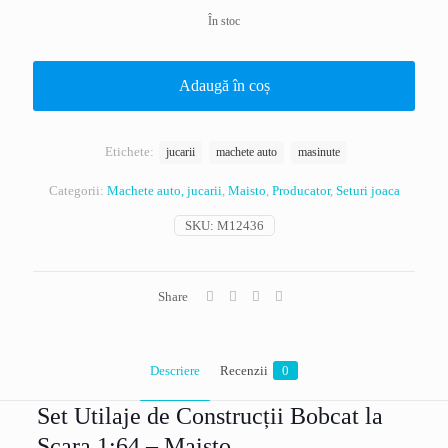
În stoc
Adaugă în coș
Etichete:
jucarii
machete auto
masinute
Categorii:
Machete auto, jucarii
,
Maisto
,
Producator
,
Seturi joaca
SKU:
M12436
Share
Descriere
Recenzii
0
Set Utilaje de Construcții Bobcat la
Scara 1:64 – Maisto