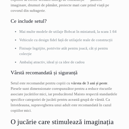
imaginare, drumuri de pământ, proiecte mari care prind viață pe
covorul din sufragerie.
Ce include setul?
Mai multe modele de utilaje Bobcat în miniatură, la scara 1:64
Vehicule cu design fidel față de utilajele reale de construcții
Finisaje îngrijite, potrivite atât pentru joacă, cât și pentru
colecție
Ambalaj atractiv, ideal și ca idee de cadou
Vârstă recomandată și siguranță
Setul este recomandat pentru copiii cu
vârsta de 3 ani și peste
.
Piesele sunt dimensionate corespunzător pentru a reduce riscurile
asociate jucăriilor mici, iar producătorul Maisto respectă standardele
specifice categoriei de jucării pentru această grupă de vârstă. Ca
întotdeauna, supravegherea unui adult este recomandată în cazul
copiilor mici.
O jucărie care stimulează imaginația