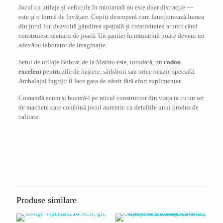
Jocul cu utilaje și vehicule în miniatură nu este doar distracție —
este și o formă de învățare. Copiii descoperă cum funcționează lumea
din jurul lor, dezvoltă gândirea spațială și creativitatea atunci când
construiesc scenarii de joacă. Un șantier în miniatură poate deveni un
adevărat laborator de imaginație.
Setul de utilaje Bobcat de la Maisto este, totodată, un
cadou
excelent
pentru zile de naștere, sărbători sau orice ocazie specială.
Ambalajul îngrijit îl face gata de oferit fără efort suplimentar.
Comandă acum și bucură-l pe micul constructor din viața ta cu un set
de machete care combină jocul autentic cu detaliile unui produs de
calitate.
Recenzii
Nu există recenzii până acum.
Fii primul care scrii o recenzie pentru „Set
utilaje de constructii, Bobcat, scara 1:64”
Produse similare
Adresa ta de email nu va fi publicată.
Câmpurile obligatorii sunt