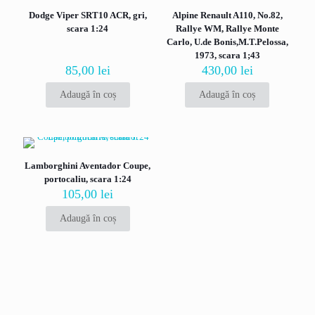
marcate cu
*
Dodge Viper SRT10 ACR, gri,
Alpine Renault A110, No.82,
Evaluarea ta
*
scara 1:24
Rallye WM, Rallye Monte
Carlo, U.de Bonis,M.T.Pelossa,
1973, scara 1;43
85,00
lei
430,00
lei
Adaugă în coș
Adaugă în coș
Lamborghini Aventador Coupe,
portocaliu, scara 1:24
105,00
lei
Nume
*
Adaugă în coș
Email
*
Salvează-mi numele, emailul și site-ul web în acest navigator
pentru data viitoare când o să comentez.