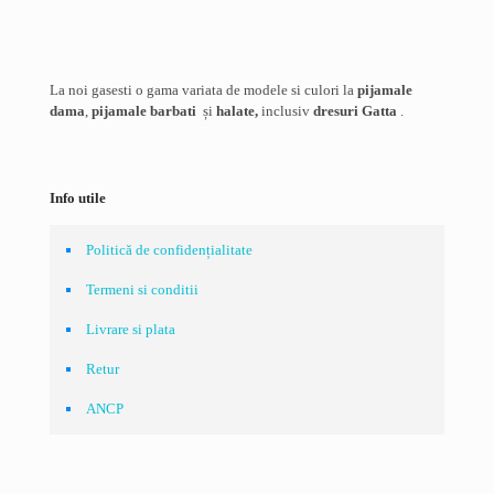
La noi gasesti o gama variata de modele si culori la
pijamale
dama
,
pijamale barbati
și
halate,
inclusiv
dresuri Gatta
.
Info utile
Politică de confidențialitate
Termeni si conditii
Livrare si plata
Retur
ANCP