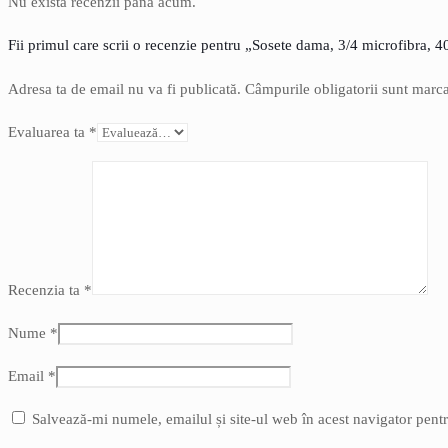
Nu există recenzii până acum.
Fii primul care scrii o recenzie pentru „Sosete dama, 3/4 microfibra, 
Adresa ta de email nu va fi publicată.
Câmpurile obligatorii sunt marc
Evaluarea ta
*
Recenzia ta
*
Nume
*
Email
*
Salvează-mi numele, emailul și site-ul web în acest navigator pent