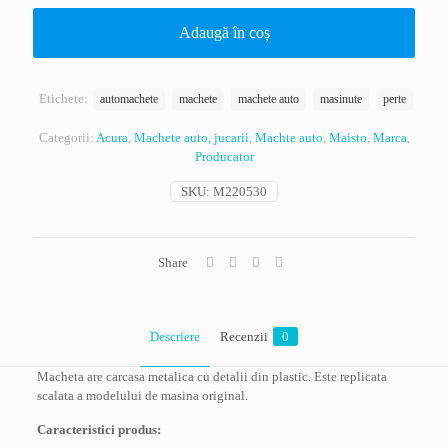
Adaugă în coș
Etichete:
automachete
machete
machete auto
masinute
perte
Categorii:
Acura
,
Machete auto, jucarii
,
Machte auto
,
Maisto
,
Marca
,
Producator
SKU:
M220530
Share
Descriere
Recenzii
0
Macheta are carcasa metalica cu detalii din plastic. Este replicata
scalata a modelului de masina original.
Caracteristici produs: