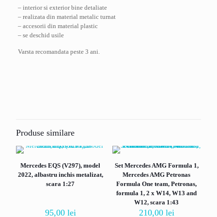
– interior si exterior bine detaliate
– realizata din material metalic turnat
– accesorii din material plastic
– se deschid usile
Varsta recomandata peste 3 ani.
Recenzii
Nu există recenzii până acum.
Fii primul care scrii o recenzie pentru „Acura
NSX, rosu, Maisto 1/24”
Produse similare
Adresa ta de email nu va fi publicată.
Câmpurile obligatorii sunt
marcate cu
*
Mercedes EQS (V297), model
Set Mercedes AMG Formula 1,
Evaluarea ta
*
2022, albastru inchis metalizat,
Mercedes AMG Petronas
scara 1:27
Formula One team, Petronas,
formula 1, 2 x W14, W13 and
W12, scara 1:43
95,00
lei
210,00
lei