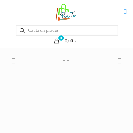
0
0,00 lei