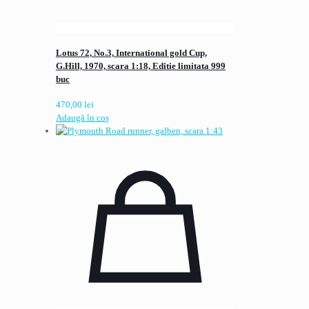
Lotus 72, No.3, International gold Cup,
G.Hill, 1970, scara 1:18, Editie limitata 999
buc
470,00
lei
Adaugă în coș