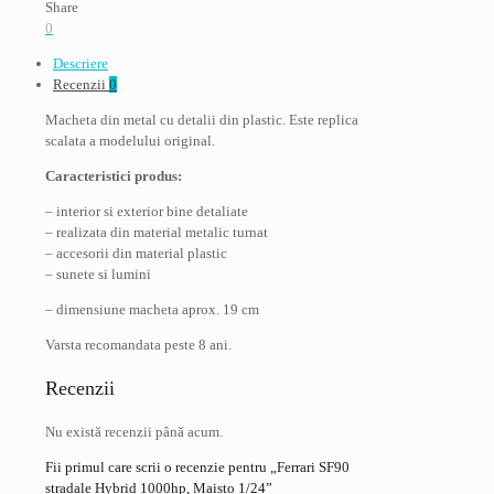
Hybrid
Share
1000hp,
0
Maisto
Descriere
1/24
Recenzii
0
Macheta din metal cu detalii din plastic. Este replica
scalata a modelului original.
Caracteristici produs:
– interior si exterior bine detaliate
– realizata din material metalic turnat
– accesorii din material plastic
– sunete si lumini
– dimensiune macheta aprox. 19 cm
Varsta recomandata peste 8 ani.
Recenzii
Nu există recenzii până acum.
Fii primul care scrii o recenzie pentru „Ferrari SF90
stradale Hybrid 1000hp, Maisto 1/24”