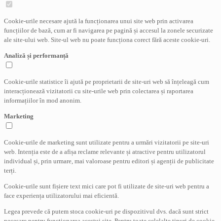
Cookie-urile necesare ajută la funcționarea unui site web prin activarea
funcțiilor de bază, cum ar fi navigarea pe pagină și accesul la zonele securizate
ale site-ului web. Site-ul web nu poate funcționa corect fără aceste cookie-uri.
Analiză și performanță
Cookie-urile statistice îi ajută pe proprietarii de site-uri web să înțeleagă cum
interacționează vizitatorii cu site-urile web prin colectarea și raportarea
informațiilor în mod anonim.
Marketing
Cookie-urile de marketing sunt utilizate pentru a urmări vizitatorii pe site-uri
web. Intenția este de a afișa reclame relevante și atractive pentru utilizatorul
individual și, prin urmare, mai valoroase pentru editori și agenții de publicitate
terți.
Cookie-urile sunt fișiere text mici care pot fi utilizate de site-uri web pentru a
face experiența utilizatorului mai eficientă.
Legea prevede că putem stoca cookie-uri pe dispozitivul dvs. dacă sunt strict
necesare pentru funcționarea acestui site. Pentru toate celelalte tipuri de cookie-