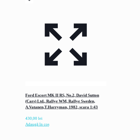
Ford Escort MK II RS, No.2, David Sutton
(Cars) Ltd., Rallye WM, Rallye Sweden,
A.Vatanen,T.Harryman, 1982, scara 1:43
430,00
lei
Adaugă în coș