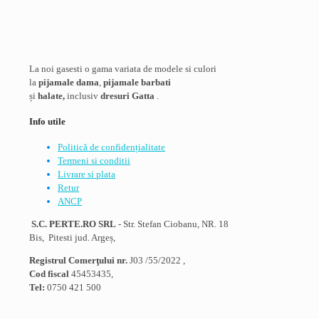
La noi gasesti o gama variata de modele si culori
la
pijamale dama
,
pijamale barbati
și
halate,
inclusiv
dresuri Gatta
.
Info utile
Politică de confidențialitate
Termeni si conditii
Livrare si plata
Retur
ANCP
S.C. PERTE.RO SRL
- Str. Stefan Ciobanu, NR. 18
Bis, Pitesti jud. Argeș,
Registrul Comerţului nr.
J03 /55/2022 ,
Cod fiscal
45453435,
Tel:
0750 421 500