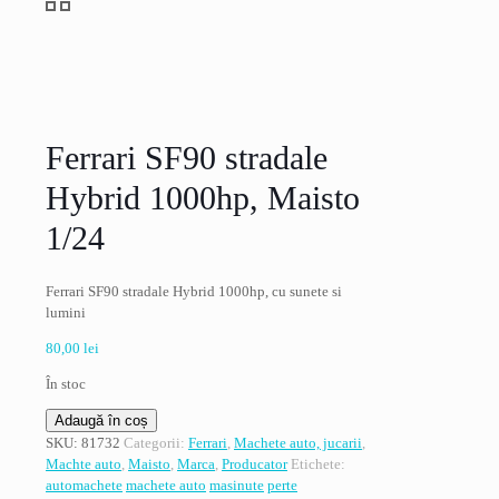
Ferrari SF90 stradale
Hybrid 1000hp, Maisto
1/24
Ferrari SF90 stradale Hybrid 1000hp, cu sunete si
lumini
80,00
lei
În stoc
Cantitate
Adaugă în coș
Ferrari
SKU:
81732
Categorii:
Ferrari
,
Machete auto, jucarii
,
SF90
Machte auto
,
Maisto
,
Marca
,
Producator
Etichete:
stradale
automachete
machete auto
masinute
perte