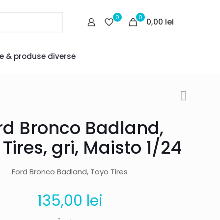
0
0
0,00 lei
le & produse diverse
rd Bronco Badland,
Tires, gri, Maisto 1/24
Ford Bronco Badland, Toyo Tires
135,00
lei