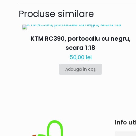
Fii primul ca
Produse similare
Tires, gri, Mai
Adresa ta de email 
KTM RC390, portocaliu cu negru,
scara 1:18
Evaluarea ta
*
50,00
lei
Adaugă în coș
Nume
*
Info ut
navigator pentru 