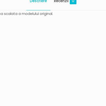
Descriere
Recenzii
0
ca scalata a modelului original.
Recenzii
 până acum.