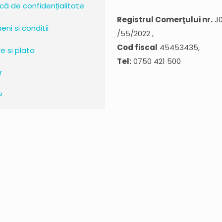
ică de confidențialitate
Registrul Comerţului nr.
J
ni si conditii
/55/2022 ,
Cod fiscal
45453435,
re si plata
Tel:
0750 421 500
r
P