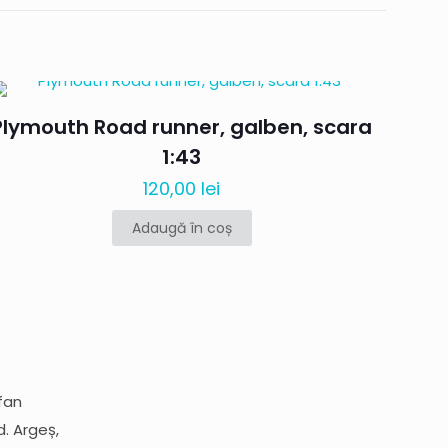
land, Toyo
Plymouth Road runner, galben, scara
1:43
120,00
lei
Adaugă în coș
mi numele,
efan
te-ul web în acest
d. Argeș,