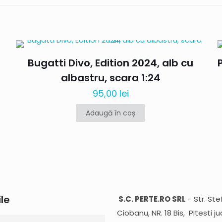
re scrii o recenzie pentru „Ford Bronco Bad
sto 1/24”
nu va fi publicată.
Câmpurile obligatorii sunt marcate cu
*
Bugatti Divo, Edition 2024, alb cu
albastru, scara 1:24
95,00
lei
Adaugă în coș
Salvează-
Email
*
ile
S.C. PERTE.RO SRL
- Str. St
emailul și si
Ciobanu, NR. 18 Bis, Pitesti ju
data viitoare când o să comentez.