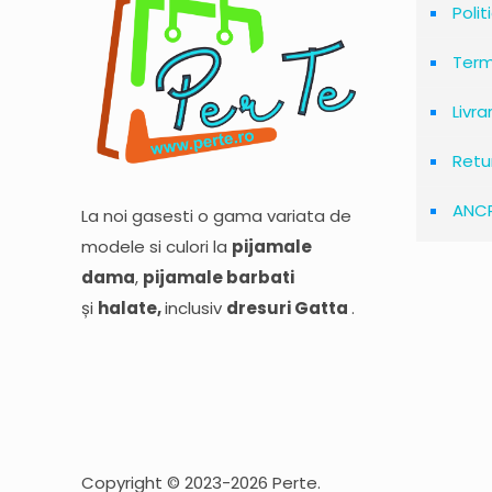
Polit
Terme
Livra
Retu
ANC
La noi gasesti o gama variata de
modele si culori la
pijamale
dama
,
pijamale barbati
și
halate,
inclusiv
dresuri Gatta
.
Copyright © 2023-2026 Perte.