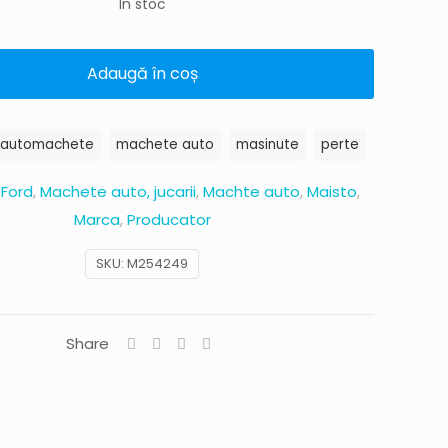
În stoc
Adaugă în coș
automachete
machete auto
masinute
perte
:
Ford
,
Machete auto, jucarii
,
Machte auto
,
Maisto
,
Marca
,
Producator
SKU:
M254249
Share