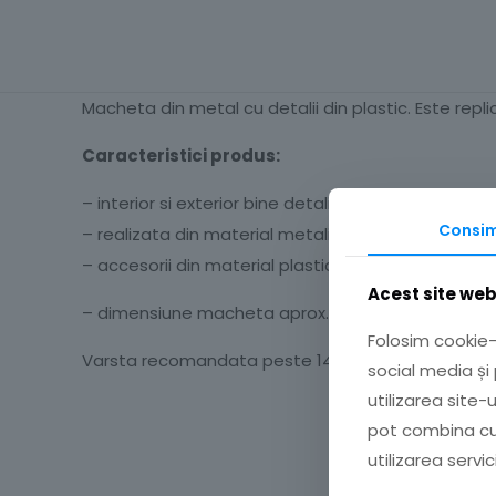
Macheta din metal cu detalii din plastic. Este repli
Caracteristici produs:
– interior si exterior bine detaliate
Consi
– realizata din material metalic turnat
– accesorii din material plastic
Acest site web
– dimensiune macheta aprox. 11 cm
Folosim cookie-u
Varsta recomandata peste 14 ani.
social media și
utilizarea site-
pot combina cu 
utilizarea servicii
Nu există recenzii