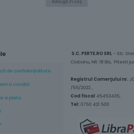
Salvează-
Adaugă în coș
Email
*
emailul și si
data viitoare când o să comentez.
ile
S.C. PERTE.RO SRL
- Str. St
Ciobanu, NR. 18 Bis, Pitesti ju
ică de confidențialitate
Registrul Comerţului nr.
J
ni si conditii
/55/2022 ,
Cod fiscal
45453435,
re si plata
Tel:
0750 421 500
r
P