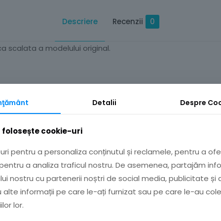
Descriere
Recenzii
0
ca scalata a modelului original.
mţământ
Detalii
Despre
Coo
 folosește cookie-uri
ri pentru a personaliza conținutul și reclamele, pentru a ofer
 pentru a analiza traficul nostru. De asemenea, partajăm inf
ului nostru cu partenerii noștri de social media, publicitate și 
Recenzii
alte informații pe care le-ați furnizat sau pe care le-au col
lor lor.
 până acum.