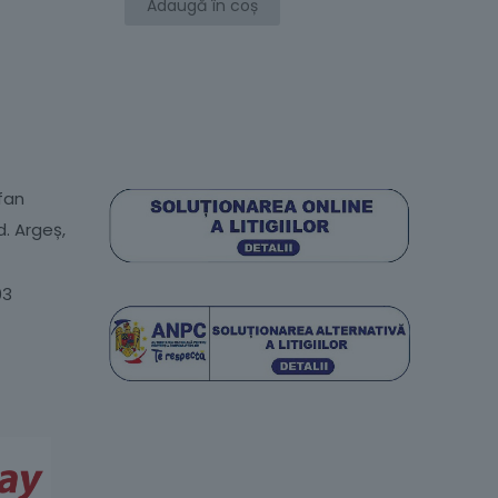
mi numele,
Adaugă în coș
te-ul web în acest
efan
d. Argeș,
03