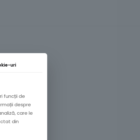
kie-uri
i funcții de
ormații despre
analiză, care le
ectat din