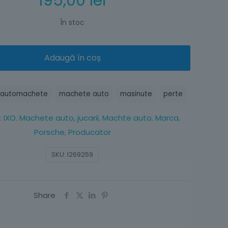
195,00
lei
În stoc
Adaugă în coș
automachete
machete auto
masinute
perte
:
IXO
,
Machete auto, jucarii
,
Machte auto
,
Marca
,
Porsche
,
Producator
SKU:
I269259
Share