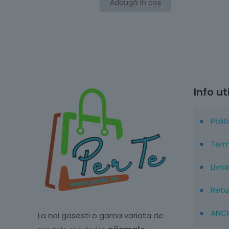
Adaugă în coș
Nume
*
navigator pentru 
Info ut
Polit
Terme
Livra
Retu
ANC
La noi gasesti o gama variata de