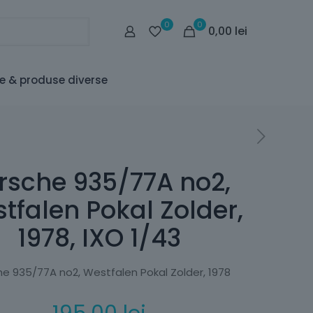
0
0
0,00
lei
le & produse diverse
rsche 935/77A no2,
tfalen Pokal Zolder,
1978, IXO 1/43
he 935/77A no2, Westfalen Pokal Zolder, 1978