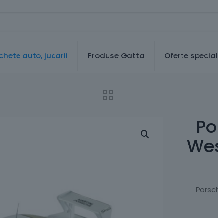
hete auto, jucarii
Produse Gatta
Oferte specia
Po
Wes
Porsc