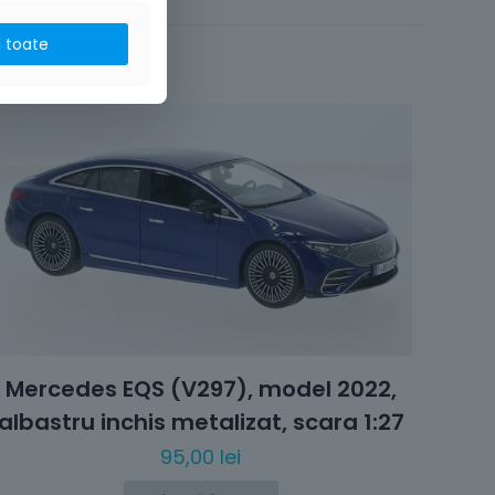
no2,
i toate
e
5 din 5 stele
Mercedes EQS (V297), model 2022,
albastru inchis metalizat, scara 1:27
95,00
lei